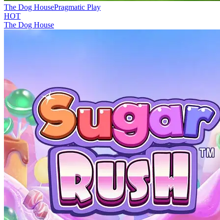
The Dog House
Pragmatic Play
HOT
The Dog House