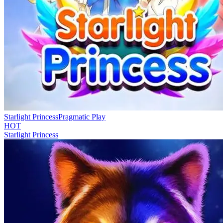
Starlight Princess
Pragmatic Play
HOT
Starlight Princess