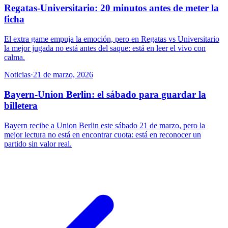
Regatas-Universitario: 20 minutos antes de meter la
ficha
El extra game empuja la emoción, pero en Regatas vs Universitario
la mejor jugada no está antes del saque: está en leer el vivo con
calma.
Noticias
·
21 de marzo, 2026
Bayern-Union Berlin: el sábado para guardar la
billetera
Bayern recibe a Union Berlin este sábado 21 de marzo, pero la
mejor lectura no está en encontrar cuota: está en reconocer un
partido sin valor real.