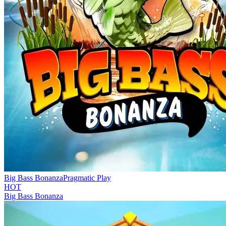
Big Bass Bonanza
Pragmatic Play
HOT
Big Bass Bonanza