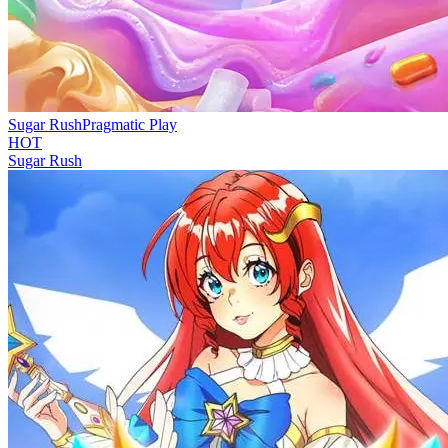
Sugar Rush
Pragmatic Play
HOT
Sugar Rush