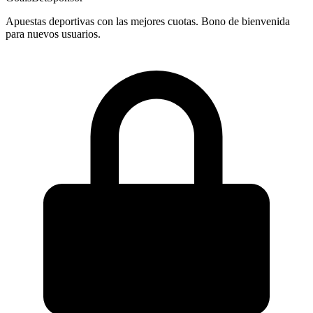
Apuestas deportivas con las mejores cuotas. Bono de bienvenida
para nuevos usuarios.