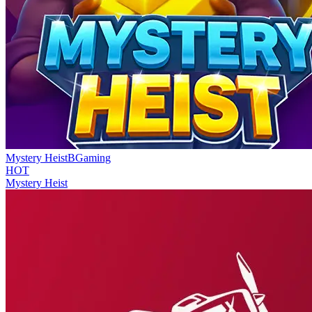
Mystery Heist
BGaming
HOT
Mystery Heist