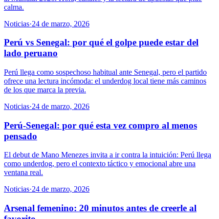
calma.
Noticias
·
24 de marzo, 2026
Perú vs Senegal: por qué el golpe puede estar del
lado peruano
Perú llega como sospechoso habitual ante Senegal, pero el partido
ofrece una lectura incómoda: el underdog local tiene más caminos
de los que marca la previa.
Noticias
·
24 de marzo, 2026
Perú-Senegal: por qué esta vez compro al menos
pensado
El debut de Mano Menezes invita a ir contra la intuición: Perú llega
como underdog, pero el contexto táctico y emocional abre una
ventana real.
Noticias
·
24 de marzo, 2026
Arsenal femenino: 20 minutos antes de creerle al
favorito