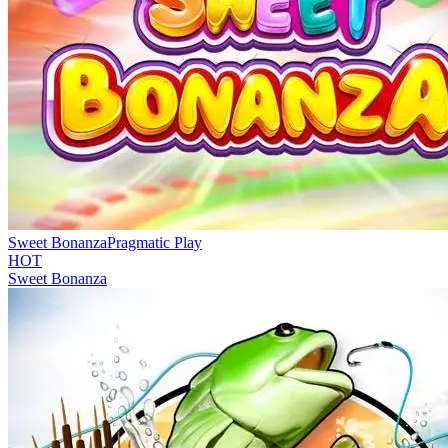
Sweet Bonanza
Pragmatic Play
HOT
Sweet Bonanza