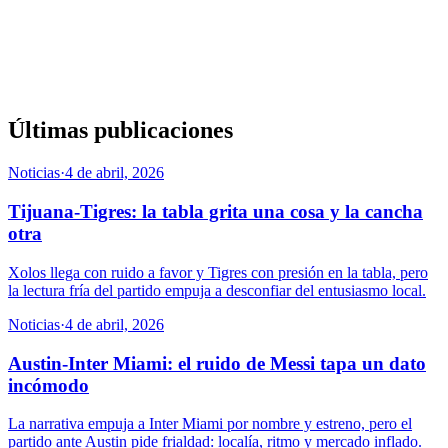
Últimas publicaciones
Noticias
·
4 de abril, 2026
Tijuana-Tigres: la tabla grita una cosa y la cancha
otra
Xolos llega con ruido a favor y Tigres con presión en la tabla, pero
la lectura fría del partido empuja a desconfiar del entusiasmo local.
Noticias
·
4 de abril, 2026
Austin-Inter Miami: el ruido de Messi tapa un dato
incómodo
La narrativa empuja a Inter Miami por nombre y estreno, pero el
partido ante Austin pide frialdad: localía, ritmo y mercado inflado.