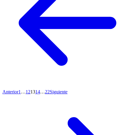
Anterior
1
…
12
13
14
…
22
Siguiente