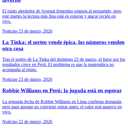
El ruido alrededor de Arsenal femenino empuja al prepartido, pero
este martes la lectura más fina está en esperar y atacar recién en
vivo.
Noticias
·
23 de marzo, 2026
La Tinka: el sorteo vende épica, los números venden
otra cosa
Tras el sorteo de La Tinka del domingo 22 de marzo, el furor por los
resultados crece en Perú. El problema es que la matemática no
acompaña al relato.
Noticias
·
23 de marzo, 2026
Robbie Williams en Perú: la jugada está en esperar
La segunda fecha de Robbie Williams en Lima confirma demanda,
pero para apostar no conviene entrar antes: el valor real aparece en
vivo.
Noticias
·
22 de marzo, 2026