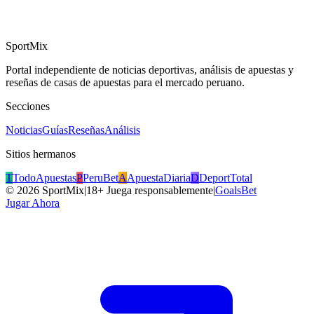
SportMix
Portal independiente de noticias deportivas, análisis de apuestas y
reseñas de casas de apuestas para el mercado peruano.
Secciones
Noticias
Guías
Reseñas
Análisis
Sitios hermanos
T
TodoApuestas
P
PeruBet
A
ApuestaDiaria
D
DeportTotal
©
2026
SportMix
|
18+ Juega responsablemente
|
GoalsBet
Jugar Ahora