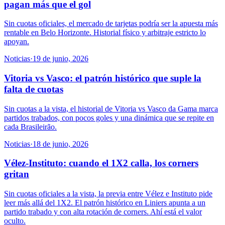
pagan más que el gol
Sin cuotas oficiales, el mercado de tarjetas podría ser la apuesta más
rentable en Belo Horizonte. Historial físico y arbitraje estricto lo
apoyan.
Noticias
·
19 de junio, 2026
Vitoria vs Vasco: el patrón histórico que suple la
falta de cuotas
Sin cuotas a la vista, el historial de Vitoria vs Vasco da Gama marca
partidos trabados, con pocos goles y una dinámica que se repite en
cada Brasileirão.
Noticias
·
18 de junio, 2026
Vélez-Instituto: cuando el 1X2 calla, los corners
gritan
Sin cuotas oficiales a la vista, la previa entre Vélez e Instituto pide
leer más allá del 1X2. El patrón histórico en Liniers apunta a un
partido trabado y con alta rotación de corners. Ahí está el valor
oculto.