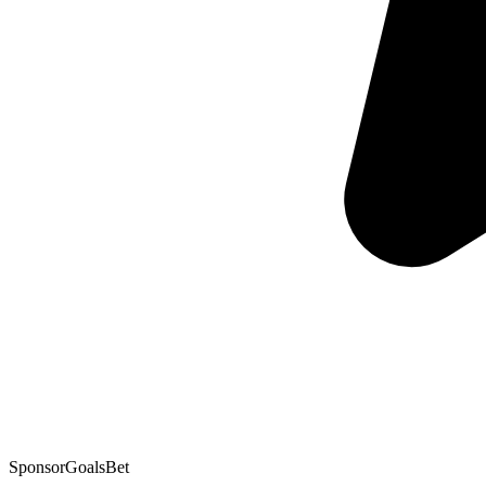
Sponsor
GoalsBet