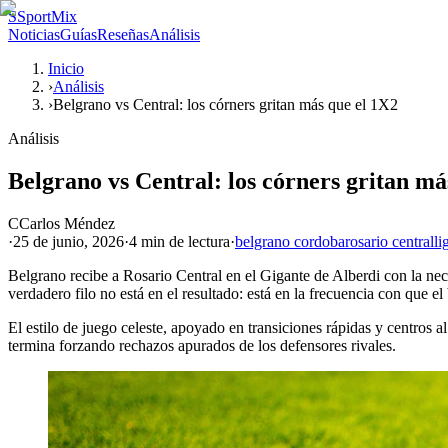
S
SportMix
Noticias
Guías
Reseñas
Análisis
Inicio
›
Análisis
›
Belgrano vs Central: los córners gritan más que el 1X2
Análisis
Belgrano vs Central: los córners gritan má
C
Carlos Méndez
·
25 de junio, 2026
·
4 min
de lectura
·
belgrano cordoba
rosario central
li
Belgrano recibe a Rosario Central en el Gigante de Alberdi con la nece
verdadero filo no está en el resultado: está en la frecuencia con que el
El estilo de juego celeste, apoyado en transiciones rápidas y centros 
termina forzando rechazos apurados de los defensores rivales.