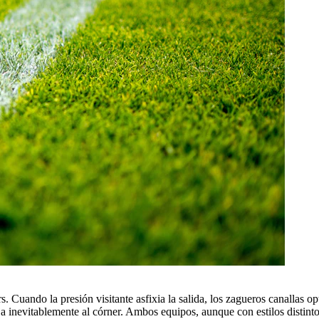
s. Cuando la presión visitante asfixia la salida, los zagueros canallas op
ja inevitablemente al córner. Ambos equipos, aunque con estilos distint