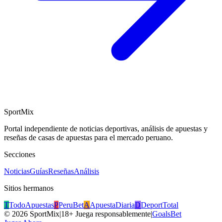
SportMix
Portal independiente de noticias deportivas, análisis de apuestas y
reseñas de casas de apuestas para el mercado peruano.
Secciones
Noticias
Guías
Reseñas
Análisis
Sitios hermanos
T
TodoApuestas
P
PeruBet
A
ApuestaDiaria
D
DeportTotal
©
2026
SportMix
|
18+ Juega responsablemente
|
GoalsBet