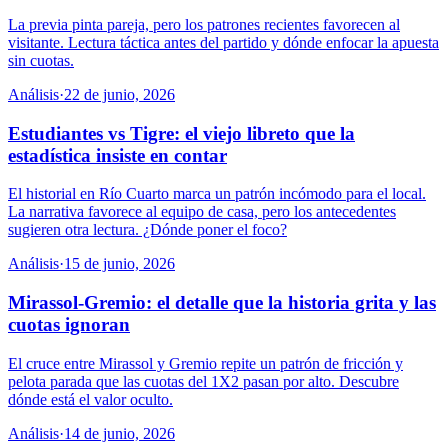
La previa pinta pareja, pero los patrones recientes favorecen al
visitante. Lectura táctica antes del partido y dónde enfocar la apuesta
sin cuotas.
Análisis
·
22 de junio, 2026
Estudiantes vs Tigre: el viejo libreto que la
estadística insiste en contar
El historial en Río Cuarto marca un patrón incómodo para el local.
La narrativa favorece al equipo de casa, pero los antecedentes
sugieren otra lectura. ¿Dónde poner el foco?
Análisis
·
15 de junio, 2026
Mirassol-Gremio: el detalle que la historia grita y las
cuotas ignoran
El cruce entre Mirassol y Gremio repite un patrón de fricción y
pelota parada que las cuotas del 1X2 pasan por alto. Descubre
dónde está el valor oculto.
Análisis
·
14 de junio, 2026