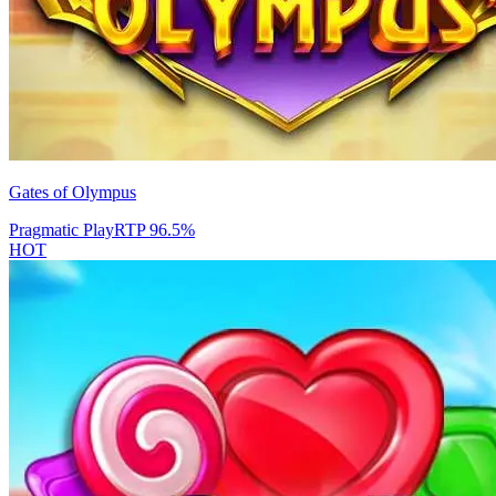
Gates of Olympus
Pragmatic Play
RTP
96.5
%
HOT