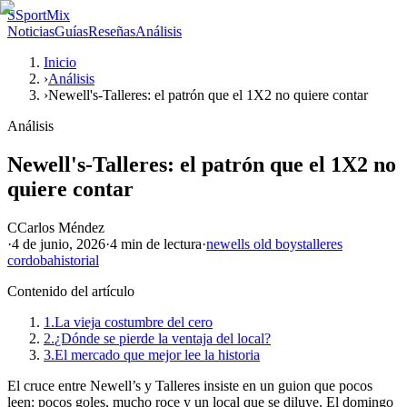
S
SportMix
Noticias
Guías
Reseñas
Análisis
Inicio
›
Análisis
›
Newell's-Talleres: el patrón que el 1X2 no quiere contar
Análisis
Newell's-Talleres: el patrón que el 1X2 no
quiere contar
C
Carlos Méndez
·
4 de junio, 2026
·
4 min
de lectura
·
newells old boys
talleres
cordoba
historial
Contenido del artículo
1.
La vieja costumbre del cero
2.
¿Dónde se pierde la ventaja del local?
3.
El mercado que mejor lee la historia
El cruce entre Newell’s y Talleres insiste en un guion que pocos
leen: pocos goles, mucho roce y un local que se diluye. El domingo