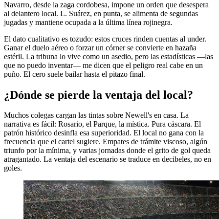
Navarro, desde la zaga cordobesa, impone un orden que desespera
al delantero local. L. Suárez, en punta, se alimenta de segundas
jugadas y mantiene ocupada a la última línea rojinegra.
El dato cualitativo es tozudo: estos cruces rinden cuentas al under.
Ganar el duelo aéreo o forzar un córner se convierte en hazaña
estéril. La tribuna lo vive como un asedio, pero las estadísticas —las
que no puedo inventar— me dicen que el peligro real cabe en un
puño. El cero suele bailar hasta el pitazo final.
¿Dónde se pierde la ventaja del local?
Muchos colegas cargan las tintas sobre Newell's en casa. La
narrativa es fácil: Rosario, el Parque, la mística. Pura cáscara. El
patrón histórico desinfla esa superioridad. El local no gana con la
frecuencia que el cartel sugiere. Empates de trámite viscoso, algún
triunfo por la mínima, y varias jornadas donde el grito de gol queda
atragantado. La ventaja del escenario se traduce en decibeles, no en
goles.