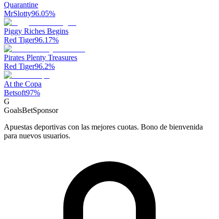
Quarantine
MrSlotty
96.05
%
Piggy Riches Begins
Red Tiger
96.17
%
Pirates Plenty Treasures
Red Tiger
96.2
%
At the Copa
Betsoft
97
%
G
GoalsBet
Sponsor
Apuestas deportivas con las mejores cuotas. Bono de bienvenida
para nuevos usuarios.