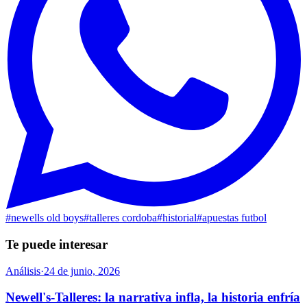
#
newells old boys
#
talleres cordoba
#
historial
#
apuestas futbol
Te puede interesar
Análisis
·
24 de junio, 2026
Newell's-Talleres: la narrativa infla, la historia enfría