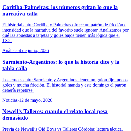
Coritiba-Palmeiras: los números gritan lo que la
narrativa calla
El historial entre Coritiba y Palmeiras ofrece un patrón de fricción e
intensidad que la narrativa del favorito suele ignorar. Analizamos por
qué las apuestas a tarjetas y goles bajos tienen más lógica que el
1X2.
Análisis
·
4 de junio, 2026
Sarmiento-Argentinos: lo que la historia dice y la
tabla calla
Los cruces entre Sarmiento y Argentinos tienen un guion fijo: pocos
goles y mucha fricción. El historial manda y este domingo el patrón
debería repetirse.
Noticias
·
12 de mayo, 2026
Newell’s-Talleres: cuando el relato local pesa
demasiado
Previa de Newell’s Old Boys vs Talleres Córdoba: lectura táctica,