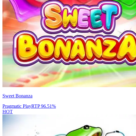
Sweet Bonanza
Pragmatic Play
RTP
96.51
%
HOT