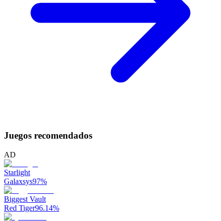
Juegos recomendados
AD
Starlight
Galaxsys
97
%
Biggest Vault
Red Tiger
96.14
%