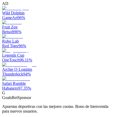
AD
Wild Dolphin
GameArt
96
%
Fruit Zen
Betsoft
96
%
Robo Lab
Red Tiger
96
%
Legends Cup
OneTouch
96.11
%
Archie O Loggins
Thunderkick
94
%
Safari Rumble
Habanero
97.35
%
G
GoalsBet
Sponsor
Apuestas deportivas con las mejores cuotas. Bono de bienvenida
para nuevos usuarios.