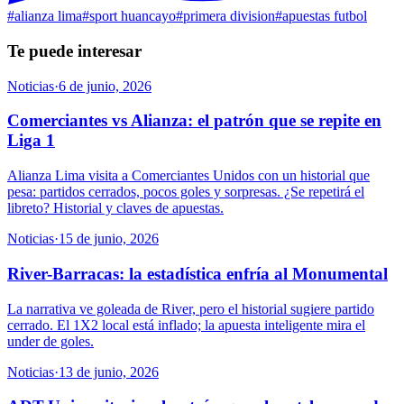
#
alianza lima
#
sport huancayo
#
primera division
#
apuestas futbol
Te puede interesar
Noticias
·
6 de junio, 2026
Comerciantes vs Alianza: el patrón que se repite en
Liga 1
Alianza Lima visita a Comerciantes Unidos con un historial que
pesa: partidos cerrados, pocos goles y sorpresas. ¿Se repetirá el
libreto? Historial y claves de apuestas.
Noticias
·
15 de junio, 2026
River-Barracas: la estadística enfría al Monumental
La narrativa ve goleada de River, pero el historial sugiere partido
cerrado. El 1X2 local está inflado; la apuesta inteligente mira el
under de goles.
Noticias
·
13 de junio, 2026