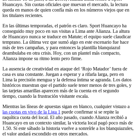
Huancayo. Sin cuotas oficiales que muevan el mercado, la lectura
queda en manos de quien confía más en los números viejos que en
los titulares recientes.
En las últimas temporadas, el patrón es claro. Sport Huancayo ha
conseguido muy poco en sus visitas a Lima ante Alianza. La altura
de Huancayo nunca se traduce en Matute; el equipo suele claudicar
temprano. La última vez que sumó algo en este escenario fue hace
más de tres campañas, y para entonces la plantilla blanquiazul
deambulaba en otra crisis. Hoy, con un plantel más compacto,
Alianza impone su ritmo lento pero firme.
La ausencia de creatividad en ataque del ‘Rojo Matador’ fuera de
casa es una constante. Juegan a esperar y a rifarla larga, pero en
Lima la precisión mengua y la defensa íntima se agranda. Los datos
históricos muestran que el partido suele tener menos de tres goles, y
las tarjetas amarillas aparecen más de la cuenta en el segundo
tiempo, cuando la frustración visitante escala.
Mientras las líneas de apuestas sigan en blanco, cualquier vistazo a
las cuotas en vivo de la Liga 1
puede confirmar si se repite la
raquítica cuota del local. El año pasado, cuando Alianza recibió a
Huancayo en un contexto similar, la victoria local pagó poco más de
1.50. Si este sábado la historia vuelve a sonreírle a los blanquiazules,
el valor andará escondido en otros mercados.