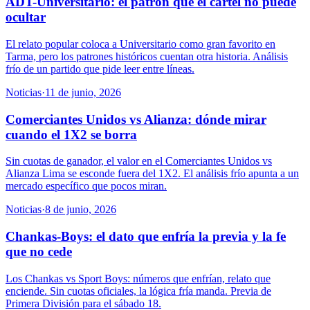
ADT-Universitario: el patrón que el cartel no puede
ocultar
El relato popular coloca a Universitario como gran favorito en
Tarma, pero los patrones históricos cuentan otra historia. Análisis
frío de un partido que pide leer entre líneas.
Noticias
·
11 de junio, 2026
Comerciantes Unidos vs Alianza: dónde mirar
cuando el 1X2 se borra
Sin cuotas de ganador, el valor en el Comerciantes Unidos vs
Alianza Lima se esconde fuera del 1X2. El análisis frío apunta a un
mercado específico que pocos miran.
Noticias
·
8 de junio, 2026
Chankas-Boys: el dato que enfría la previa y la fe
que no cede
Los Chankas vs Sport Boys: números que enfrían, relato que
enciende. Sin cuotas oficiales, la lógica fría manda. Previa de
Primera División para el sábado 18.