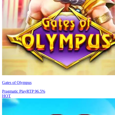
Gates of Olympus
Pragmatic Play
RTP
96.5
%
HOT