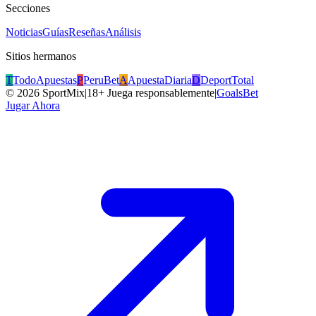
Secciones
Noticias
Guías
Reseñas
Análisis
Sitios hermanos
T
TodoApuestas
P
PeruBet
A
ApuestaDiaria
D
DeportTotal
©
2026
SportMix
|
18+ Juega responsablemente
|
GoalsBet
Jugar Ahora