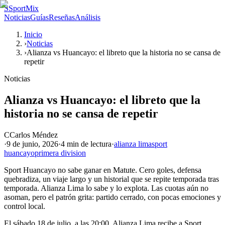
S
SportMix
Noticias
Guías
Reseñas
Análisis
Inicio
›
Noticias
›
Alianza vs Huancayo: el libreto que la historia no se cansa de
repetir
Noticias
Alianza vs Huancayo: el libreto que la
historia no se cansa de repetir
C
Carlos Méndez
·
9 de junio, 2026
·
4 min
de lectura
·
alianza lima
sport
huancayo
primera division
Sport Huancayo no sabe ganar en Matute. Cero goles, defensa
quebradiza, un viaje largo y un historial que se repite temporada tras
temporada. Alianza Lima lo sabe y lo explota. Las cuotas aún no
asoman, pero el patrón grita: partido cerrado, con pocas emociones y
control local.
El sábado 18 de julio, a las 20:00, Alianza Lima recibe a Sport