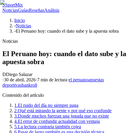
S
SportMix
Noticias
Guías
Reseñas
Análisis
Inicio
›
Noticias
›
El Peruano hoy: cuando el dato sube y la apuesta sobra
Noticias
El Peruano hoy: cuando el dato sube y la
apuesta sobra
D
Diego Salazar
·
30 de abril, 2026
·
7 min
de lectura
·
el peruano
apuestas
deportivas
bankroll
Contenido del artículo
1.
El ruido del día no siempre paga
2.
Qué está mirando la gente y por qué eso confunde
3.
Donde muchos fuerzan una jugada que no existe
4.
El error de confundir actualidad con ventaja
5.
La lectura contraria también cojea
6.
Pasar de largo también es una decisión técnica