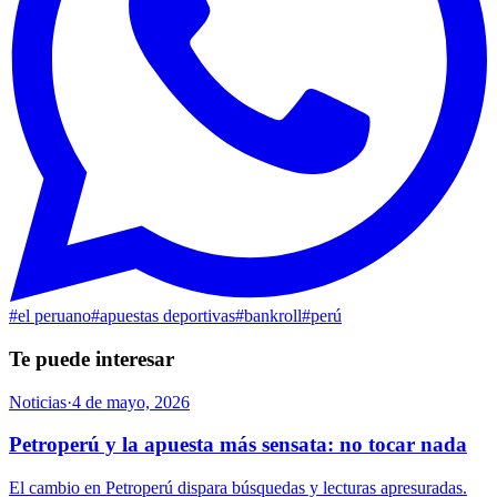
#
el peruano
#
apuestas deportivas
#
bankroll
#
perú
Te puede interesar
Noticias
·
4 de mayo, 2026
Petroperú y la apuesta más sensata: no tocar nada
El cambio en Petroperú dispara búsquedas y lecturas apresuradas.