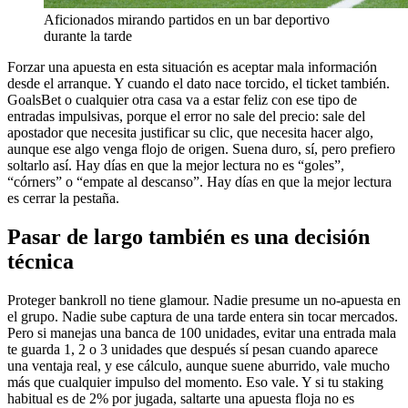
Aficionados mirando partidos en un bar deportivo
durante la tarde
Forzar una apuesta en esta situación es aceptar mala información
desde el arranque. Y cuando el dato nace torcido, el ticket también.
GoalsBet o cualquier otra casa va a estar feliz con ese tipo de
entradas impulsivas, porque el error no sale del precio: sale del
apostador que necesita justificar su clic, que necesita hacer algo,
aunque ese algo venga flojo de origen. Suena duro, sí, pero prefiero
soltarlo así. Hay días en que la mejor lectura no es “goles”,
“córners” o “empate al descanso”. Hay días en que la mejor lectura
es cerrar la pestaña.
Pasar de largo también es una decisión
técnica
Proteger bankroll no tiene glamour. Nadie presume un no-apuesta en
el grupo. Nadie sube captura de una tarde entera sin tocar mercados.
Pero si manejas una banca de 100 unidades, evitar una entrada mala
te guarda 1, 2 o 3 unidades que después sí pesan cuando aparece
una ventaja real, y ese cálculo, aunque suene aburrido, vale mucho
más que cualquier impulso del momento. Eso vale. Y si tu staking
habitual es de 2% por jugada, saltarte una apuesta floja no es