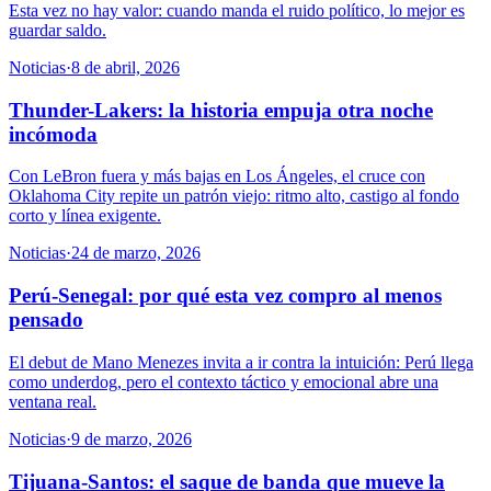
Esta vez no hay valor: cuando manda el ruido político, lo mejor es
guardar saldo.
Noticias
·
8 de abril, 2026
Thunder-Lakers: la historia empuja otra noche
incómoda
Con LeBron fuera y más bajas en Los Ángeles, el cruce con
Oklahoma City repite un patrón viejo: ritmo alto, castigo al fondo
corto y línea exigente.
Noticias
·
24 de marzo, 2026
Perú-Senegal: por qué esta vez compro al menos
pensado
El debut de Mano Menezes invita a ir contra la intuición: Perú llega
como underdog, pero el contexto táctico y emocional abre una
ventana real.
Noticias
·
9 de marzo, 2026
Tijuana-Santos: el saque de banda que mueve la