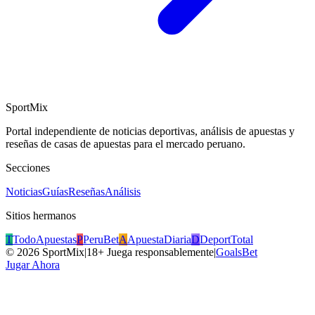
SportMix
Portal independiente de noticias deportivas, análisis de apuestas y
reseñas de casas de apuestas para el mercado peruano.
Secciones
Noticias
Guías
Reseñas
Análisis
Sitios hermanos
T
TodoApuestas
P
PeruBet
A
ApuestaDiaria
D
DeportTotal
©
2026
SportMix
|
18+ Juega responsablemente
|
GoalsBet
Jugar Ahora