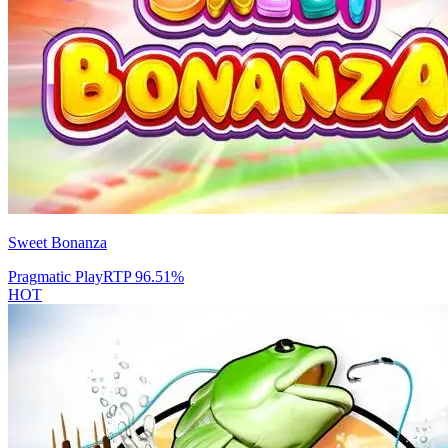
Sweet Bonanza
Pragmatic Play
RTP
96.51
%
HOT