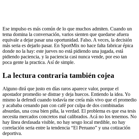
Ese impulso es más común de lo que muchos admiten. Cuando un
tema domina la conversación, varios sienten que quedarse afuera
equivale a dejar pasar una oportunidad. Falso. A veces, la decisión
más seria es dejarlo pasar. En SportMix no hace falta fabricar épica
donde no la hay: este jueves no está pidiendo una jugada, está
pidiendo paciencia, y la paciencia casi nunca vende, por eso tan
poca gente la practica. Así de simple.
La lectura contraria también cojea
Alguno dirá que justo en días raros aparece valor, porque el
apostador promedio se distrae y deja huecos. Entiendo la idea. Yo
mismo la defendí cuando todavía me creía más vivo que el promedio
y acababa cenando pan con café por culpa de dos combinadas
absurdas, una cosa bien piña, la verdad. El problema es que esa tesis
necesita mercados concretos mal calibrados. Acá no los tenemos. No
hay línea desfasada visible, no hay sesgo local medible, no hay
correlación seria entre la tendencia “El Peruano” y una cotización
deportiva.