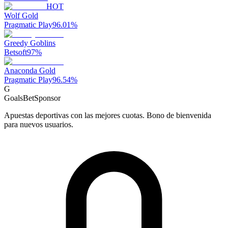
HOT
Wolf Gold
Pragmatic Play
96.01
%
Greedy Goblins
Betsoft
97
%
Anaconda Gold
Pragmatic Play
96.54
%
G
GoalsBet
Sponsor
Apuestas deportivas con las mejores cuotas. Bono de bienvenida
para nuevos usuarios.