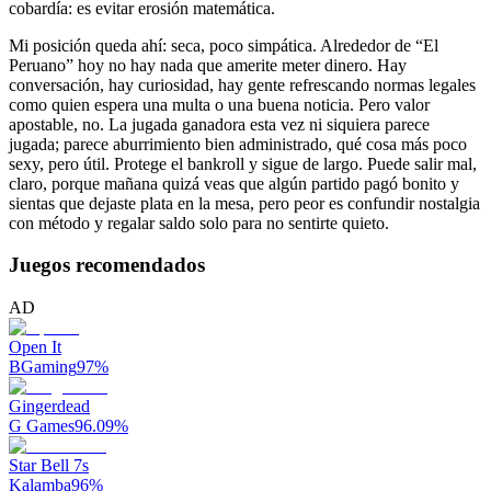
cobardía: es evitar erosión matemática.
Mi posición queda ahí: seca, poco simpática. Alrededor de “El
Peruano” hoy no hay nada que amerite meter dinero. Hay
conversación, hay curiosidad, hay gente refrescando normas legales
como quien espera una multa o una buena noticia. Pero valor
apostable, no. La jugada ganadora esta vez ni siquiera parece
jugada; parece aburrimiento bien administrado, qué cosa más poco
sexy, pero útil. Protege el bankroll y sigue de largo. Puede salir mal,
claro, porque mañana quizá veas que algún partido pagó bonito y
sientas que dejaste plata en la mesa, pero peor es confundir nostalgia
con método y regalar saldo solo para no sentirte quieto.
Juegos recomendados
AD
Open It
BGaming
97
%
Gingerdead
G Games
96.09
%
Star Bell 7s
Kalamba
96
%