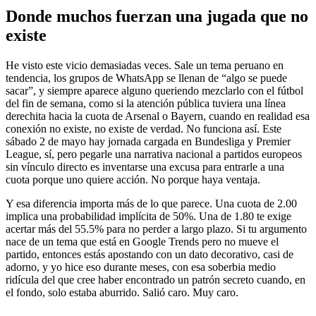
Donde muchos fuerzan una jugada que no
existe
He visto este vicio demasiadas veces. Sale un tema peruano en
tendencia, los grupos de WhatsApp se llenan de “algo se puede
sacar”, y siempre aparece alguno queriendo mezclarlo con el fútbol
del fin de semana, como si la atención pública tuviera una línea
derechita hacia la cuota de Arsenal o Bayern, cuando en realidad esa
conexión no existe, no existe de verdad. No funciona así. Este
sábado 2 de mayo hay jornada cargada en Bundesliga y Premier
League, sí, pero pegarle una narrativa nacional a partidos europeos
sin vínculo directo es inventarse una excusa para entrarle a una
cuota porque uno quiere acción. No porque haya ventaja.
Y esa diferencia importa más de lo que parece. Una cuota de 2.00
implica una probabilidad implícita de 50%. Una de 1.80 te exige
acertar más del 55.5% para no perder a largo plazo. Si tu argumento
nace de un tema que está en Google Trends pero no mueve el
partido, entonces estás apostando con un dato decorativo, casi de
adorno, y yo hice eso durante meses, con esa soberbia medio
ridícula del que cree haber encontrado un patrón secreto cuando, en
el fondo, solo estaba aburrido. Salió caro. Muy caro.