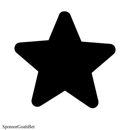
Sponsor
GoalsBet