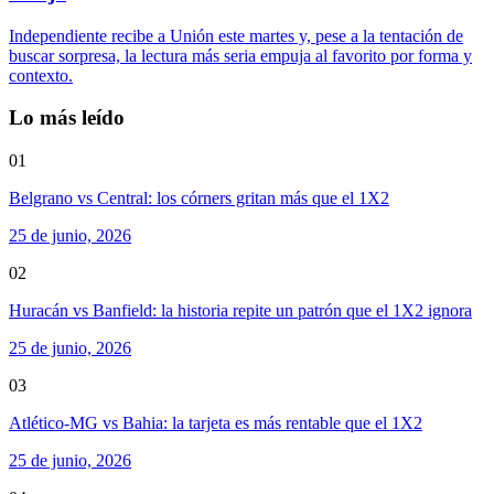
Independiente recibe a Unión este martes y, pese a la tentación de
buscar sorpresa, la lectura más seria empuja al favorito por forma y
contexto.
Lo más leído
01
Belgrano vs Central: los córners gritan más que el 1X2
25 de junio, 2026
02
Huracán vs Banfield: la historia repite un patrón que el 1X2 ignora
25 de junio, 2026
03
Atlético-MG vs Bahia: la tarjeta es más rentable que el 1X2
25 de junio, 2026