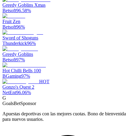
Greedy Goblins Xmas
Betsoft
96.58
%
Fruit Zen
Betsoft
96
%
Sword of Shoguns
Thunderkick
96
%
Greedy Goblins
Betsoft
97
%
Hot Chilli Bells 100
BGaming
97
%
HOT
Gonzo's Quest 2
NetEnt
96.06
%
G
GoalsBet
Sponsor
Apuestas deportivas con las mejores cuotas. Bono de bienvenida
para nuevos usuarios.