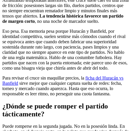
Arrastrando temporadas anteriores, este cruce suele caer en una zona
de fricción: posesiones largas sin filo, duelos partidos, centros que
no siempre encuentran rematador limpio y minutos finales más
tensos que abiertos.
La tendencia histórica favorece un partido
de margen corto
, no una noche de marcador suelto.
Eso pesa. Esa memoria pesa porque Huracán y Banfield, por
identidad competitiva, suelen sentirse más cómodos cuando el rival
se equivoca antes que cuando deben fabricar una superioridad
sostenida durante rato largo, con paciencia, pases limpios y una
claridad que no siempre aparece en este tipo de partidos. No hablo
de una regla matemática. Hablo de una costumbre futbolera. Hay
partidos que nacen con la puerta entornada; este parece uno de esos,
como una bisagra vieja que chirría antes de abrir del todo.
Para revisar el cruce sin maquillar precios, la
ficha del Huracán vs
Banfield
sirve mejor que cualquier captura suelta de redes: fecha,
torneo y mercado cuando aparezca. Hasta que eso ocurra, lo
responsable es leer ritmo, no perseguir una cuota fantasma.
¿Dónde se puede romper el partido
tácticamente?
Puede romperse en la segunda jugada. No en la posesión linda. En