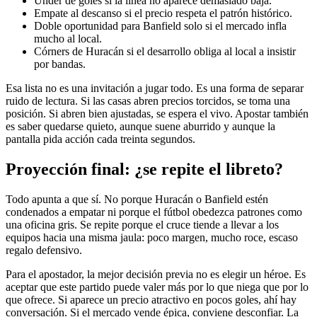
Under de goles si la línea no aparece demasiado baja.
Empate al descanso si el precio respeta el patrón histórico.
Doble oportunidad para Banfield solo si el mercado infla
mucho al local.
Córners de Huracán si el desarrollo obliga al local a insistir
por bandas.
Esa lista no es una invitación a jugar todo. Es una forma de separar
ruido de lectura. Si las casas abren precios torcidos, se toma una
posición. Si abren bien ajustadas, se espera el vivo. Apostar también
es saber quedarse quieto, aunque suene aburrido y aunque la
pantalla pida acción cada treinta segundos.
Proyección final: ¿se repite el libreto?
Todo apunta a que sí. No porque Huracán o Banfield estén
condenados a empatar ni porque el fútbol obedezca patrones como
una oficina gris. Se repite porque el cruce tiende a llevar a los
equipos hacia una misma jaula: poco margen, mucho roce, escaso
regalo defensivo.
Para el apostador, la mejor decisión previa no es elegir un héroe. Es
aceptar que este partido puede valer más por lo que niega que por lo
que ofrece. Si aparece un precio atractivo en pocos goles, ahí hay
conversación. Si el mercado vende épica, conviene desconfiar. La