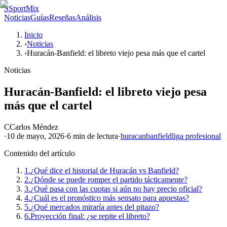
S
SportMix
Noticias
Guías
Reseñas
Análisis
Inicio
›
Noticias
›
Huracán-Banfield: el libreto viejo pesa más que el cartel
Noticias
Huracán-Banfield: el libreto viejo pesa
más que el cartel
C
Carlos Méndez
·
10 de mayo, 2026
·
6 min
de lectura
·
huracan
banfield
liga profesional
Contenido del artículo
1.
¿Qué dice el historial de Huracán vs Banfield?
2.
¿Dónde se puede romper el partido tácticamente?
3.
¿Qué pasa con las cuotas si aún no hay precio oficial?
4.
¿Cuál es el pronóstico más sensato para apuestas?
5.
¿Qué mercados miraría antes del pitazo?
6.
Proyección final: ¿se repite el libreto?