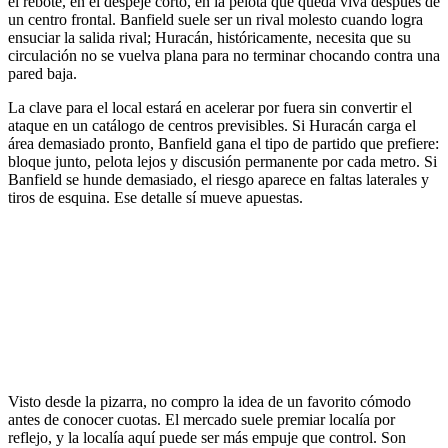
el rebote, en el despeje corto, en la pelota que queda viva después de
un centro frontal. Banfield suele ser un rival molesto cuando logra
ensuciar la salida rival; Huracán, históricamente, necesita que su
circulación no se vuelva plana para no terminar chocando contra una
pared baja.
La clave para el local estará en acelerar por fuera sin convertir el
ataque en un catálogo de centros previsibles. Si Huracán carga el
área demasiado pronto, Banfield gana el tipo de partido que prefiere:
bloque junto, pelota lejos y discusión permanente por cada metro. Si
Banfield se hunde demasiado, el riesgo aparece en faltas laterales y
tiros de esquina. Ese detalle sí mueve apuestas.
Visto desde la pizarra, no compro la idea de un favorito cómodo
antes de conocer cuotas. El mercado suele premiar localía por
reflejo, y la localía aquí puede ser más empuje que control. Son