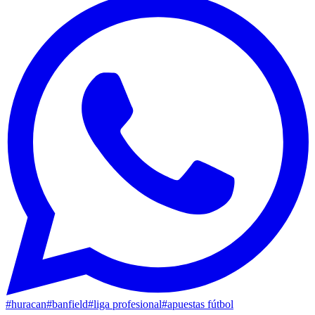
#
huracan
#
banfield
#
liga profesional
#
apuestas fútbol