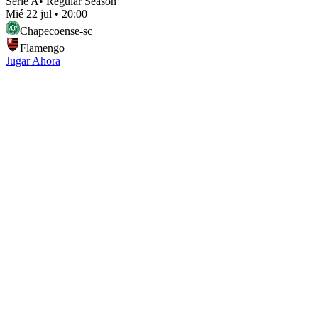
Serie A
•
Regular Season
Mié 22 jul
•
20:00
Chapecoense-sc
Flamengo
Jugar Ahora