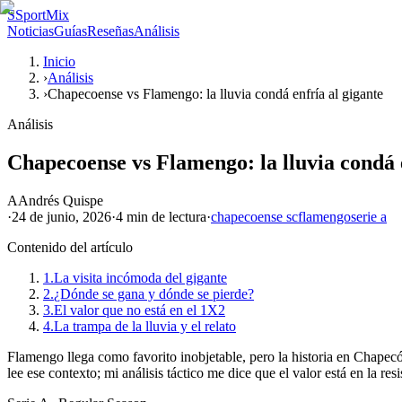
S
SportMix
Noticias
Guías
Reseñas
Análisis
Inicio
›
Análisis
›
Chapecoense vs Flamengo: la lluvia condá enfría al gigante
Análisis
Chapecoense vs Flamengo: la lluvia condá e
A
Andrés Quispe
·
24 de junio, 2026
·
4 min
de lectura
·
chapecoense sc
flamengo
serie a
Contenido del artículo
1.
La visita incómoda del gigante
2.
¿Dónde se gana y dónde se pierde?
3.
El valor que no está en el 1X2
4.
La trampa de la lluvia y el relato
Flamengo llega como favorito inobjetable, pero la historia en Chapecó
lee ese contexto; mi análisis táctico me dice que el valor está en la re