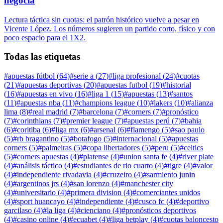
negocia
Lectura táctica sin cuotas: el patrón histórico vuelve a pesar en
Vicente López. Los números sugieren un partido corto, físico y con
poco espacio para el 1X2.
Todas las etiquetas
#
apuestas fútbol
(
64
)
#
serie a
(
27
)
#
liga profesional
(
24
)
#
cuotas
(
21
)
#
apuestas deportivas
(
20
)
#
apuestas futbol
(
19
)
#
historial
(
16
)
#
apuestas en vivo
(
16
)
#
liga 1
(
15
)
#
apuestas
(
13
)
#
santos
(
11
)
#
apuestas nba
(
11
)
#
champions league
(
10
)
#
lakers
(
10
)
#
alianza
lima
(
8
)
#
real madrid
(
7
)
#
barcelona
(
7
)
#
corners
(
7
)
#
pronóstico
(
7
)
#
corinthians
(
7
)
#
premier league
(
7
)
#
apuestas perú
(
7
)
#
bahia
(
6
)
#
coritiba
(
6
)
#
liga mx
(
6
)
#
arsenal
(
6
)
#
flamengo
(
5
)
#
sao paulo
(
5
)
#
rb bragantino
(
5
)
#
botafogo
(
5
)
#
internacional
(
5
)
#
apuestas
corners
(
5
)
#
palmeiras
(
5
)
#
copa libertadores
(
5
)
#
peru
(
5
)
#
celtics
(
5
)
#
corners apuestas
(
4
)
#
platense
(
4
)
#
union santa fe
(
4
)
#
river plate
(
4
)
#
análisis táctico
(
4
)
#
estudiantes de rio cuarto
(
4
)
#
tigre
(
4
)
#
valor
(
4
)
#
independiente rivadavia
(
4
)
#
cruzeiro
(
4
)
#
sarmiento junin
(
4
)
#
argentinos jrs
(
4
)
#
san lorenzo
(
4
)
#
manchester city
(
4
)
#
universitario
(
4
)
#
primera division
(
4
)
#
comerciantes unidos
(
4
)
#
sport huancayo
(
4
)
#
independiente
(
4
)
#
cusco fc
(
4
)
#
deportivo
garcilaso
(
4
)
#
la liga
(
4
)
#
cienciano
(
4
)
#
pronósticos deportivos
(
4
)
#
casino online
(
4
)
#
ecuabet
(
4
)
#
liga betplay
(
4
)
#
cuotas baloncesto