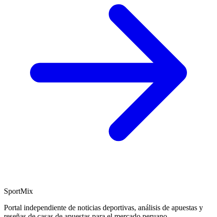
SportMix
Portal independiente de noticias deportivas, análisis de apuestas y
reseñas de casas de apuestas para el mercado peruano.