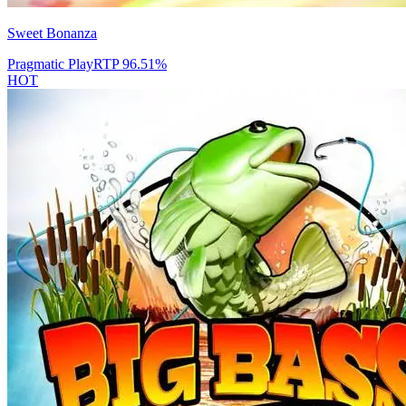
Sweet Bonanza
Pragmatic Play
RTP
96.51
%
HOT