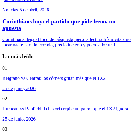
Noticias
·
5 de abril, 2026
Corinthians hoy: el partido que pide freno, no
apuesta
Corinthians llega al foco de búsqueda, pero la lectura fría invita a no
tocar nada: partido cerrado, precio incierto y poco valor real.
Lo más leído
01
Belgrano vs Central: los córners gritan más que el 1X2
25 de junio, 2026
02
Huracán vs Banfield: la historia repite un patrón que el 1X2 ignora
25 de junio, 2026
03