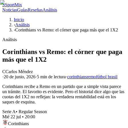
S
SportMix
Noticias
Guías
Reseñas
Análisis
Inicio
›
Análisis
›
Corinthians vs Remo: el córner que paga más que el 1X2
Análisis
Corinthians vs Remo: el córner que paga
más que el 1X2
C
Carlos Méndez
·
20 de junio, 2026
·
5 min
de lectura
·
corinthians
remo
fútbol brasil
Corinthians recibe a Remo en un partido que a simple vista parece
un trámite. El favorito es evidente. Pero el historial dice algo que las
cuotas del 1X2 no reflejan: la verdadera rentabilidad está en los
saques de esquina.
Serie A
•
Regular Season
Mié 22 jul
•
20:00
Corinthians