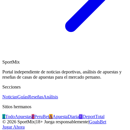
SportMix
Portal independiente de noticias deportivas, análisis de apuestas y
reseñas de casas de apuestas para el mercado peruano.
Secciones
Noticias
Guías
Reseñas
Análisis
Sitios hermanos
T
TodoApuestas
P
PeruBet
A
ApuestaDiaria
D
DeportTotal
©
2026
SportMix
|
18+ Juega responsablemente
|
GoalsBet
Jugar Ahora