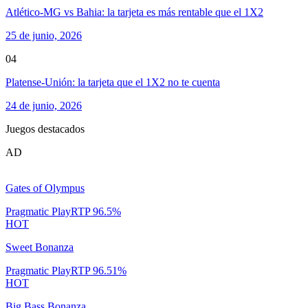
Atlético-MG vs Bahia: la tarjeta es más rentable que el 1X2
25 de junio, 2026
04
Platense-Unión: la tarjeta que el 1X2 no te cuenta
24 de junio, 2026
Juegos destacados
AD
Gates of Olympus
Pragmatic Play
RTP
96.5
%
HOT
Sweet Bonanza
Pragmatic Play
RTP
96.51
%
HOT
Big Bass Bonanza