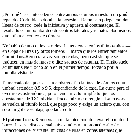
¿Por qué? Los antecedentes entre ambos equipos muestran un guión
repetido. Corinthians domina la posesión. Remo se repliega con dos
líneas de cuatro, cede la iniciativa y apuesta al contraataque. El
resultado es un bombardeo de centros laterales y remates bloqueados
que inflan el conteo de córners.
No hablo de uno o dos partidos. La tendencia en los últimos años —
en Copa de Brasil y otros torneos— marca que los enfrentamientos
Corinthians-Remo rara vez son goleadas, pero casi siempre se
traducen en más de nueve o diez saques de esquina. El Timão suele
acumular siete u ocho solo en el primer tiempo, forzado por la
muralla visitante.
El mercado de apuestas, sin embargo, fija la línea de córners en un
umbral estándar: 8.5 o 9.5, dependiendo de la casa. La cuota para el
over no es astronómica, pero tiene un valor implícito que los
apostadores de 1X2 olvidan. Pocos miran ese renglón. La mayoría
se vuelca al triunfo local, que paga poco y exige un acierto que, con
solo un gol de ventaja, quedaría corto.
El patrón físico.
Remo viaja con la intención de llevar el partido al
barro. Las estadísticas cualitativas indican un promedio alto de
infracciones del visitante, muchas de ellas en zonas laterales que