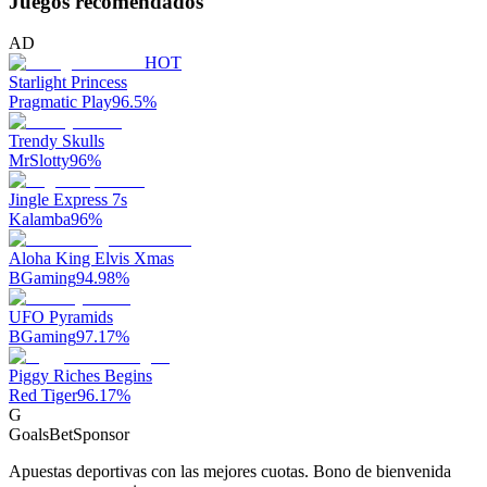
Juegos recomendados
AD
HOT
Starlight Princess
Pragmatic Play
96.5
%
Trendy Skulls
MrSlotty
96
%
Jingle Express 7s
Kalamba
96
%
Aloha King Elvis Xmas
BGaming
94.98
%
UFO Pyramids
BGaming
97.17
%
Piggy Riches Begins
Red Tiger
96.17
%
G
GoalsBet
Sponsor
Apuestas deportivas con las mejores cuotas. Bono de bienvenida