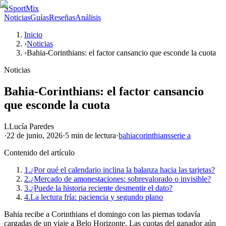
S
SportMix
Noticias
Guías
Reseñas
Análisis
Inicio
›
Noticias
›
Bahia-Corinthians: el factor cansancio que esconde la cuota
Noticias
Bahia-Corinthians: el factor cansancio
que esconde la cuota
L
Lucía Paredes
·
22 de junio, 2026
·
5 min
de lectura
·
bahia
corinthians
serie a
Contenido del artículo
1.
¿Por qué el calendario inclina la balanza hacia las tarjetas?
2.
¿Mercado de amonestaciones: sobrevalorado o invisible?
3.
¿Puede la historia reciente desmentir el dato?
4.
La lectura fría: paciencia y segundo plano
Bahia recibe a Corinthians el domingo con las piernas todavía
cargadas de un viaje a Belo Horizonte. Las cuotas del ganador aún