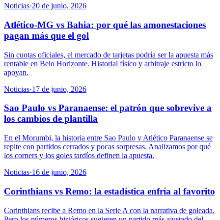
Noticias
·
20 de junio, 2026
Atlético-MG vs Bahia: por qué las amonestaciones
pagan más que el gol
Sin cuotas oficiales, el mercado de tarjetas podría ser la apuesta más
rentable en Belo Horizonte. Historial físico y arbitraje estricto lo
apoyan.
Noticias
·
17 de junio, 2026
Sao Paulo vs Paranaense: el patrón que sobrevive a
los cambios de plantilla
En el Morumbi, la historia entre Sao Paulo y Atlético Paranaense se
repite con partidos cerrados y pocas sorpresas. Analizamos por qué
los corners y los goles tardíos definen la apuesta.
Noticias
·
16 de junio, 2026
Corinthians vs Remo: la estadística enfría al favorito
Corinthians recibe a Remo en la Serie A con la narrativa de goleada.
Pero los números históricos sugieren un partido más ajustado del