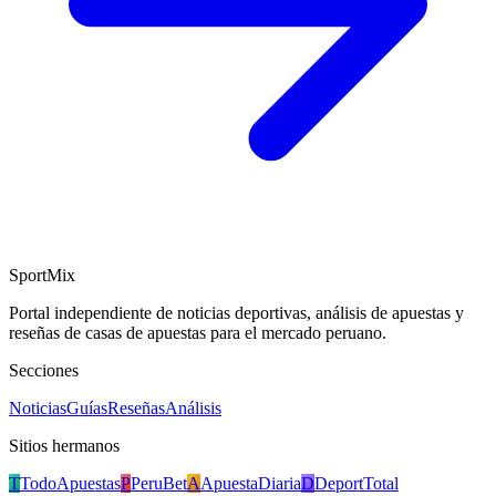
SportMix
Portal independiente de noticias deportivas, análisis de apuestas y
reseñas de casas de apuestas para el mercado peruano.
Secciones
Noticias
Guías
Reseñas
Análisis
Sitios hermanos
T
TodoApuestas
P
PeruBet
A
ApuestaDiaria
D
DeportTotal