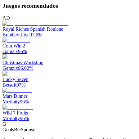
Juegos recomendados
AD
Royal Riches Spanish Roulette
Bombay Live
97.6
%
Coin Win 2
Gamzix
96
%
Christmas Workshop
Gamzix
96.02
%
Lucky Seven
Betsoft
97
%
Mars Dinner
MrSlotty
96
%
Wild 7 Fruits
MrSlotty
96
%
G
GoalsBet
Sponsor