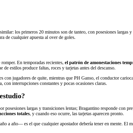
similar: los primeros 20 minutos son de tanteo, con posesiones largas y
ra de cualquier apuesta al over de goles.
de romper. En temporadas recientes,
el patrón de amonestaciones tempr
 de estilos produce faltas, roces y tarjetas antes del descanso.
tes con jugadores de quite, mientras que PH Ganso, el conductor carioca, 
da, con interrupciones constantes y pocas ocasiones claras.
 estudio?
r posesiones largas y transiciones lentas; Bragantino responde con pres
acciones totales
, y cuando eso ocurre, las tarjetas aparecen pronto.
n año a año— es el que cualquier apostador debería tener en mente. El m