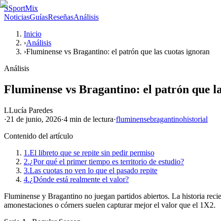
S
SportMix
Noticias
Guías
Reseñas
Análisis
Inicio
›
Análisis
›
Fluminense vs Bragantino: el patrón que las cuotas ignoran
Análisis
Fluminense vs Bragantino: el patrón que l
L
Lucía Paredes
·
21 de junio, 2026
·
4 min
de lectura
·
fluminense
bragantino
historial
Contenido del artículo
1.
El libreto que se repite sin pedir permiso
2.
¿Por qué el primer tiempo es territorio de estudio?
3.
Las cuotas no ven lo que el pasado repite
4.
¿Dónde está realmente el valor?
Fluminense y Bragantino no juegan partidos abiertos. La historia reci
amonestaciones o córners suelen capturar mejor el valor que el 1X2.