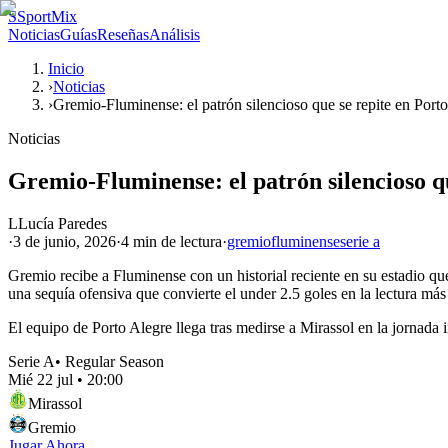
S
SportMix
Noticias
Guías
Reseñas
Análisis
Inicio
›
Noticias
›
Gremio-Fluminense: el patrón silencioso que se repite en Port
Noticias
Gremio-Fluminense: el patrón silencioso qu
L
Lucía Paredes
·
3 de junio, 2026
·
4 min
de lectura
·
gremio
fluminense
serie a
Gremio recibe a Fluminense con un historial reciente en su estadio qu
una sequía ofensiva que convierte el under 2.5 goles en la lectura má
El equipo de Porto Alegre llega tras medirse a Mirassol en la jornada 
Serie A
•
Regular Season
Mié 22 jul
•
20:00
Mirassol
Gremio
Jugar Ahora