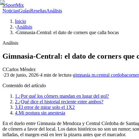
S
SportMix
Noticias
Guías
Reseñas
Análisis
Inicio
›
Análisis
›
Gimnasia-Central: el dato de corners que calla bocas
Análisis
Gimnasia-Central: el dato de corners que c
C
Carlos Méndez
·
23 de junio, 2026
·
4 min
de lectura
·
gimnasia m.
central cordoba
corner
Contenido del artículo
1.
¿Por qué los córners mandan en lugar del gol?
2.
¿Qué dice el historial reciente entre ambos?
3.
El error de mirar solo el 1X2
4.
Mi postura sin anestesia
En el duelo entre Gimnasia de Mendoza y Central Córdoba de Santiago d
de córners a favor del local. Los datos históricos no son un rumor; son
infladas, el margen está en leer la pizarra antes que el marcador.