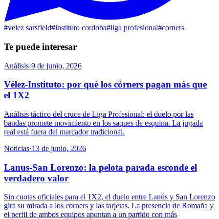
#
velez sarsfield
#
instituto cordoba
#
liga profesional
#
corners
Te puede interesar
Análisis
·
9 de junio, 2026
Vélez-Instituto: por qué los córners pagan más que
el 1X2
Análisis táctico del cruce de Liga Profesional: el duelo por las
bandas promete movimiento en los saques de esquina. La jugada
real está fuera del marcador tradicional.
Noticias
·
13 de junio, 2026
Lanus-San Lorenzo: la pelota parada esconde el
verdadero valor
Sin cuotas oficiales para el 1X2, el duelo entre Lanús y San Lorenzo
gira su mirada a los corners y las tarjetas. La presencia de Romaña y
el perfil de ambos equipos apuntan a un partido con más