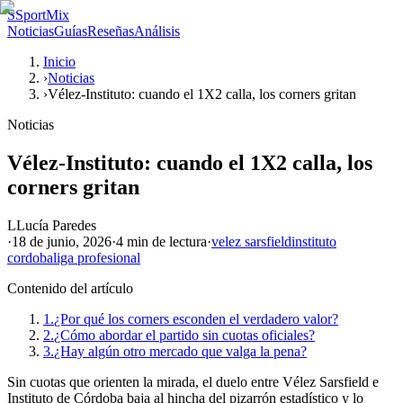
S
SportMix
Noticias
Guías
Reseñas
Análisis
Inicio
›
Noticias
›
Vélez-Instituto: cuando el 1X2 calla, los corners gritan
Noticias
Vélez-Instituto: cuando el 1X2 calla, los
corners gritan
L
Lucía Paredes
·
18 de junio, 2026
·
4 min
de lectura
·
velez sarsfield
instituto
cordoba
liga profesional
Contenido del artículo
1.
¿Por qué los corners esconden el verdadero valor?
2.
¿Cómo abordar el partido sin cuotas oficiales?
3.
¿Hay algún otro mercado que valga la pena?
Sin cuotas que orienten la mirada, el duelo entre Vélez Sarsfield e
Instituto de Córdoba baja al hincha del pizarrón estadístico y lo