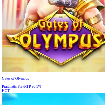
Gates of Olympus
Pragmatic Play
RTP
96.5
%
HOT