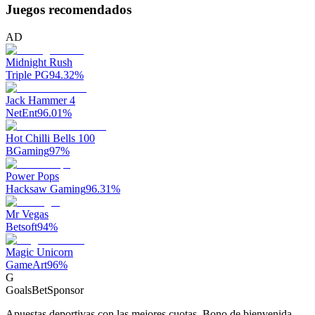
Juegos recomendados
AD
Midnight Rush
Triple PG
94.32
%
Jack Hammer 4
NetEnt
96.01
%
Hot Chilli Bells 100
BGaming
97
%
Power Pops
Hacksaw Gaming
96.31
%
Mr Vegas
Betsoft
94
%
Magic Unicorn
GameArt
96
%
G
GoalsBet
Sponsor
Apuestas deportivas con las mejores cuotas. Bono de bienvenida