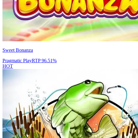
Sweet Bonanza
Pragmatic Play
RTP
96.51
%
HOT