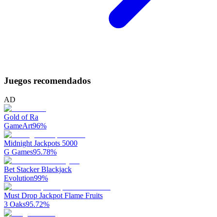
Juegos recomendados
AD
Gold of Ra
GameArt
96
%
Midnight Jackpots 5000
G Games
95.78
%
Bet Stacker Blackjack
Evolution
99
%
Must Drop Jackpot Flame Fruits
3 Oaks
95.72
%