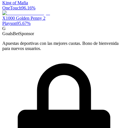
King of Mafia
OneTouch
96.16
%
X1000 Golden Penny 2
Playson
95.67
%
G
GoalsBet
Sponsor
Apuestas deportivas con las mejores cuotas. Bono de bienvenida
para nuevos usuarios.