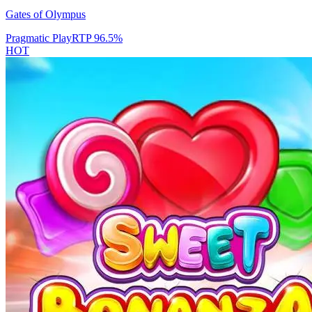
Gates of Olympus
Pragmatic Play
RTP
96.5
%
HOT