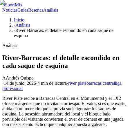
S
SportMix
Noticias
Guías
Reseñas
Análisis
Inicio
›
Análisis
›
River-Barracas: el detalle escondido en cada saque de
esquina
Análisis
River-Barracas: el detalle escondido en
cada saque de esquina
A
Andrés Quispe
·
14 de junio, 2026
·
4 min
de lectura
·
river plate
barracas central
liga
profesional
River Plate recibe a Barracas Central en el Monumental y el 1X2
ofrece márgenes que no invitan a arriesgar. El valor, si es que existe,
anida en un mercado que la previa suele ignorar: los saques de
esquina. La posesión abrumadora del local y el bloque bajo
previsible del visitante convierten el over de córners en una jugada
con más sustento táctico que cualquier apuesta a goleada.