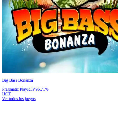
Big Bass Bonanza
Pragmatic Play
RTP
96.71
%
HOT
Ver todos los juegos