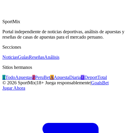
SportMix
Portal independiente de noticias deportivas, análisis de apuestas y
reseñas de casas de apuestas para el mercado peruano.
Secciones
Noticias
Guías
Reseñas
Análisis
Sitios hermanos
T
TodoApuestas
P
PeruBet
A
ApuestaDiaria
D
DeportTotal
©
2026
SportMix
|
18+ Juega responsablemente
|
GoalsBet
Jugar Ahora