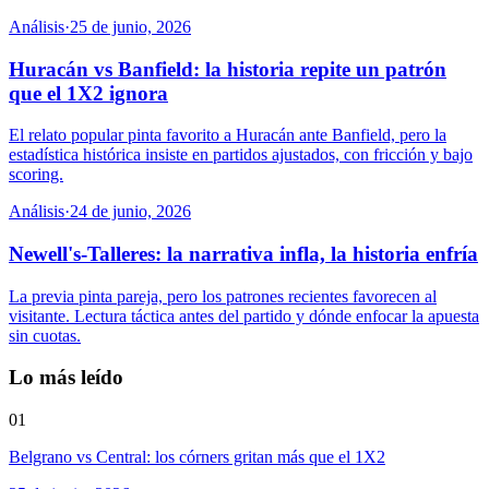
Análisis
·
25 de junio, 2026
Huracán vs Banfield: la historia repite un patrón
que el 1X2 ignora
El relato popular pinta favorito a Huracán ante Banfield, pero la
estadística histórica insiste en partidos ajustados, con fricción y bajo
scoring.
Análisis
·
24 de junio, 2026
Newell's-Talleres: la narrativa infla, la historia enfría
La previa pinta pareja, pero los patrones recientes favorecen al
visitante. Lectura táctica antes del partido y dónde enfocar la apuesta
sin cuotas.
Lo más leído
01
Belgrano vs Central: los córners gritan más que el 1X2