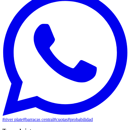
#
river plate
#
barracas central
#
cuotas
#
probabilidad