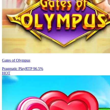
Gates of Olympus
Pragmatic Play
RTP
96.5
%
HOT