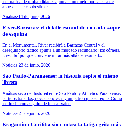
lectura fría de probabilidades apunta a un duelo que la casa de
apuestas suele subestimar.
Análisis
·
14 de junio, 2026
River-Barracas: el detalle escondido en cada saque
de esquina
En el Monumental, River recibirá a Barracas Central y el
desequilibrio táctico apunta a un mercado secundario: los córners.
Descubrí por qué conviene mirar más allá del resultado.
Noticias
·
23 de junio, 2026
Sao Paulo-Paranaense: la historia repite el mismo
libreto
Análisis seco del historial entre São Paulo y Athletico Paranaense:
partidos trabados, pocas sorpresas y un patrón que se repite. Cómo
leerlo sin cuotas y dónde buscar valor.
Noticias
·
21 de junio, 2026
Bragantino-Coritiba sin cuotas: la fatiga grita más