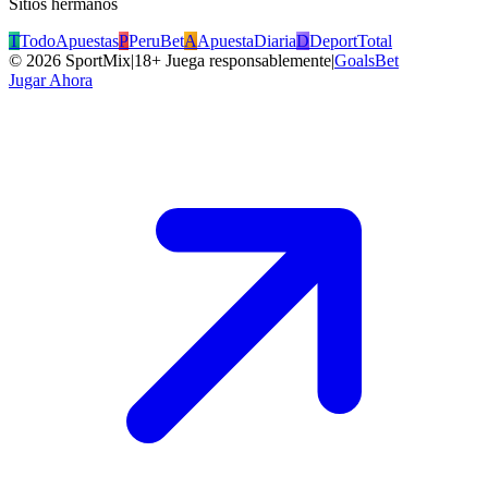
Sitios hermanos
T
TodoApuestas
P
PeruBet
A
ApuestaDiaria
D
DeportTotal
©
2026
SportMix
|
18+ Juega responsablemente
|
GoalsBet
Jugar Ahora