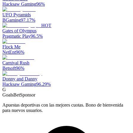
Hacksaw Gaming
96
%
UFO Pyramids
BGaming
97.17
%
HOT
Gates of Olympus
Pragmatic Play
96.5
%
Flock Me
NetEnt
96
%
Carnival Rush
Betsoft
96
%
Donny and Danny
Hacksaw Gaming
96.29
%
G
GoalsBet
Sponsor
Apuestas deportivas con las mejores cuotas. Bono de bienvenida
para nuevos usuarios.