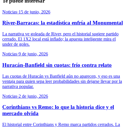
Te puede interesar
Noticias
·
15 de junio, 2026
River-Barracas: la estadística enfría al Monumental
La narrativa ve goleada de River, pero el historial sugiere partido
cerrado. El 1X2 local está inflado; la apuesta inteligente mira el
under de goles.
Noticias
·
9 de junio, 2026
Huracán-Banfield sin cuotas: frío contra relato
Las cuotas de Huracán vs Banfield aún no aparecen, y eso es una
ventaja para quien sepa leer probabilidades sin dejarse llevar por la
narrativa popular.
Noticias
·
2 de junio, 2026
Corinthians vs Remo: lo que la historia dice y el
mercado olvida
El historial entre Corinthians y Remo marca partidos cerrados. La