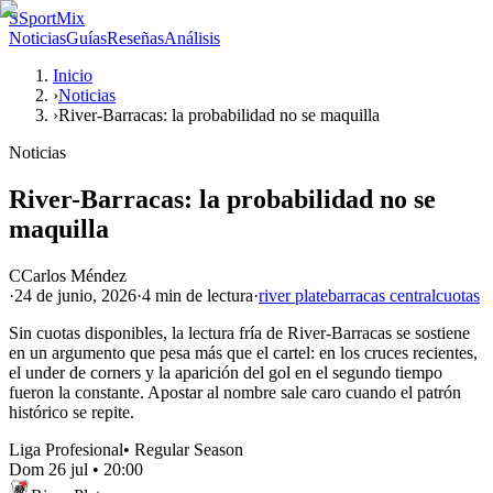
S
SportMix
Noticias
Guías
Reseñas
Análisis
Inicio
›
Noticias
›
River-Barracas: la probabilidad no se maquilla
Noticias
River-Barracas: la probabilidad no se
maquilla
C
Carlos Méndez
·
24 de junio, 2026
·
4 min
de lectura
·
river plate
barracas central
cuotas
Sin cuotas disponibles, la lectura fría de River-Barracas se sostiene
en un argumento que pesa más que el cartel: en los cruces recientes,
el under de corners y la aparición del gol en el segundo tiempo
fueron la constante. Apostar al nombre sale caro cuando el patrón
histórico se repite.
Liga Profesional
•
Regular Season
Dom 26 jul
•
20:00