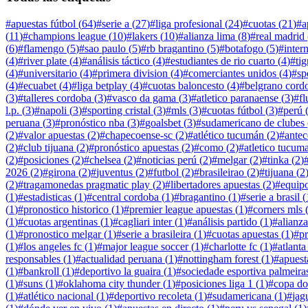
#
apuestas fútbol
(
64
)
#
serie a
(
27
)
#
liga profesional
(
24
)
#
cuotas
(
21
)
#
a
(
11
)
#
champions league
(
10
)
#
lakers
(
10
)
#
alianza lima
(
8
)
#
real madrid
(
6
)
#
flamengo
(
5
)
#
sao paulo
(
5
)
#
rb bragantino
(
5
)
#
botafogo
(
5
)
#
inter
(
4
)
#
river plate
(
4
)
#
análisis táctico
(
4
)
#
estudiantes de rio cuarto
(
4
)
#
tig
(
4
)
#
universitario
(
4
)
#
primera division
(
4
)
#
comerciantes unidos
(
4
)
#
sp
(
4
)
#
ecuabet
(
4
)
#
liga betplay
(
4
)
#
cuotas baloncesto
(
4
)
#
belgrano cord
(
3
)
#
talleres cordoba
(
3
)
#
vasco da gama
(
3
)
#
atletico paranaense
(
3
)
#
f
l.p.
(
3
)
#
napoli
(
3
)
#
sporting cristal
(
3
)
#
mls
(
3
)
#
cuotas fútbol
(
3
)
#
perú
peruana
(
3
)
#
pronóstico nba
(
3
)
#
goalsbet
(
3
)
#
sudamericano de clubes
(
2
)
#
valor apuestas
(
2
)
#
chapecoense-sc
(
2
)
#
atlético tucumán
(
2
)
#
antec
(
2
)
#
club tijuana
(
2
)
#
pronóstico apuestas
(
2
)
#
como
(
2
)
#
atletico tucum
(
2
)
#
posiciones
(
2
)
#
chelsea
(
2
)
#
noticias perú
(
2
)
#
melgar
(
2
)
#
tinka
(
2
)
2026
(
2
)
#
girona
(
2
)
#
juventus
(
2
)
#
futbol
(
2
)
#
brasileirao
(
2
)
#
tijuana
(
2
(
2
)
#
tragamonedas pragmatic play
(
2
)
#
libertadores apuestas
(
2
)
#
equipo
(
1
)
#
estadisticas
(
1
)
#
central cordoba
(
1
)
#
bragantino
(
1
)
#
serie a brasil
(
(
1
)
#
pronostico historico
(
1
)
#
premier league apuestas
(
1
)
#
corners mls
(
1
)
#
cuotas argentinas
(
1
)
#
cagliari inter
(
1
)
#
análisis partido
(
1
)
#
alianza
(
1
)
#
pronostico melgar
(
1
)
#
serie a brasileira
(
1
)
#
cuotas apuestas
(
1
)
#
pr
(
1
)
#
los angeles fc
(
1
)
#
major league soccer
(
1
)
#
charlotte fc
(
1
)
#
atlanta
responsables
(
1
)
#
actualidad peruana
(
1
)
#
nottingham forest
(
1
)
#
apuest
(
1
)
#
bankroll
(
1
)
#
deportivo la guaira
(
1
)
#
sociedade esportiva palmeira
(
1
)
#
suns
(
1
)
#
oklahoma city thunder
(
1
)
#
posiciones liga 1
(
1
)
#
copa do
(
1
)
#
atlético nacional
(
1
)
#
deportivo recoleta
(
1
)
#
sudamericana
(
1
)
#
jag