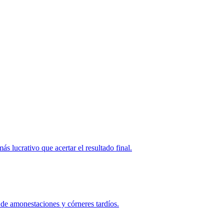
ás lucrativo que acertar el resultado final.
s de amonestaciones y córneres tardíos.