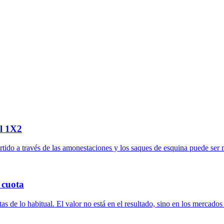
el 1X2
artido a través de las amonestaciones y los saques de esquina puede ser m
 cuota
as de lo habitual. El valor no está en el resultado, sino en los mercado