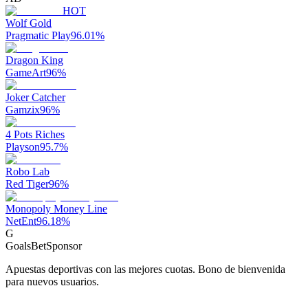
HOT
Wolf Gold
Pragmatic Play
96.01
%
Dragon King
GameArt
96
%
Joker Catcher
Gamzix
96
%
4 Pots Riches
Playson
95.7
%
Robo Lab
Red Tiger
96
%
Monopoly Money Line
NetEnt
96.18
%
G
GoalsBet
Sponsor
Apuestas deportivas con las mejores cuotas. Bono de bienvenida
para nuevos usuarios.