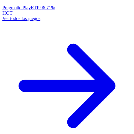
Pragmatic Play
RTP
96.71
%
HOT
Ver todos los juegos