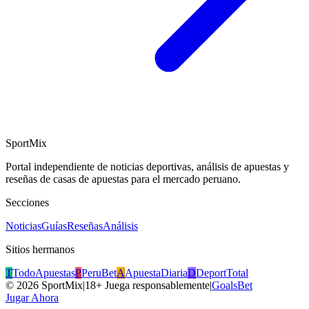
SportMix
Portal independiente de noticias deportivas, análisis de apuestas y
reseñas de casas de apuestas para el mercado peruano.
Secciones
Noticias
Guías
Reseñas
Análisis
Sitios hermanos
T
TodoApuestas
P
PeruBet
A
ApuestaDiaria
D
DeportTotal
©
2026
SportMix
|
18+ Juega responsablemente
|
GoalsBet
Jugar Ahora