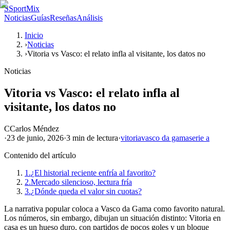
S
SportMix
Noticias
Guías
Reseñas
Análisis
Inicio
›
Noticias
›
Vitoria vs Vasco: el relato infla al visitante, los datos no
Noticias
Vitoria vs Vasco: el relato infla al
visitante, los datos no
C
Carlos Méndez
·
23 de junio, 2026
·
3 min
de lectura
·
vitoria
vasco da gama
serie a
Contenido del artículo
1.
¿El historial reciente enfría al favorito?
2.
Mercado silencioso, lectura fría
3.
¿Dónde queda el valor sin cuotas?
La narrativa popular coloca a Vasco da Gama como favorito natural.
Los números, sin embargo, dibujan un situación distinto: Vitoria en
casa es un hueso duro, con partidos de pocos goles y un bloque