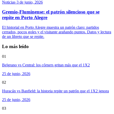
Noticias
·
3 de junio, 2026
Gremio-Fluminense: el patrón silencioso que se
repite en Porto Alegre
El historial en Porto Alegre muestra un patrón claro: partidos
cerrados, pocos goles y el visitante arañando puntos. Datos y lectura
de un libreto que se repite.
Lo más leído
01
Belgrano vs Central: los córners gritan más que el 1X2
25 de junio, 2026
02
Huracán vs Banfield: la historia repite un patrón que el 1X2 ignora
25 de junio, 2026
03