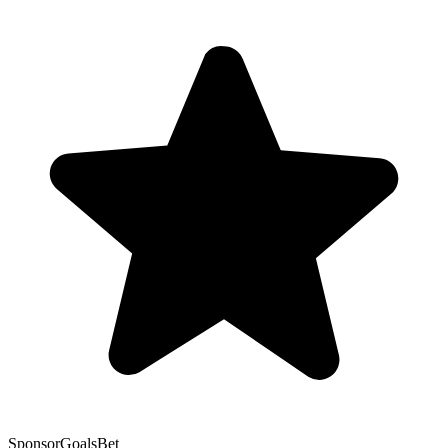
Sponsor
GoalsBet