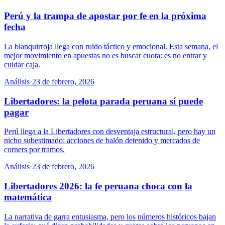
Perú y la trampa de apostar por fe en la próxima
fecha
La blanquirroja llega con ruido táctico y emocional. Esta semana, el
mejor movimiento en apuestas no es buscar cuota: es no entrar y
cuidar caja.
Análisis
·
23 de febrero, 2026
Libertadores: la pelota parada peruana sí puede
pagar
Perú llega a la Libertadores con desventaja estructural, pero hay un
nicho subestimado: acciones de balón detenido y mercados de
corners por tramos.
Análisis
·
23 de febrero, 2026
Libertadores 2026: la fe peruana choca con la
matemática
La narrativa de garra entusiasma, pero los números históricos bajan