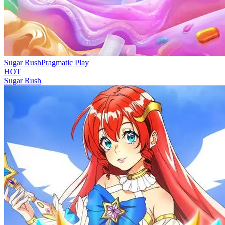
Sugar Rush
Pragmatic Play
HOT
Sugar Rush