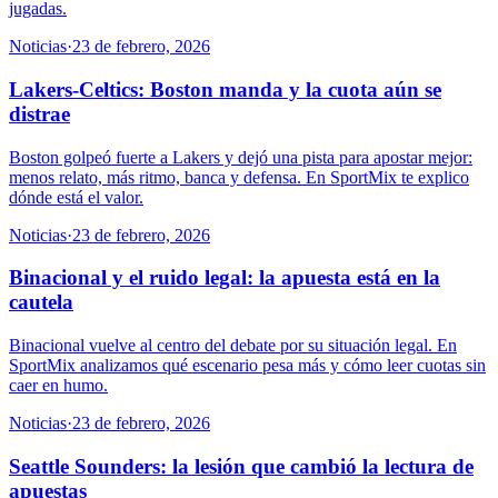
jugadas.
Noticias
·
23 de febrero, 2026
Lakers-Celtics: Boston manda y la cuota aún se
distrae
Boston golpeó fuerte a Lakers y dejó una pista para apostar mejor:
menos relato, más ritmo, banca y defensa. En SportMix te explico
dónde está el valor.
Noticias
·
23 de febrero, 2026
Binacional y el ruido legal: la apuesta está en la
cautela
Binacional vuelve al centro del debate por su situación legal. En
SportMix analizamos qué escenario pesa más y cómo leer cuotas sin
caer en humo.
Noticias
·
23 de febrero, 2026
Seattle Sounders: la lesión que cambió la lectura de
apuestas