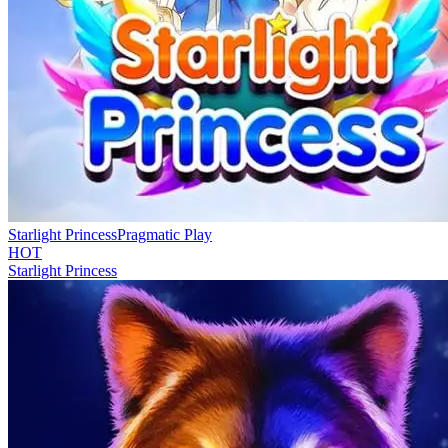
Starlight Princess
Pragmatic Play
HOT
Starlight Princess