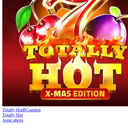
Totally Hot
BGaming
Totally Hot
Jugar ahora