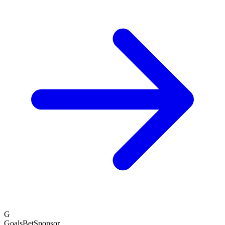
G
GoalsBet
Sponsor