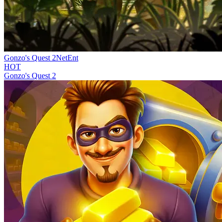
Gonzo's Quest 2
NetEnt
HOT
Gonzo's Quest 2