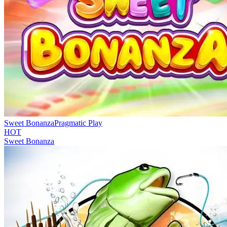
Sweet Bonanza
Pragmatic Play
HOT
Sweet Bonanza