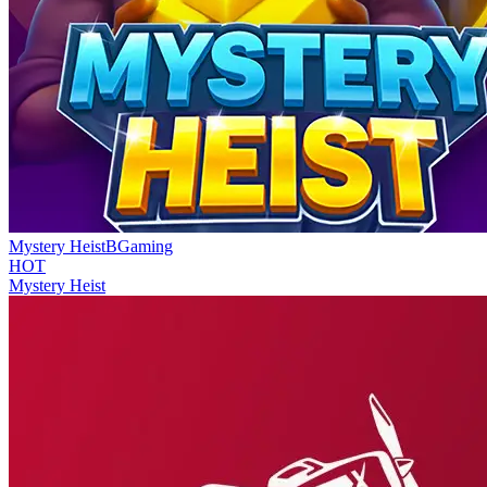
Mystery Heist
BGaming
HOT
Mystery Heist