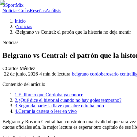
S
SportMix
Noticias
Guías
Reseñas
Análisis
Inicio
›
Noticias
›
Belgrano vs Central: el patrón que la historia no deja mentir
Noticias
Belgrano vs Central: el patrón que la histo
C
Carlos Méndez
·
22 de junio, 2026
·
4 min
de lectura
·
belgrano cordoba
rosario central
li
Contenido del artículo
1.
El libreto que Córdoba ya conoce
2.
¿Qué dice el historial cuando no hay goles temprano?
3.
Segunda parte: la llave que abre o traba todo
4.
Cerrar la cartera o leer en vivo
Belgrano y Rosario Central han construido una rivalidad que rara vez 
cuotas oficiales aún, la mejor lectura es esperar otro capítulo de ese lib