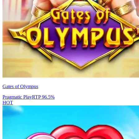
Gates of Olympus
Pragmatic Play
RTP
96.5
%
HOT