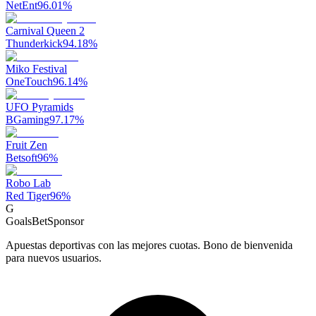
NetEnt
96.01
%
Carnival Queen 2
Thunderkick
94.18
%
Miko Festival
OneTouch
96.14
%
UFO Pyramids
BGaming
97.17
%
Fruit Zen
Betsoft
96
%
Robo Lab
Red Tiger
96
%
G
GoalsBet
Sponsor
Apuestas deportivas con las mejores cuotas. Bono de bienvenida
para nuevos usuarios.