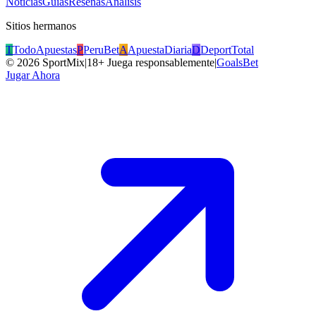
Noticias
Guías
Reseñas
Análisis
Sitios hermanos
T
TodoApuestas
P
PeruBet
A
ApuestaDiaria
D
DeportTotal
©
2026
SportMix
|
18+ Juega responsablemente
|
GoalsBet
Jugar Ahora