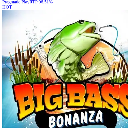
Pragmatic Play
RTP
96.51
%
HOT