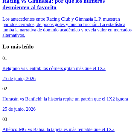
Racing vs Gimnasia: por qué los números
desmienten al favorito
Los antecedentes entre Racing Club y Gimnasia L.P. muestran
partidos cerrados, de pocos goles y mucha fricción. La estadística
tumba la narrativa de dominio académico y revela valor en mercados
alternativos.
Lo más leído
01
Belgrano vs Central: los córners gritan más que el 1X2
25 de junio, 2026
02
Huracán vs Banfield: la historia repite un patrón que el 1X2 ignora
25 de junio, 2026
03
Atlético-MG vs Bahia: la tarjeta es más rentable que el 1X2