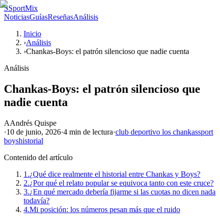
S
SportMix
Noticias
Guías
Reseñas
Análisis
Inicio
›
Análisis
›
Chankas-Boys: el patrón silencioso que nadie cuenta
Análisis
Chankas-Boys: el patrón silencioso que
nadie cuenta
A
Andrés Quispe
·
10 de junio, 2026
·
4 min
de lectura
·
club deportivo los chankas
sport
boys
historial
Contenido del artículo
1.
¿Qué dice realmente el historial entre Chankas y Boys?
2.
¿Por qué el relato popular se equivoca tanto con este cruce?
3.
¿En qué mercado debería fijarme si las cuotas no dicen nada
todavía?
4.
Mi posición: los números pesan más que el ruido