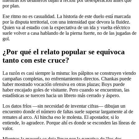
mientras los delanteros bajan a recibir por desesperación antes que
por plan.
Ese ritmo no es casualidad. La historia de este duelo está marcada
por la disputa territorial, con una intensidad que devora la fluidez.
Quien va al estadio con la expectativa de un ida y vuelta eléctrico
suele volver a casa hablando de la pierna fuerte, no de las jugadas de
gol.
¿Por qué el relato popular se equivoca
tanto con este cruce?
La razón es casi siempre la misma: los pálpitos se construyen viendo
campañas completas, no enfrentamientos directos. Chankas puede
haber mostrado vocación ofensiva en otras plazas; Boys puede
haber encajado goles de visitante. Pero cuando se encuentran, las
estadísticas se tuercen hacia un libreto más cerrado y áspero.
Los datos fríos —sin necesidad de inventar cifras— dibujan un
encuentro donde el número de faltas suele superar largamente al de
remates al arco. Al hincha eso le molesta. El apostador, si lo
entiende, lo agradece. Porque ahí es donde se esconden las líneas de
valor.
Mientras la mayoría se deja llevar por la narrativa de “los dos