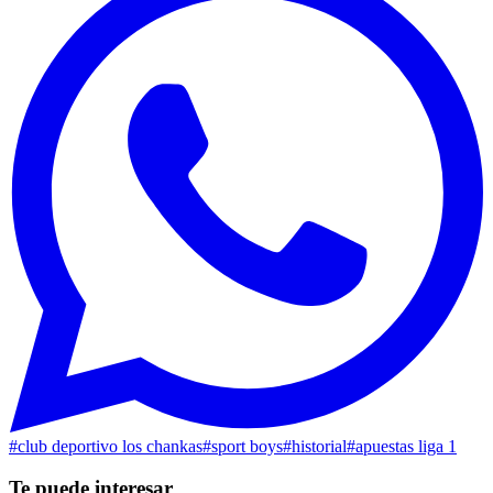
#
club deportivo los chankas
#
sport boys
#
historial
#
apuestas liga 1
Te puede interesar