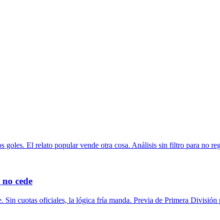
os goles. El relato popular vende otra cosa. Análisis sin filtro para no reg
e no cede
Sin cuotas oficiales, la lógica fría manda. Previa de Primera División 