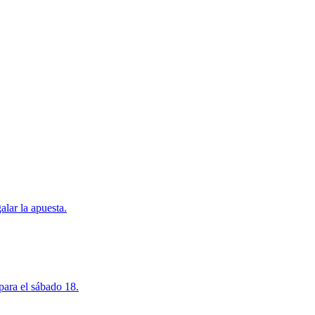
alar la apuesta.
para el sábado 18.