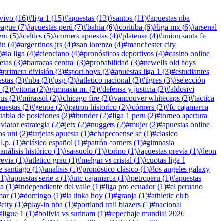
 vivo
(
16
)
#
liga 1
(
15
)
#
apuestas
(
13
)
#
santos
(
11
)
#
apuestas nba
eague
(
7
)
#
apuestas perú
(
7
)
#
bahia
(
6
)
#
coritiba
(
6
)
#
liga mx
(
6
)
#
arsenal
eru
(
5
)
#
celtics
(
5
)
#
corners apuestas
(
4
)
#
platense
(
4
)
#
union santa fe
in
(
4
)
#
argentinos jrs
(
4
)
#
san lorenzo
(
4
)
#
manchester city
)
#
la liga
(
4
)
#
cienciano
(
4
)
#
pronósticos deportivos
(
4
)
#
casino online
jetas
(
3
)
#
barracas central
(
3
)
#
probabilidad
(
3
)
#
newells old boys
#
primera división
(
3
)
#
sport boys
(
3
)
#
apuestas liga 1
(
3
)
#
estudiantes
estas
(
3
)
#
nba
(
3
)
#
psg
(
3
)
#
atletico nacional
(
3
)
#
tigres
(
3
)
#
selección
o
(
2
)
#
vitoria
(
2
)
#
gimnasia m.
(
2
)
#
defensa y justicia
(
2
)
#
aldosivi
nus
(
2
)
#
mirassol
(
2
)
#
chicago fire
(
2
)
#
vancouver whitecaps
(
2
)
#
tactica
puestas
(
2
)
#
genoa
(
2
)
#
patron historico
(
2
)
#
córners
(
2
)
#
fc cajamarca
#
tabla de posiciones
(
2
)
#
thunder
(
2
)
#
liga 1 peru
(
2
)
#
torneo apertura
aviator estrategia
(
2
)
#
jetx
(
2
)
#
nuggets
(
2
)
#
mujer
(
2
)
#
apuestas online
os uni
(
2
)
#
tarjetas apuesta
(
1
)
#
chapecoense sc
(
1
)
#
clasico
l.p.
(
1
)
#
clásico español
(
1
)
#
patrón corners
(
1
)
#
gimnasia
#
análisis histórico
(
1
)
#
sassuolo
(
1
)
#
torino
(
1
)
#
apuestas previa
(
1
)
#
leon
revia
(
1
)
#
atletico grau
(
1
)
#
melgar vs cristal
(
1
)
#
cuotas liga 1
e santiago
(
1
)
#
analisis
(
1
)
#
pronóstico clásico
(
1
)
#
los angeles galaxy
(
1
)
#
apuestas serie a
(
1
)
#
utc cajamarca
(
1
)
#
petroperu
(
1
)
#
apuestas
ca
(
1
)
#
independiente del valle
(
1
)
#
liga pro ecuador
(
1
)
#
el peruano
mar
(
1
)
#
domingo
(
1
)
#
la tinka hoy
(
1
)
#
granja
(
1
)
#
athletic club
#
city
(
1
)
#
play-in nba
(
1
)
#
portland trail blazers
(
1
)
#
nacional
#
ligue 1
(
1
)
#
bolivia vs surinam
(
1
)
#
repechaje mundial 2026