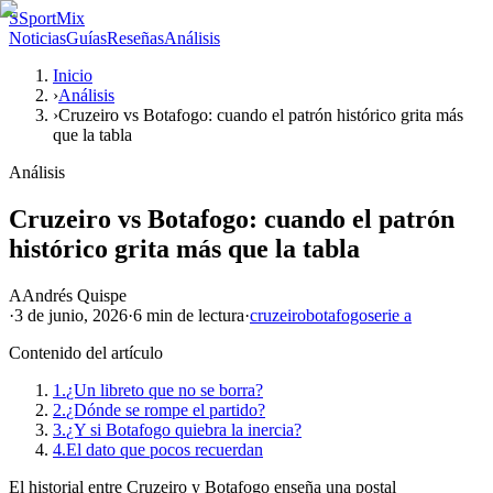
S
SportMix
Noticias
Guías
Reseñas
Análisis
Inicio
›
Análisis
›
Cruzeiro vs Botafogo: cuando el patrón histórico grita más
que la tabla
Análisis
Cruzeiro vs Botafogo: cuando el patrón
histórico grita más que la tabla
A
Andrés Quispe
·
3 de junio, 2026
·
6 min
de lectura
·
cruzeiro
botafogo
serie a
Contenido del artículo
1.
¿Un libreto que no se borra?
2.
¿Dónde se rompe el partido?
3.
¿Y si Botafogo quiebra la inercia?
4.
El dato que pocos recuerdan
El historial entre Cruzeiro y Botafogo enseña una postal