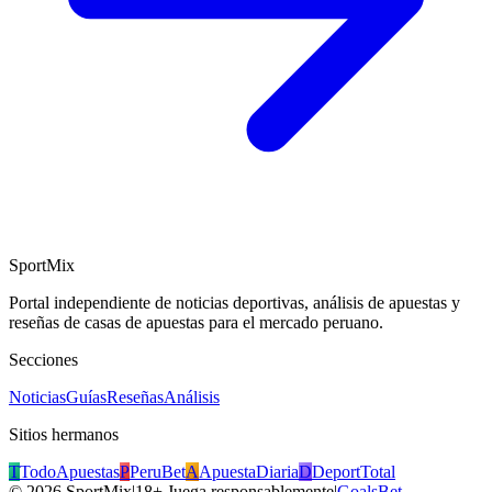
SportMix
Portal independiente de noticias deportivas, análisis de apuestas y
reseñas de casas de apuestas para el mercado peruano.
Secciones
Noticias
Guías
Reseñas
Análisis
Sitios hermanos
T
TodoApuestas
P
PeruBet
A
ApuestaDiaria
D
DeportTotal
©
2026
SportMix
|
18+ Juega responsablemente
|
GoalsBet