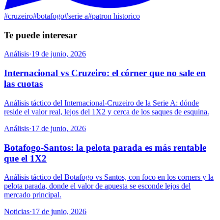
#
cruzeiro
#
botafogo
#
serie a
#
patron historico
Te puede interesar
Análisis
·
19 de junio, 2026
Internacional vs Cruzeiro: el córner que no sale en
las cuotas
Análisis táctico del Internacional-Cruzeiro de la Serie A: dónde
reside el valor real, lejos del 1X2 y cerca de los saques de esquina.
Análisis
·
17 de junio, 2026
Botafogo-Santos: la pelota parada es más rentable
que el 1X2
Análisis táctico del Botafogo vs Santos, con foco en los corners y la
pelota parada, donde el valor de apuesta se esconde lejos del
mercado principal.
Noticias
·
17 de junio, 2026