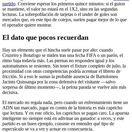
partido
. Conviene esperar los primeros quince minutos: si el guion
se mantiene, el valor no estará en el 1X2, sino en las segundas
lecturas. La sobrepoblación de tarjetas o el under de goles son
mercados que, en este tipo de cotejos, suelen pagar mejor de lo que
el operador quiere mostrar.
El dato que pocos recuerdan
Hay un elemento que el hincha suele pasar por alto: cuando
Cruzeiro y Botafogo se miden tras una fecha FIFA o un parón, el
ritmo baja todavía más. Las piernas no responden igual y los
automatismos se resienten. Sin tener el fixture completo de julio, la
proximidad con otras competencias podría acentuar el libreto de
fricción. Si a eso le sumas la probable ausencia de Bartolomeu
Jacinto Quissanga por la zona defensiva del visitante —salvo
sorpresa de último momento—, la pelota parada se vuelve aún más
decisiva.
El mercado no regala nada, pero cuando un enfrentamiento tiene un
ADN tan marcado, jugar en contra de la historia es más capricho
que lectura. Y en este oficio, los caprichos se pagan caro. La apuesta
inteligente no siempre está en adivinar un ganador: a veces, y este
partido es un buen ejemplo, consiste en entender qué tipo de
espectáculo se va a ver y actuar en consecuencia.