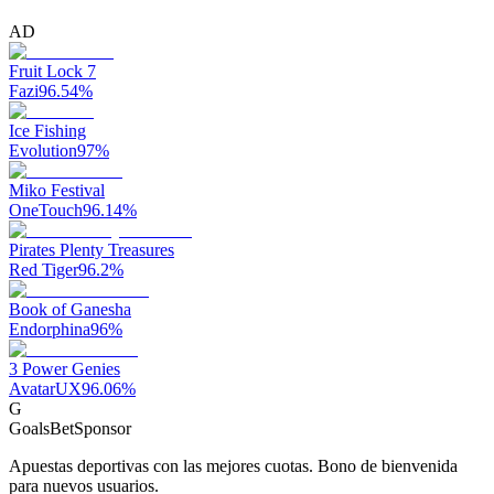
AD
Fruit Lock 7
Fazi
96.54
%
Ice Fishing
Evolution
97
%
Miko Festival
OneTouch
96.14
%
Pirates Plenty Treasures
Red Tiger
96.2
%
Book of Ganesha
Endorphina
96
%
3 Power Genies
AvatarUX
96.06
%
G
GoalsBet
Sponsor
Apuestas deportivas con las mejores cuotas. Bono de bienvenida
para nuevos usuarios.