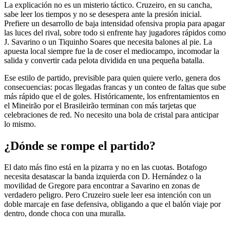
La explicación no es un misterio táctico. Cruzeiro, en su cancha,
sabe leer los tiempos y no se desespera ante la presión inicial.
Prefiere un desarrollo de baja intensidad ofensiva propia para apagar
las luces del rival, sobre todo si enfrente hay jugadores rápidos como
J. Savarino o un Tiquinho Soares que necesita balones al pie. La
apuesta local siempre fue la de coser el mediocampo, incomodar la
salida y convertir cada pelota dividida en una pequeña batalla.
Ese estilo de partido, previsible para quien quiere verlo, genera dos
consecuencias: pocas llegadas francas y un conteo de faltas que sube
más rápido que el de goles. Históricamente, los enfrentamientos en
el Mineirão por el Brasileirão terminan con más tarjetas que
celebraciones de red. No necesito una bola de cristal para anticipar
lo mismo.
¿Dónde se rompe el partido?
El dato más fino está en la pizarra y no en las cuotas. Botafogo
necesita desatascar la banda izquierda con D. Hernández o la
movilidad de Gregore para encontrar a Savarino en zonas de
verdadero peligro. Pero Cruzeiro suele leer esa intención con un
doble marcaje en fase defensiva, obligando a que el balón viaje por
dentro, donde choca con una muralla.