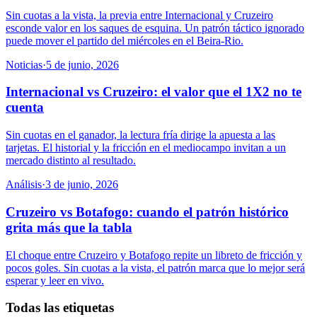
Sin cuotas a la vista, la previa entre Internacional y Cruzeiro
esconde valor en los saques de esquina. Un patrón táctico ignorado
puede mover el partido del miércoles en el Beira-Rio.
Noticias
·
5 de junio, 2026
Internacional vs Cruzeiro: el valor que el 1X2 no te
cuenta
Sin cuotas en el ganador, la lectura fría dirige la apuesta a las
tarjetas. El historial y la fricción en el mediocampo invitan a un
mercado distinto al resultado.
Análisis
·
3 de junio, 2026
Cruzeiro vs Botafogo: cuando el patrón histórico
grita más que la tabla
El choque entre Cruzeiro y Botafogo repite un libreto de fricción y
pocos goles. Sin cuotas a la vista, el patrón marca que lo mejor será
esperar y leer en vivo.
Todas las etiquetas