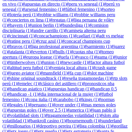
en vivo
(
1
)
#
apuestas en directo
(
1
)
#
peru vs senegal
(
1
)
#
perú vs
senegal
(
1
)
#
arsenal femenino
(
1
)
#
fútbol femenino
(
1
)
#
sorteo
(
1
)
#
lotería perú
(
1
)
#
robbie williams
(
1
)
#
robbie williams peru
(
1
)
#
conciertos en lima
(
1
)
#
regatas
(
1
)
#
liga peruana de vóley
(
1
)
#
bayern
(
1
)
#
union berlin
(
1
)
#
bundesliga
(
1
)
#
comision
disciplinaria
(
1
)
#
andre carrillo
(
1
)
#
camiseta alterna peru
(
1
)
#
cincinnati
(
1
)
#
concachampions
(
1
)
#
cagliari
(
1
)
#
adt vs melgar
(
1
)
#
rating peru
(
1
)
#
cruz azul
(
1
)
#
concacaf champions cup
(
1
)
#
bravos
(
1
)
#
liga profesional argentina
(
1
)
#
sarmiento
(
1
)
#
juarez
(
1
)
#
atalanta
(
1
)
#
everton
(
1
)
#
bulls
(
1
)
#
cuotas nba
(
1
)
#
torneo
apertura
(
1
)
#
europa league
(
1
)
#
uefa
(
1
)
#
vasco
(
1
)
#
gama
(
1
)
#
junior
(
1
)
#
timberwolves
(
1
)
#
union
(
1
)
#
newcastle
(
1
)
#
factor altura futbol
(
1
)
#
altitud peru futbol
(
1
)
#
ventaja local altura
(
1
)
#
crash game
(
1
)
#
juego aviator
(
1
)
#
mansfield
(
1
)
#
fa cup
(
1
)
#
slot machine
(
1
)
#
shine original soundtrack
(
1
)
#
reseña tragamonedas
(
1
)
#
rtp slots
perú
(
1
)
#
emelec
(
1
)
#
clásico del astillero
(
1
)
#
pronosticos nba
(
1
)
#
handicap asiatico
(
1
)
#
apuestas handicap
(
1
)
#
handicap 0.5
(
1
)
#
handicap -1
(
1
)
#
dia internacional de la mujer
(
1
)
#
futbol
femenino
(
1
)
#
copa italia
(
1
)
#
carabobo
(
1
)
#
kings
(
1
)
#
normas
(
1
)
#
legales
(
1
)
#
peruano
(
1
)
#
over under
(
1
)
#
mas menos goles
(
1
)
#
apuestas goles
(
1
)
#
over 2.5
(
1
)
#
america
(
1
)
#
juan pablo ii
(
1
)
#
volatilidad slots
(
1
)
#
tragamonedas volatilidad
(
1
)
#
slots alta
volatilidad
(
1
)
#
bankroll casino
(
1
)
#
bournemouth
(
1
)
#
sunderland
(
1
)
#
millonarios
(
1
)
#
deportivo pereira
(
1
)
#
liga colombia
(
1
)
#
gorillaz
(
1
)
#
jetx juego
(
1
)
#
jetx reseña
(
1
)
#
jetx estrategia
(
1
)
#
santa fe