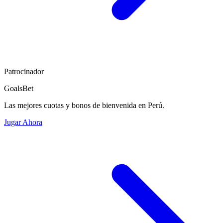
Patrocinador
GoalsBet
Las mejores cuotas y bonos de bienvenida en Perú.
Jugar Ahora