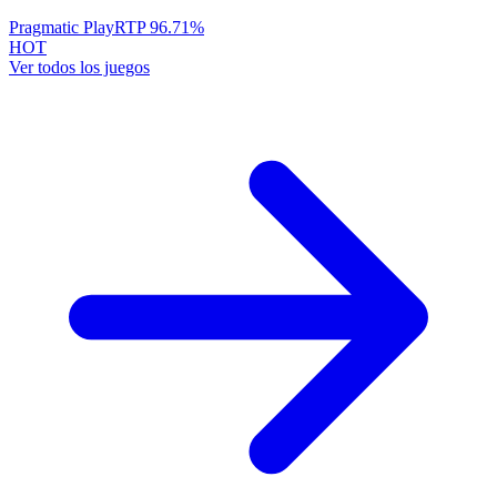
Pragmatic Play
RTP
96.71
%
HOT
Ver todos los juegos