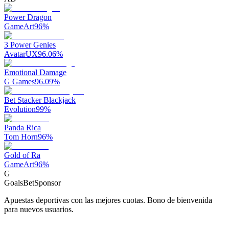
Power Dragon
GameArt
96
%
3 Power Genies
AvatarUX
96.06
%
Emotional Damage
G Games
96.09
%
Bet Stacker Blackjack
Evolution
99
%
Panda Rica
Tom Horn
96
%
Gold of Ra
GameArt
96
%
G
GoalsBet
Sponsor
Apuestas deportivas con las mejores cuotas. Bono de bienvenida
para nuevos usuarios.