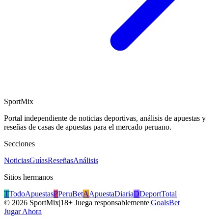
SportMix
Portal independiente de noticias deportivas, análisis de apuestas y
reseñas de casas de apuestas para el mercado peruano.
Secciones
Noticias
Guías
Reseñas
Análisis
Sitios hermanos
T
TodoApuestas
P
PeruBet
A
ApuestaDiaria
D
DeportTotal
©
2026
SportMix
|
18+ Juega responsablemente
|
GoalsBet
Jugar Ahora