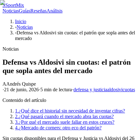
S
SportMix
Noticias
Guías
Reseñas
Análisis
Inicio
›
Noticias
›
Defensa vs Aldosivi sin cuotas: el patrón que sopla antes del
mercado
Noticias
Defensa vs Aldosivi sin cuotas: el patrón
que sopla antes del mercado
A
Andrés Quispe
·
21 de junio, 2026
·
5 min
de lectura
·
defensa y justicia
aldosivi
cuotas
Contenido del artículo
1.
¿Qué dice el historial sin necesidad de inventar cifras?
2.
¿Qué pasará cuando el mercado abra las cuotas?
3.
¿Por qué el mercado suele fallar en estos cruces?
4.
¿Mercado de corners: otro eco del patrón?
Sin cuotas disponibles para el Defensa y Justicia vs Aldosivi del 26