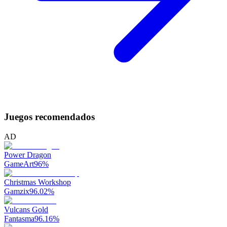
Juegos recomendados
AD
Power Dragon
GameArt
96
%
Christmas Workshop
Gamzix
96.02
%
Vulcans Gold
Fantasma
96.16
%