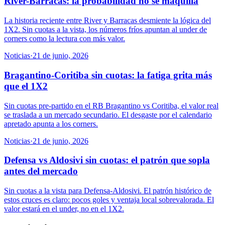
River-Barracas: la probabilidad no se maquilla
La historia reciente entre River y Barracas desmiente la lógica del
1X2. Sin cuotas a la vista, los números fríos apuntan al under de
corners como la lectura con más valor.
Noticias
·
21 de junio, 2026
Bragantino-Coritiba sin cuotas: la fatiga grita más
que el 1X2
Sin cuotas pre-partido en el RB Bragantino vs Coritiba, el valor real
se traslada a un mercado secundario. El desgaste por el calendario
apretado apunta a los corners.
Noticias
·
21 de junio, 2026
Defensa vs Aldosivi sin cuotas: el patrón que sopla
antes del mercado
Sin cuotas a la vista para Defensa-Aldosivi. El patrón histórico de
estos cruces es claro: pocos goles y ventaja local sobrevalorada. El
valor estará en el under, no en el 1X2.