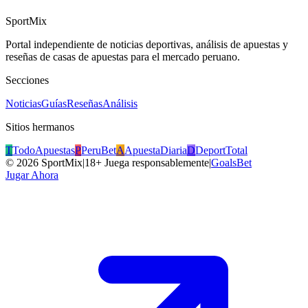
SportMix
Portal independiente de noticias deportivas, análisis de apuestas y
reseñas de casas de apuestas para el mercado peruano.
Secciones
Noticias
Guías
Reseñas
Análisis
Sitios hermanos
T
TodoApuestas
P
PeruBet
A
ApuestaDiaria
D
DeportTotal
©
2026
SportMix
|
18+ Juega responsablemente
|
GoalsBet
Jugar Ahora