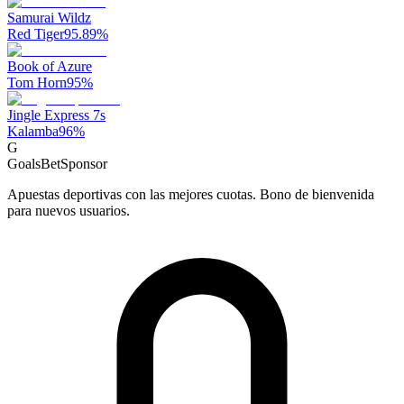
Samurai Wildz
Red Tiger
95.89
%
Book of Azure
Tom Horn
95
%
Jingle Express 7s
Kalamba
96
%
G
GoalsBet
Sponsor
Apuestas deportivas con las mejores cuotas. Bono de bienvenida
para nuevos usuarios.