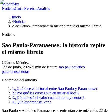
S
SportMix
Noticias
Guías
Reseñas
Análisis
Inicio
›
Noticias
›
Sao Paulo-Paranaense: la historia repite el mismo libreto
Noticias
Sao Paulo-Paranaense: la historia repite
el mismo libreto
C
Carlos Méndez
·
23 de junio, 2026
·
5 min
de lectura
·
sao paulo
atletico
paranaense
cuotas
Contenido del artículo
1.
¿Qué dice el historial entre Sao Paulo y Paranaense?
2.
¿Por qué las cuotas suelen inflar al local?
3.
¿Dónde está el valor cuando no hay cuotas?
4.
¿Qué esperar esta vez?
Sao Paulo y Athletico Paranaense se enfrentan este miércoles 22 de