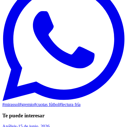
#
mirassol
#
gremio
#
cuotas fútbol
#
lectura fría
Te puede interesar
Análisis
·
15 de junio, 2026