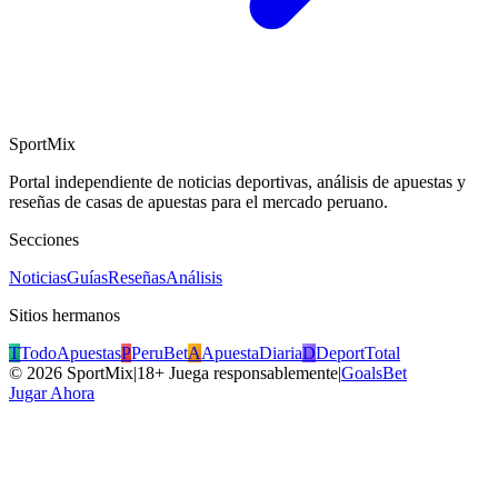
SportMix
Portal independiente de noticias deportivas, análisis de apuestas y
reseñas de casas de apuestas para el mercado peruano.
Secciones
Noticias
Guías
Reseñas
Análisis
Sitios hermanos
T
TodoApuestas
P
PeruBet
A
ApuestaDiaria
D
DeportTotal
©
2026
SportMix
|
18+ Juega responsablemente
|
GoalsBet
Jugar Ahora