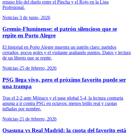
repaso frío del duelo entre el Pincha y el Rojo en la Liga
Profesional.
Noticias
·
3 de junio, 2026
Gremio-Fluminense: el patrón silencioso que se
repite en Porto Alegre
El historial en Porto Alegre muestra un patrón claro: partidos
cerrados, pocos goles y el visitante arañando puntos. Datos y lectura
de un libreto que se repite.
Noticias
·
25 de febrero, 2026
PSG llega vivo, pero el próximo favorito puede ser
una trampa
Tras el 2-2 ante Mónaco y el pase global 5-4, la lectura contraria
apunta a ir contra PSG en octavos: menos brillo real y cuotas
infladas por nombre.
Noticias
·
21 de febrero, 2026
Osasuna vs Real Madrid: la cuota del favorito está