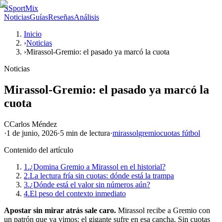
S
SportMix
Noticias
Guías
Reseñas
Análisis
Inicio
›
Noticias
›
Mirassol-Gremio: el pasado ya marcó la cuota
Noticias
Mirassol-Gremio: el pasado ya marcó la
cuota
C
Carlos Méndez
·
1 de junio, 2026
·
5 min
de lectura
·
mirassol
gremio
cuotas fútbol
Contenido del artículo
1.
¿Domina Gremio a Mirassol en el historial?
2.
La lectura fría sin cuotas: dónde está la trampa
3.
¿Dónde está el valor sin números aún?
4.
El peso del contexto inmediato
Apostar sin mirar atrás sale caro.
Mirassol recibe a Gremio con
un patrón que ya vimos: el gigante sufre en esa cancha. Sin cuotas