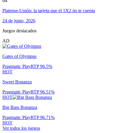
04
Platense-Unión: la tarjeta que el 1X2 no te cuenta
24 de junio, 2026
Juegos destacados
AD
Gates of Olympus
Pragmatic Play
RTP
96.5
%
HOT
Sweet Bonanza
Pragmatic Play
RTP
96.51
%
HOT
Big Bass Bonanza
Pragmatic Play
RTP
96.71
%
HOT
Ver todos los juegos