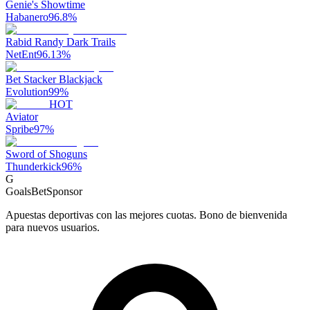
Genie's Showtime
Habanero
96.8
%
Rabid Randy Dark Trails
NetEnt
96.13
%
Bet Stacker Blackjack
Evolution
99
%
HOT
Aviator
Spribe
97
%
Sword of Shoguns
Thunderkick
96
%
G
GoalsBet
Sponsor
Apuestas deportivas con las mejores cuotas. Bono de bienvenida
para nuevos usuarios.