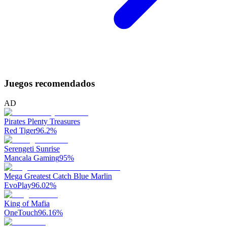
Juegos recomendados
AD
Pirates Plenty Treasures
Red Tiger
96.2
%
Serengeti Sunrise
Mancala Gaming
95
%
Mega Greatest Catch Blue Marlin
EvoPlay
96.02
%
King of Mafia
OneTouch
96.16
%