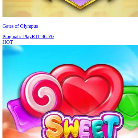
Gates of Olympus
Pragmatic Play
RTP
96.5
%
HOT