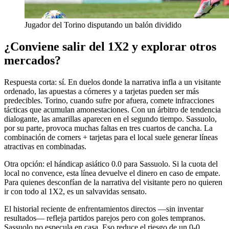
Jugador del Torino disputando un balón dividido
¿Conviene salir del 1X2 y explorar otros
mercados?
Respuesta corta: sí. En duelos donde la narrativa infla a un visitante
ordenado, las apuestas a córneres y a tarjetas pueden ser más
predecibles. Torino, cuando sufre por afuera, comete infracciones
tácticas que acumulan amonestaciones. Con un árbitro de tendencia
dialogante, las amarillas aparecen en el segundo tiempo. Sassuolo,
por su parte, provoca muchas faltas en tres cuartos de cancha. La
combinación de corners + tarjetas para el local suele generar líneas
atractivas en combinadas.
Otra opción: el hándicap asiático 0.0 para Sassuolo. Si la cuota del
local no convence, esta línea devuelve el dinero en caso de empate.
Para quienes desconfían de la narrativa del visitante pero no quieren
ir con todo al 1X2, es un salvavidas sensato.
El historial reciente de enfrentamientos directos —sin inventar
resultados— refleja partidos parejos pero con goles tempranos.
Sassuolo no especula en casa. Eso reduce el riesgo de un 0-0