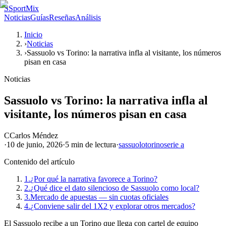
S
SportMix
Noticias
Guías
Reseñas
Análisis
Inicio
›
Noticias
›
Sassuolo vs Torino: la narrativa infla al visitante, los números
pisan en casa
Noticias
Sassuolo vs Torino: la narrativa infla al
visitante, los números pisan en casa
C
Carlos Méndez
·
10 de junio, 2026
·
5 min
de lectura
·
sassuolo
torino
serie a
Contenido del artículo
1.
¿Por qué la narrativa favorece a Torino?
2.
¿Qué dice el dato silencioso de Sassuolo como local?
3.
Mercado de apuestas — sin cuotas oficiales
4.
¿Conviene salir del 1X2 y explorar otros mercados?
El Sassuolo recibe a un Torino que llega con cartel de equipo