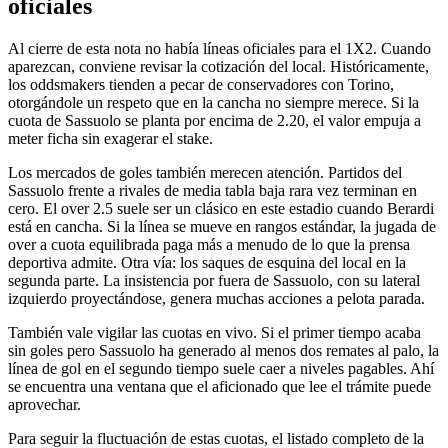
oficiales
Al cierre de esta nota no había líneas oficiales para el 1X2. Cuando
aparezcan, conviene revisar la cotización del local. Históricamente,
los oddsmakers tienden a pecar de conservadores con Torino,
otorgándole un respeto que en la cancha no siempre merece. Si la
cuota de Sassuolo se planta por encima de 2.20, el valor empuja a
meter ficha sin exagerar el stake.
Los mercados de goles también merecen atención. Partidos del
Sassuolo frente a rivales de media tabla baja rara vez terminan en
cero. El over 2.5 suele ser un clásico en este estadio cuando Berardi
está en cancha. Si la línea se mueve en rangos estándar, la jugada de
over a cuota equilibrada paga más a menudo de lo que la prensa
deportiva admite. Otra vía: los saques de esquina del local en la
segunda parte. La insistencia por fuera de Sassuolo, con su lateral
izquierdo proyectándose, genera muchas acciones a pelota parada.
También vale vigilar las cuotas en vivo. Si el primer tiempo acaba
sin goles pero Sassuolo ha generado al menos dos remates al palo, la
línea de gol en el segundo tiempo suele caer a niveles pagables. Ahí
se encuentra una ventana que el aficionado que lee el trámite puede
aprovechar.
Para seguir la fluctuación de estas cuotas, el listado completo de la