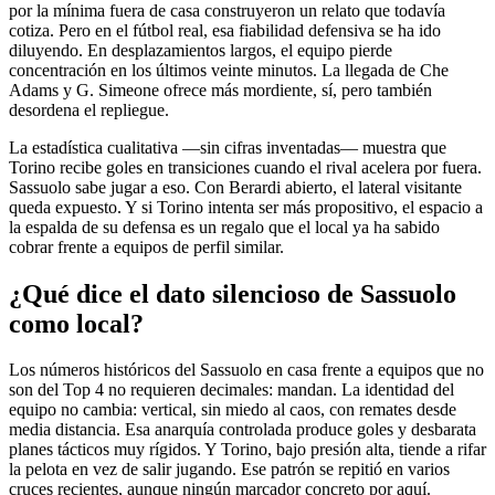
por la mínima fuera de casa construyeron un relato que todavía
cotiza. Pero en el fútbol real, esa fiabilidad defensiva se ha ido
diluyendo. En desplazamientos largos, el equipo pierde
concentración en los últimos veinte minutos. La llegada de Che
Adams y G. Simeone ofrece más mordiente, sí, pero también
desordena el repliegue.
La estadística cualitativa —sin cifras inventadas— muestra que
Torino recibe goles en transiciones cuando el rival acelera por fuera.
Sassuolo sabe jugar a eso. Con Berardi abierto, el lateral visitante
queda expuesto. Y si Torino intenta ser más propositivo, el espacio a
la espalda de su defensa es un regalo que el local ya ha sabido
cobrar frente a equipos de perfil similar.
¿Qué dice el dato silencioso de Sassuolo
como local?
Los números históricos del Sassuolo en casa frente a equipos que no
son del Top 4 no requieren decimales: mandan. La identidad del
equipo no cambia: vertical, sin miedo al caos, con remates desde
media distancia. Esa anarquía controlada produce goles y desbarata
planes tácticos muy rígidos. Y Torino, bajo presión alta, tiende a rifar
la pelota en vez de salir jugando. Ese patrón se repitió en varios
cruces recientes, aunque ningún marcador concreto por aquí.