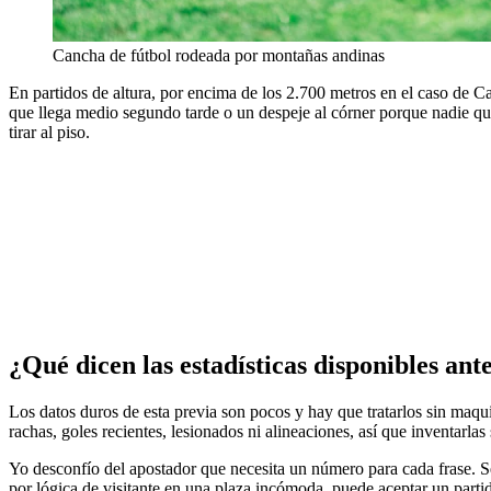
Cancha de fútbol rodeada por montañas andinas
En partidos de altura, por encima de los 2.700 metros en el caso de 
que llega medio segundo tarde o un despeje al córner porque nadie q
tirar al piso.
¿Qué dicen las estadísticas disponibles ant
Los datos duros de esta previa son pocos y hay que tratarlos sin maquil
rachas, goles recientes, lesionados ni alineaciones, así que inventarl
Yo desconfío del apostador que necesita un número para cada frase. S
por lógica de visitante en una plaza incómoda, puede aceptar un partid