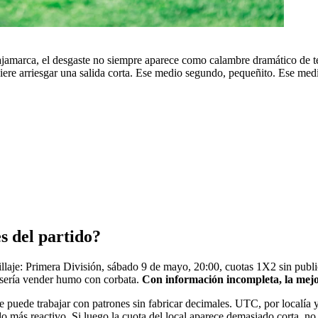
Cajamarca, el desgaste no siempre aparece como calambre dramático de t
uiere arriesgar una salida corta. Ese medio segundo, pequeñito. Ese 
es del partido?
laje: Primera División, sábado 9 de mayo, 20:00, cuotas 1X2 sin publicaci
as sería vender humo con corbata.
Con información incompleta, la mejor
e puede trabajar con patrones sin fabricar decimales. UTC, por localía
o más reactivo. Si luego la cuota del local aparece demasiado corta, no