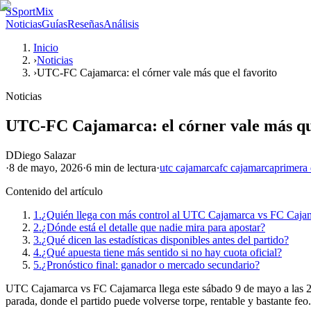
S
SportMix
Noticias
Guías
Reseñas
Análisis
Inicio
›
Noticias
›
UTC-FC Cajamarca: el córner vale más que el favorito
Noticias
UTC-FC Cajamarca: el córner vale más que
D
Diego Salazar
·
8 de mayo, 2026
·
6 min
de lectura
·
utc cajamarca
fc cajamarca
primera 
Contenido del artículo
1.
¿Quién llega con más control al UTC Cajamarca vs FC Caja
2.
¿Dónde está el detalle que nadie mira para apostar?
3.
¿Qué dicen las estadísticas disponibles antes del partido?
4.
¿Qué apuesta tiene más sentido si no hay cuota oficial?
5.
¿Pronóstico final: ganador o mercado secundario?
UTC Cajamarca vs FC Cajamarca llega este sábado 9 de mayo a las 20:0
parada, donde el partido puede volverse torpe, rentable y bastante feo