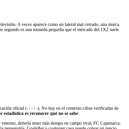
elevisión. A veces aparece como un lateral mal cerrado, una marca
medio segundo es una moneda pequeña que el mercado del 1X2 suele
ón oficial (- / - / -). No hay en el contexto cifras verificadas de
 estadística es reconocer qué no se sabe
.
 y entorno, debería tener más tiempo en campo rival; FC Cajamarca,
 la perseguiría. GoalsBet o cualquier casa puede colgar un precio