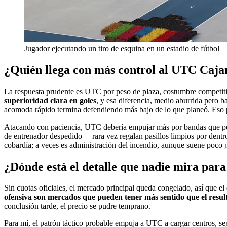
Jugador ejecutando un tiro de esquina en un estadio de fútbol
¿Quién llega con más control al UTC Caj
La respuesta prudente es UTC por peso de plaza, costumbre competiti
superioridad clara en goles
, y esa diferencia, medio aburrida pero b
acomoda rápido termina defendiendo más bajo de lo que planeó. Eso 
Atacando con paciencia, UTC debería empujar más por bandas que por e
de entrenador despedido— rara vez regalan pasillos limpios por dentro
cobardía; a veces es administración del incendio, aunque suene poco
¿Dónde está el detalle que nadie mira para
Sin cuotas oficiales, el mercado principal queda congelado, así que el
ofensiva son mercados que pueden tener más sentido que el result
conclusión tarde, el precio se pudre temprano.
Para mí, el patrón táctico probable empuja a UTC a cargar centros, s