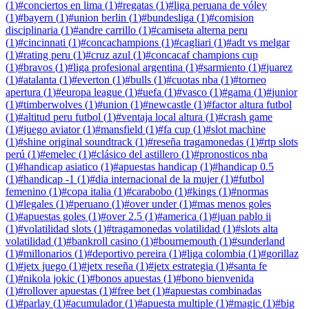
(
1
)
#
conciertos en lima
(
1
)
#
regatas
(
1
)
#
liga peruana de vóley
(
1
)
#
bayern
(
1
)
#
union berlin
(
1
)
#
bundesliga
(
1
)
#
comision
disciplinaria
(
1
)
#
andre carrillo
(
1
)
#
camiseta alterna peru
(
1
)
#
cincinnati
(
1
)
#
concachampions
(
1
)
#
cagliari
(
1
)
#
adt vs melgar
(
1
)
#
rating peru
(
1
)
#
cruz azul
(
1
)
#
concacaf champions cup
(
1
)
#
bravos
(
1
)
#
liga profesional argentina
(
1
)
#
sarmiento
(
1
)
#
juarez
(
1
)
#
atalanta
(
1
)
#
everton
(
1
)
#
bulls
(
1
)
#
cuotas nba
(
1
)
#
torneo
apertura
(
1
)
#
europa league
(
1
)
#
uefa
(
1
)
#
vasco
(
1
)
#
gama
(
1
)
#
junior
(
1
)
#
timberwolves
(
1
)
#
union
(
1
)
#
newcastle
(
1
)
#
factor altura futbol
(
1
)
#
altitud peru futbol
(
1
)
#
ventaja local altura
(
1
)
#
crash game
(
1
)
#
juego aviator
(
1
)
#
mansfield
(
1
)
#
fa cup
(
1
)
#
slot machine
(
1
)
#
shine original soundtrack
(
1
)
#
reseña tragamonedas
(
1
)
#
rtp slots
perú
(
1
)
#
emelec
(
1
)
#
clásico del astillero
(
1
)
#
pronosticos nba
(
1
)
#
handicap asiatico
(
1
)
#
apuestas handicap
(
1
)
#
handicap 0.5
(
1
)
#
handicap -1
(
1
)
#
dia internacional de la mujer
(
1
)
#
futbol
femenino
(
1
)
#
copa italia
(
1
)
#
carabobo
(
1
)
#
kings
(
1
)
#
normas
(
1
)
#
legales
(
1
)
#
peruano
(
1
)
#
over under
(
1
)
#
mas menos goles
(
1
)
#
apuestas goles
(
1
)
#
over 2.5
(
1
)
#
america
(
1
)
#
juan pablo ii
(
1
)
#
volatilidad slots
(
1
)
#
tragamonedas volatilidad
(
1
)
#
slots alta
volatilidad
(
1
)
#
bankroll casino
(
1
)
#
bournemouth
(
1
)
#
sunderland
(
1
)
#
millonarios
(
1
)
#
deportivo pereira
(
1
)
#
liga colombia
(
1
)
#
gorillaz
(
1
)
#
jetx juego
(
1
)
#
jetx reseña
(
1
)
#
jetx estrategia
(
1
)
#
santa fe
(
1
)
#
nikola jokic
(
1
)
#
bonos apuestas
(
1
)
#
bono bienvenida
(
1
)
#
rollover apuestas
(
1
)
#
free bet
(
1
)
#
apuestas combinadas
(
1
)
#
parlay
(
1
)
#
acumulador
(
1
)
#
apuesta multiple
(
1
)
#
magic
(
1
)
#
big