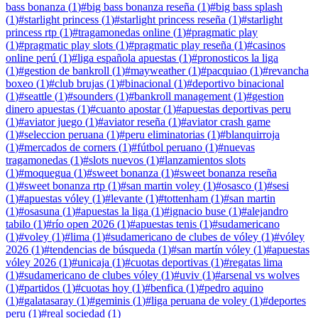
bass bonanza
(
1
)
#
big bass bonanza reseña
(
1
)
#
big bass splash
(
1
)
#
starlight princess
(
1
)
#
starlight princess reseña
(
1
)
#
starlight
princess rtp
(
1
)
#
tragamonedas online
(
1
)
#
pragmatic play
(
1
)
#
pragmatic play slots
(
1
)
#
pragmatic play reseña
(
1
)
#
casinos
online perú
(
1
)
#
liga española apuestas
(
1
)
#
pronosticos la liga
(
1
)
#
gestion de bankroll
(
1
)
#
mayweather
(
1
)
#
pacquiao
(
1
)
#
revancha
boxeo
(
1
)
#
club brujas
(
1
)
#
binacional
(
1
)
#
deportivo binacional
(
1
)
#
seattle
(
1
)
#
sounders
(
1
)
#
bankroll management
(
1
)
#
gestion
dinero apuestas
(
1
)
#
cuanto apostar
(
1
)
#
apuestas deportivas peru
(
1
)
#
aviator juego
(
1
)
#
aviator reseña
(
1
)
#
aviator crash game
(
1
)
#
seleccion peruana
(
1
)
#
peru eliminatorias
(
1
)
#
blanquirroja
(
1
)
#
mercados de corners
(
1
)
#
fútbol peruano
(
1
)
#
nuevas
tragamonedas
(
1
)
#
slots nuevos
(
1
)
#
lanzamientos slots
(
1
)
#
moquegua
(
1
)
#
sweet bonanza
(
1
)
#
sweet bonanza reseña
(
1
)
#
sweet bonanza rtp
(
1
)
#
san martin voley
(
1
)
#
osasco
(
1
)
#
sesi
(
1
)
#
apuestas vóley
(
1
)
#
levante
(
1
)
#
tottenham
(
1
)
#
san martin
(
1
)
#
osasuna
(
1
)
#
apuestas la liga
(
1
)
#
ignacio buse
(
1
)
#
alejandro
tabilo
(
1
)
#
río open 2026
(
1
)
#
apuestas tenis
(
1
)
#
sudamericano
(
1
)
#
voley
(
1
)
#
lima
(
1
)
#
sudamericano de clubes de vóley
(
1
)
#
vóley
2026
(
1
)
#
tendencias de búsqueda
(
1
)
#
san martín vóley
(
1
)
#
apuestas
vóley 2026
(
1
)
#
unicaja
(
1
)
#
cuotas deportivas
(
1
)
#
regatas lima
(
1
)
#
sudamericano de clubes vóley
(
1
)
#
uviv
(
1
)
#
arsenal vs wolves
(
1
)
#
partidos
(
1
)
#
cuotas hoy
(
1
)
#
benfica
(
1
)
#
pedro aquino
(
1
)
#
galatasaray
(
1
)
#
geminis
(
1
)
#
liga peruana de voley
(
1
)
#
deportes
peru
(
1
)
#
real sociedad
(
1
)