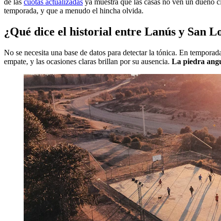
de las
cuotas actualizadas
ya muestra que las casas no ven un dueño cla
temporada, y que a menudo el hincha olvida.
¿Qué dice el historial entre Lanús y San 
No se necesita una base de datos para detectar la tónica. En temporadas
empate, y las ocasiones claras brillan por su ausencia.
La piedra angul