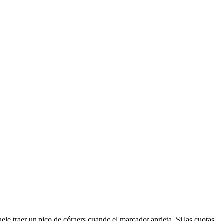
le traer un pico de córners cuando el marcador aprieta. Si las cuotas