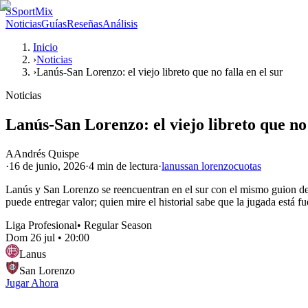
S
SportMix
Noticias
Guías
Reseñas
Análisis
Inicio
›
Noticias
›
Lanús-San Lorenzo: el viejo libreto que no falla en el sur
Noticias
Lanús-San Lorenzo: el viejo libreto que no 
A
Andrés Quispe
·
16 de junio, 2026
·
4 min
de lectura
·
lanus
san lorenzo
cuotas
Lanús y San Lorenzo se reencuentran en el sur con el mismo guion de si
puede entregar valor; quien mire el historial sabe que la jugada está f
Liga Profesional
•
Regular Season
Dom 26 jul
•
20:00
Lanus
San Lorenzo
Jugar Ahora