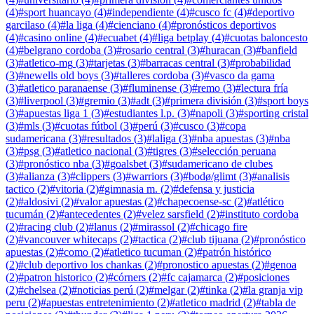
(
4
)
#
sport huancayo
(
4
)
#
independiente
(
4
)
#
cusco fc
(
4
)
#
deportivo
garcilaso
(
4
)
#
la liga
(
4
)
#
cienciano
(
4
)
#
pronósticos deportivos
(
4
)
#
casino online
(
4
)
#
ecuabet
(
4
)
#
liga betplay
(
4
)
#
cuotas baloncesto
(
4
)
#
belgrano cordoba
(
3
)
#
rosario central
(
3
)
#
huracan
(
3
)
#
banfield
(
3
)
#
atletico-mg
(
3
)
#
tarjetas
(
3
)
#
barracas central
(
3
)
#
probabilidad
(
3
)
#
newells old boys
(
3
)
#
talleres cordoba
(
3
)
#
vasco da gama
(
3
)
#
atletico paranaense
(
3
)
#
fluminense
(
3
)
#
remo
(
3
)
#
lectura fría
(
3
)
#
liverpool
(
3
)
#
gremio
(
3
)
#
adt
(
3
)
#
primera división
(
3
)
#
sport boys
(
3
)
#
apuestas liga 1
(
3
)
#
estudiantes l.p.
(
3
)
#
napoli
(
3
)
#
sporting cristal
(
3
)
#
mls
(
3
)
#
cuotas fútbol
(
3
)
#
perú
(
3
)
#
cusco
(
3
)
#
copa
sudamericana
(
3
)
#
resultados
(
3
)
#
laliga
(
3
)
#
nba apuestas
(
3
)
#
nba
(
3
)
#
psg
(
3
)
#
atletico nacional
(
3
)
#
tigres
(
3
)
#
selección peruana
(
3
)
#
pronóstico nba
(
3
)
#
goalsbet
(
3
)
#
sudamericano de clubes
(
3
)
#
alianza
(
3
)
#
clippers
(
3
)
#
warriors
(
3
)
#
bodø/glimt
(
3
)
#
analisis
tactico
(
2
)
#
vitoria
(
2
)
#
gimnasia m.
(
2
)
#
defensa y justicia
(
2
)
#
aldosivi
(
2
)
#
valor apuestas
(
2
)
#
chapecoense-sc
(
2
)
#
atlético
tucumán
(
2
)
#
antecedentes
(
2
)
#
velez sarsfield
(
2
)
#
instituto cordoba
(
2
)
#
racing club
(
2
)
#
lanus
(
2
)
#
mirassol
(
2
)
#
chicago fire
(
2
)
#
vancouver whitecaps
(
2
)
#
tactica
(
2
)
#
club tijuana
(
2
)
#
pronóstico
apuestas
(
2
)
#
como
(
2
)
#
atletico tucuman
(
2
)
#
patrón histórico
(
2
)
#
club deportivo los chankas
(
2
)
#
pronostico apuestas
(
2
)
#
genoa
(
2
)
#
patron historico
(
2
)
#
córners
(
2
)
#
fc cajamarca
(
2
)
#
posiciones
(
2
)
#
chelsea
(
2
)
#
noticias perú
(
2
)
#
melgar
(
2
)
#
tinka
(
2
)
#
la granja vip
peru
(
2
)
#
apuestas entretenimiento
(
2
)
#
atletico madrid
(
2
)
#
tabla de