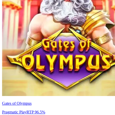
Gates of Olympus
Pragmatic Play
RTP
96.5
%