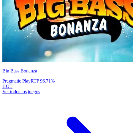
Big Bass Bonanza
Pragmatic Play
RTP
96.71
%
HOT
Ver todos los juegos