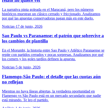
relato no quiere ver
La narrativa pinta goleada en el Maracaná, pero los números
históricos muestran un clásico cerrado y friccionado. Analizamos
por qué las apuestas conservadoras pagan más en este duelo.
Noticias
·
17 de junio, 2026
Sao Paulo vs Paranaense: el patrón que sobrevive a
los cambios de plantilla
En el Morumbi, la historia entre Sao Paulo y Atlético Paranaense se
repite con partidos cerrados y pocas sorpresas. Analizamos por qué
los corners y los goles tardíos definen la apuesta.
Noticias
·
5 de junio, 2026
Flamengo-São Paulo: el detalle que las cuotas aún
no reflejan
Mientras no haya líneas abiertas, la verdadera oportunidad en
Flamengo vs São Paulo está en un mercado secundario que nadie
está mirando. Te leo el partido.