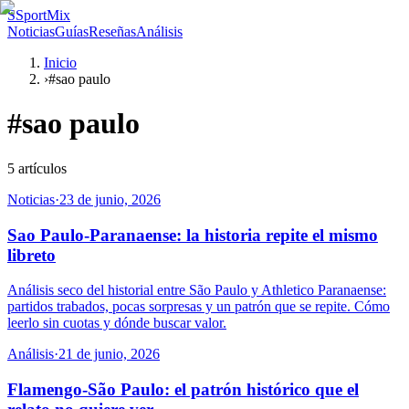
S
SportMix
Noticias
Guías
Reseñas
Análisis
Inicio
›
#sao paulo
#
sao paulo
5
artículos
Noticias
·
23 de junio, 2026
Sao Paulo-Paranaense: la historia repite el mismo
libreto
Análisis seco del historial entre São Paulo y Athletico Paranaense:
partidos trabados, pocas sorpresas y un patrón que se repite. Cómo
leerlo sin cuotas y dónde buscar valor.
Análisis
·
21 de junio, 2026
Flamengo-São Paulo: el patrón histórico que el