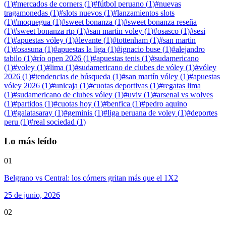
(
1
)
#
mercados de corners
(
1
)
#
fútbol peruano
(
1
)
#
nuevas
tragamonedas
(
1
)
#
slots nuevos
(
1
)
#
lanzamientos slots
(
1
)
#
moquegua
(
1
)
#
sweet bonanza
(
1
)
#
sweet bonanza reseña
(
1
)
#
sweet bonanza rtp
(
1
)
#
san martin voley
(
1
)
#
osasco
(
1
)
#
sesi
(
1
)
#
apuestas vóley
(
1
)
#
levante
(
1
)
#
tottenham
(
1
)
#
san martin
(
1
)
#
osasuna
(
1
)
#
apuestas la liga
(
1
)
#
ignacio buse
(
1
)
#
alejandro
tabilo
(
1
)
#
río open 2026
(
1
)
#
apuestas tenis
(
1
)
#
sudamericano
(
1
)
#
voley
(
1
)
#
lima
(
1
)
#
sudamericano de clubes de vóley
(
1
)
#
vóley
2026
(
1
)
#
tendencias de búsqueda
(
1
)
#
san martín vóley
(
1
)
#
apuestas
vóley 2026
(
1
)
#
unicaja
(
1
)
#
cuotas deportivas
(
1
)
#
regatas lima
(
1
)
#
sudamericano de clubes vóley
(
1
)
#
uviv
(
1
)
#
arsenal vs wolves
(
1
)
#
partidos
(
1
)
#
cuotas hoy
(
1
)
#
benfica
(
1
)
#
pedro aquino
(
1
)
#
galatasaray
(
1
)
#
geminis
(
1
)
#
liga peruana de voley
(
1
)
#
deportes
peru
(
1
)
#
real sociedad
(
1
)
Lo más leído
01
Belgrano vs Central: los córners gritan más que el 1X2
25 de junio, 2026
02