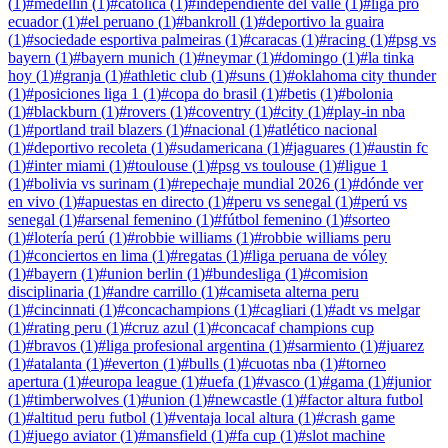
(
1
)
#
medellin
(
1
)
#
catolica
(
1
)
#
independiente del valle
(
1
)
#
liga pro
ecuador
(
1
)
#
el peruano
(
1
)
#
bankroll
(
1
)
#
deportivo la guaira
(
1
)
#
sociedade esportiva palmeiras
(
1
)
#
caracas
(
1
)
#
racing
(
1
)
#
psg vs
bayern
(
1
)
#
bayern munich
(
1
)
#
neymar
(
1
)
#
domingo
(
1
)
#
la tinka
hoy
(
1
)
#
granja
(
1
)
#
athletic club
(
1
)
#
suns
(
1
)
#
oklahoma city thunder
(
1
)
#
posiciones liga 1
(
1
)
#
copa do brasil
(
1
)
#
betis
(
1
)
#
bolonia
(
1
)
#
blackburn
(
1
)
#
rovers
(
1
)
#
coventry
(
1
)
#
city
(
1
)
#
play-in nba
(
1
)
#
portland trail blazers
(
1
)
#
nacional
(
1
)
#
atlético nacional
(
1
)
#
deportivo recoleta
(
1
)
#
sudamericana
(
1
)
#
jaguares
(
1
)
#
austin fc
(
1
)
#
inter miami
(
1
)
#
toulouse
(
1
)
#
psg vs toulouse
(
1
)
#
ligue 1
(
1
)
#
bolivia vs surinam
(
1
)
#
repechaje mundial 2026
(
1
)
#
dónde ver
en vivo
(
1
)
#
apuestas en directo
(
1
)
#
peru vs senegal
(
1
)
#
perú vs
senegal
(
1
)
#
arsenal femenino
(
1
)
#
fútbol femenino
(
1
)
#
sorteo
(
1
)
#
lotería perú
(
1
)
#
robbie williams
(
1
)
#
robbie williams peru
(
1
)
#
conciertos en lima
(
1
)
#
regatas
(
1
)
#
liga peruana de vóley
(
1
)
#
bayern
(
1
)
#
union berlin
(
1
)
#
bundesliga
(
1
)
#
comision
disciplinaria
(
1
)
#
andre carrillo
(
1
)
#
camiseta alterna peru
(
1
)
#
cincinnati
(
1
)
#
concachampions
(
1
)
#
cagliari
(
1
)
#
adt vs melgar
(
1
)
#
rating peru
(
1
)
#
cruz azul
(
1
)
#
concacaf champions cup
(
1
)
#
bravos
(
1
)
#
liga profesional argentina
(
1
)
#
sarmiento
(
1
)
#
juarez
(
1
)
#
atalanta
(
1
)
#
everton
(
1
)
#
bulls
(
1
)
#
cuotas nba
(
1
)
#
torneo
apertura
(
1
)
#
europa league
(
1
)
#
uefa
(
1
)
#
vasco
(
1
)
#
gama
(
1
)
#
junior
(
1
)
#
timberwolves
(
1
)
#
union
(
1
)
#
newcastle
(
1
)
#
factor altura futbol
(
1
)
#
altitud peru futbol
(
1
)
#
ventaja local altura
(
1
)
#
crash game
(
1
)
#
juego aviator
(
1
)
#
mansfield
(
1
)
#
fa cup
(
1
)
#
slot machine