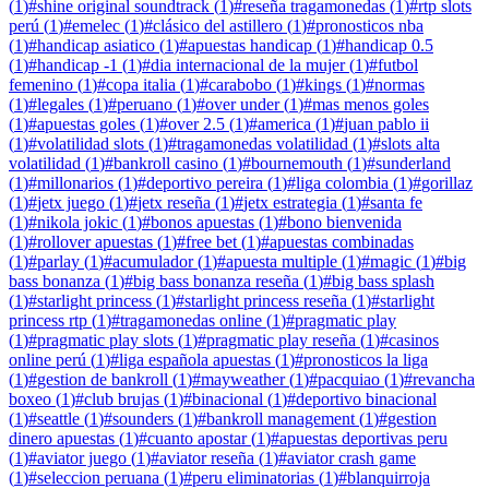
(
1
)
#
shine original soundtrack
(
1
)
#
reseña tragamonedas
(
1
)
#
rtp slots
perú
(
1
)
#
emelec
(
1
)
#
clásico del astillero
(
1
)
#
pronosticos nba
(
1
)
#
handicap asiatico
(
1
)
#
apuestas handicap
(
1
)
#
handicap 0.5
(
1
)
#
handicap -1
(
1
)
#
dia internacional de la mujer
(
1
)
#
futbol
femenino
(
1
)
#
copa italia
(
1
)
#
carabobo
(
1
)
#
kings
(
1
)
#
normas
(
1
)
#
legales
(
1
)
#
peruano
(
1
)
#
over under
(
1
)
#
mas menos goles
(
1
)
#
apuestas goles
(
1
)
#
over 2.5
(
1
)
#
america
(
1
)
#
juan pablo ii
(
1
)
#
volatilidad slots
(
1
)
#
tragamonedas volatilidad
(
1
)
#
slots alta
volatilidad
(
1
)
#
bankroll casino
(
1
)
#
bournemouth
(
1
)
#
sunderland
(
1
)
#
millonarios
(
1
)
#
deportivo pereira
(
1
)
#
liga colombia
(
1
)
#
gorillaz
(
1
)
#
jetx juego
(
1
)
#
jetx reseña
(
1
)
#
jetx estrategia
(
1
)
#
santa fe
(
1
)
#
nikola jokic
(
1
)
#
bonos apuestas
(
1
)
#
bono bienvenida
(
1
)
#
rollover apuestas
(
1
)
#
free bet
(
1
)
#
apuestas combinadas
(
1
)
#
parlay
(
1
)
#
acumulador
(
1
)
#
apuesta multiple
(
1
)
#
magic
(
1
)
#
big
bass bonanza
(
1
)
#
big bass bonanza reseña
(
1
)
#
big bass splash
(
1
)
#
starlight princess
(
1
)
#
starlight princess reseña
(
1
)
#
starlight
princess rtp
(
1
)
#
tragamonedas online
(
1
)
#
pragmatic play
(
1
)
#
pragmatic play slots
(
1
)
#
pragmatic play reseña
(
1
)
#
casinos
online perú
(
1
)
#
liga española apuestas
(
1
)
#
pronosticos la liga
(
1
)
#
gestion de bankroll
(
1
)
#
mayweather
(
1
)
#
pacquiao
(
1
)
#
revancha
boxeo
(
1
)
#
club brujas
(
1
)
#
binacional
(
1
)
#
deportivo binacional
(
1
)
#
seattle
(
1
)
#
sounders
(
1
)
#
bankroll management
(
1
)
#
gestion
dinero apuestas
(
1
)
#
cuanto apostar
(
1
)
#
apuestas deportivas peru
(
1
)
#
aviator juego
(
1
)
#
aviator reseña
(
1
)
#
aviator crash game
(
1
)
#
seleccion peruana
(
1
)
#
peru eliminatorias
(
1
)
#
blanquirroja