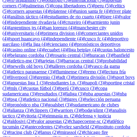
(
5
)
#
rb bragantino
(
5
)
#
botafogo
(
5
)
#
internacional
(
5
)
#
apuestas
corners
(
5
)
#
palmeiras
(
5
)
#
copa libertadores
(
5
)
#
peru
(
5
)
#
celtics
(
5
)
#
corners apuestas
(
4
)
#
platense
(
4
)
#
union santa fe
(
4
)
#
river plate
(
4
)
#
análisis táctico
(
4
)
#
estudiantes de rio cuarto
(
4
)
#
tigre
(
4
)
#
valor
(
4
)
#
independiente rivadavia
(
4
)
#
cruzeiro
(
4
)
#
sarmiento junin
(
4
)
#
argentinos jrs
(
4
)
#
san lorenzo
(
4
)
#
manchester city
(
4
)
#
universitario
(
4
)
#
primera division
(
4
)
#
comerciantes unidos
(
4
)
#
sport huancayo
(
4
)
#
independiente
(
4
)
#
cusco fc
(
4
)
#
deportivo
garcilaso
(
4
)
#
la liga
(
4
)
#
cienciano
(
4
)
#
pronósticos deportivos
(
4
)
#
casino online
(
4
)
#
ecuabet
(
4
)
#
liga betplay
(
4
)
#
cuotas baloncesto
(
4
)
#
belgrano cordoba
(
3
)
#
rosario central
(
3
)
#
huracan
(
3
)
#
banfield
(
3
)
#
atletico-mg
(
3
)
#
tarjetas
(
3
)
#
barracas central
(
3
)
#
probabilidad
(
3
)
#
newells old boys
(
3
)
#
talleres cordoba
(
3
)
#
vasco da gama
(
3
)
#
atletico paranaense
(
3
)
#
fluminense
(
3
)
#
remo
(
3
)
#
lectura fría
(
3
)
#
liverpool
(
3
)
#
gremio
(
3
)
#
adt
(
3
)
#
primera división
(
3
)
#
sport boys
(
3
)
#
apuestas liga 1
(
3
)
#
estudiantes l.p.
(
3
)
#
napoli
(
3
)
#
sporting cristal
(
3
)
#
mls
(
3
)
#
cuotas fútbol
(
3
)
#
perú
(
3
)
#
cusco
(
3
)
#
copa
sudamericana
(
3
)
#
resultados
(
3
)
#
laliga
(
3
)
#
nba apuestas
(
3
)
#
nba
(
3
)
#
psg
(
3
)
#
atletico nacional
(
3
)
#
tigres
(
3
)
#
selección peruana
(
3
)
#
pronóstico nba
(
3
)
#
goalsbet
(
3
)
#
sudamericano de clubes
(
3
)
#
alianza
(
3
)
#
clippers
(
3
)
#
warriors
(
3
)
#
bodø/glimt
(
3
)
#
analisis
tactico
(
2
)
#
vitoria
(
2
)
#
gimnasia m.
(
2
)
#
defensa y justicia
(
2
)
#
aldosivi
(
2
)
#
valor apuestas
(
2
)
#
chapecoense-sc
(
2
)
#
atlético
tucumán
(
2
)
#
antecedentes
(
2
)
#
velez sarsfield
(
2
)
#
instituto cordoba
(
2
)
#
racing club
(
2
)
#
lanus
(
2
)
#
mirassol
(
2
)
#
chicago fire