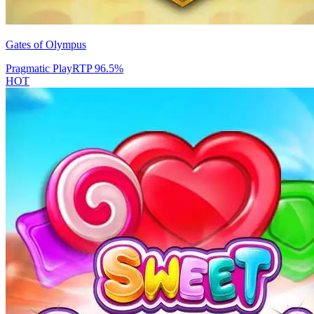
Gates of Olympus
Pragmatic Play
RTP
96.5
%
HOT