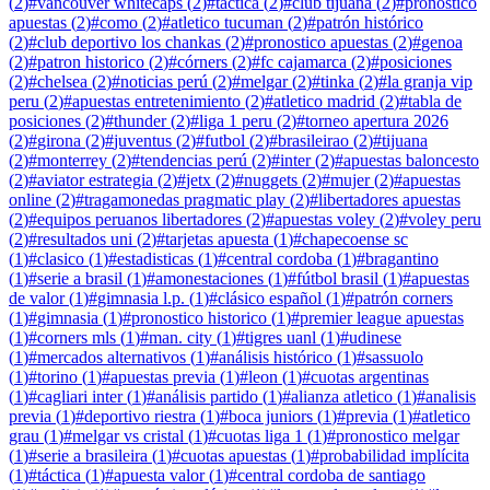
(
2
)
#
vancouver whitecaps
(
2
)
#
tactica
(
2
)
#
club tijuana
(
2
)
#
pronóstico
apuestas
(
2
)
#
como
(
2
)
#
atletico tucuman
(
2
)
#
patrón histórico
(
2
)
#
club deportivo los chankas
(
2
)
#
pronostico apuestas
(
2
)
#
genoa
(
2
)
#
patron historico
(
2
)
#
córners
(
2
)
#
fc cajamarca
(
2
)
#
posiciones
(
2
)
#
chelsea
(
2
)
#
noticias perú
(
2
)
#
melgar
(
2
)
#
tinka
(
2
)
#
la granja vip
peru
(
2
)
#
apuestas entretenimiento
(
2
)
#
atletico madrid
(
2
)
#
tabla de
posiciones
(
2
)
#
thunder
(
2
)
#
liga 1 peru
(
2
)
#
torneo apertura 2026
(
2
)
#
girona
(
2
)
#
juventus
(
2
)
#
futbol
(
2
)
#
brasileirao
(
2
)
#
tijuana
(
2
)
#
monterrey
(
2
)
#
tendencias perú
(
2
)
#
inter
(
2
)
#
apuestas baloncesto
(
2
)
#
aviator estrategia
(
2
)
#
jetx
(
2
)
#
nuggets
(
2
)
#
mujer
(
2
)
#
apuestas
online
(
2
)
#
tragamonedas pragmatic play
(
2
)
#
libertadores apuestas
(
2
)
#
equipos peruanos libertadores
(
2
)
#
apuestas voley
(
2
)
#
voley peru
(
2
)
#
resultados uni
(
2
)
#
tarjetas apuesta
(
1
)
#
chapecoense sc
(
1
)
#
clasico
(
1
)
#
estadisticas
(
1
)
#
central cordoba
(
1
)
#
bragantino
(
1
)
#
serie a brasil
(
1
)
#
amonestaciones
(
1
)
#
fútbol brasil
(
1
)
#
apuestas
de valor
(
1
)
#
gimnasia l.p.
(
1
)
#
clásico español
(
1
)
#
patrón corners
(
1
)
#
gimnasia
(
1
)
#
pronostico historico
(
1
)
#
premier league apuestas
(
1
)
#
corners mls
(
1
)
#
man. city
(
1
)
#
tigres uanl
(
1
)
#
udinese
(
1
)
#
mercados alternativos
(
1
)
#
análisis histórico
(
1
)
#
sassuolo
(
1
)
#
torino
(
1
)
#
apuestas previa
(
1
)
#
leon
(
1
)
#
cuotas argentinas
(
1
)
#
cagliari inter
(
1
)
#
análisis partido
(
1
)
#
alianza atletico
(
1
)
#
analisis
previa
(
1
)
#
deportivo riestra
(
1
)
#
boca juniors
(
1
)
#
previa
(
1
)
#
atletico
grau
(
1
)
#
melgar vs cristal
(
1
)
#
cuotas liga 1
(
1
)
#
pronostico melgar
(
1
)
#
serie a brasileira
(
1
)
#
cuotas apuestas
(
1
)
#
probabilidad implícita
(
1
)
#
táctica
(
1
)
#
apuesta valor
(
1
)
#
central cordoba de santiago