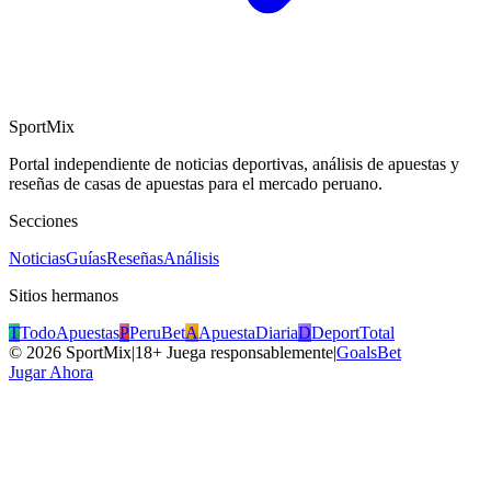
SportMix
Portal independiente de noticias deportivas, análisis de apuestas y
reseñas de casas de apuestas para el mercado peruano.
Secciones
Noticias
Guías
Reseñas
Análisis
Sitios hermanos
T
TodoApuestas
P
PeruBet
A
ApuestaDiaria
D
DeportTotal
©
2026
SportMix
|
18+ Juega responsablemente
|
GoalsBet
Jugar Ahora