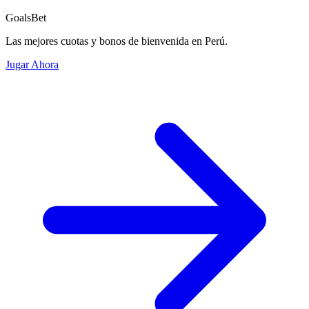
GoalsBet
Las mejores cuotas y bonos de bienvenida en Perú.
Jugar Ahora