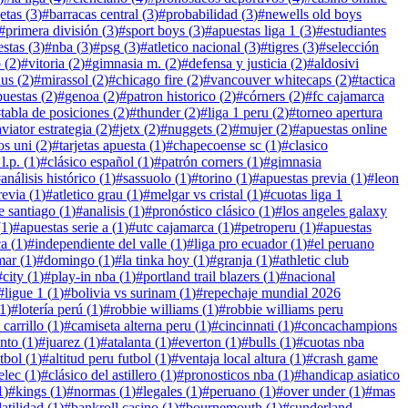
jetas
(
3
)
#
barracas central
(
3
)
#
probabilidad
(
3
)
#
newells old boys
#
primera división
(
3
)
#
sport boys
(
3
)
#
apuestas liga 1
(
3
)
#
estudiantes
estas
(
3
)
#
nba
(
3
)
#
psg
(
3
)
#
atletico nacional
(
3
)
#
tigres
(
3
)
#
selección
o
(
2
)
#
vitoria
(
2
)
#
gimnasia m.
(
2
)
#
defensa y justicia
(
2
)
#
aldosivi
nus
(
2
)
#
mirassol
(
2
)
#
chicago fire
(
2
)
#
vancouver whitecaps
(
2
)
#
tactica
puestas
(
2
)
#
genoa
(
2
)
#
patron historico
(
2
)
#
córners
(
2
)
#
fc cajamarca
#
tabla de posiciones
(
2
)
#
thunder
(
2
)
#
liga 1 peru
(
2
)
#
torneo apertura
aviator estrategia
(
2
)
#
jetx
(
2
)
#
nuggets
(
2
)
#
mujer
(
2
)
#
apuestas online
os uni
(
2
)
#
tarjetas apuesta
(
1
)
#
chapecoense sc
(
1
)
#
clasico
l.p.
(
1
)
#
clásico español
(
1
)
#
patrón corners
(
1
)
#
gimnasia
#
análisis histórico
(
1
)
#
sassuolo
(
1
)
#
torino
(
1
)
#
apuestas previa
(
1
)
#
leon
revia
(
1
)
#
atletico grau
(
1
)
#
melgar vs cristal
(
1
)
#
cuotas liga 1
e santiago
(
1
)
#
analisis
(
1
)
#
pronóstico clásico
(
1
)
#
los angeles galaxy
(
1
)
#
apuestas serie a
(
1
)
#
utc cajamarca
(
1
)
#
petroperu
(
1
)
#
apuestas
ca
(
1
)
#
independiente del valle
(
1
)
#
liga pro ecuador
(
1
)
#
el peruano
mar
(
1
)
#
domingo
(
1
)
#
la tinka hoy
(
1
)
#
granja
(
1
)
#
athletic club
#
city
(
1
)
#
play-in nba
(
1
)
#
portland trail blazers
(
1
)
#
nacional
#
ligue 1
(
1
)
#
bolivia vs surinam
(
1
)
#
repechaje mundial 2026
1
)
#
lotería perú
(
1
)
#
robbie williams
(
1
)
#
robbie williams peru
 carrillo
(
1
)
#
camiseta alterna peru
(
1
)
#
cincinnati
(
1
)
#
concachampions
nto
(
1
)
#
juarez
(
1
)
#
atalanta
(
1
)
#
everton
(
1
)
#
bulls
(
1
)
#
cuotas nba
utbol
(
1
)
#
altitud peru futbol
(
1
)
#
ventaja local altura
(
1
)
#
crash game
elec
(
1
)
#
clásico del astillero
(
1
)
#
pronosticos nba
(
1
)
#
handicap asiatico
1
)
#
kings
(
1
)
#
normas
(
1
)
#
legales
(
1
)
#
peruano
(
1
)
#
over under
(
1
)
#
mas
latilidad
(
1
)
#
bankroll casino
(
1
)
#
bournemouth
(
1
)
#
sunderland