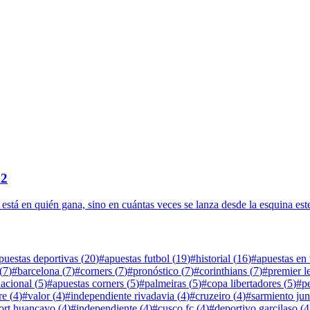
X2
 está en quién gana, sino en cuántas veces se lanza desde la esquina es
puestas deportivas
(
20
)
#
apuestas futbol
(
19
)
#
historial
(
16
)
#
apuestas en
(
7
)
#
barcelona
(
7
)
#
corners
(
7
)
#
pronóstico
(
7
)
#
corinthians
(
7
)
#
premier l
nacional
(
5
)
#
apuestas corners
(
5
)
#
palmeiras
(
5
)
#
copa libertadores
(
5
)
#
p
re
(
4
)
#
valor
(
4
)
#
independiente rivadavia
(
4
)
#
cruzeiro
(
4
)
#
sarmiento jun
ort huancayo
(
4
)
#
independiente
(
4
)
#
cusco fc
(
4
)
#
deportivo garcilaso
(
4