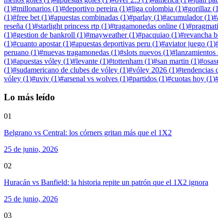
(
1
)
#
millonarios
(
1
)
#
deportivo pereira
(
1
)
#
liga colombia
(
1
)
#
gorillaz
(
(
1
)
#
free bet
(
1
)
#
apuestas combinadas
(
1
)
#
parlay
(
1
)
#
acumulador
(
1
)
#
reseña
(
1
)
#
starlight princess rtp
(
1
)
#
tragamonedas online
(
1
)
#
pragmati
(
1
)
#
gestion de bankroll
(
1
)
#
mayweather
(
1
)
#
pacquiao
(
1
)
#
revancha 
(
1
)
#
cuanto apostar
(
1
)
#
apuestas deportivas peru
(
1
)
#
aviator juego
(
1
)
peruano
(
1
)
#
nuevas tragamonedas
(
1
)
#
slots nuevos
(
1
)
#
lanzamientos 
(
1
)
#
apuestas vóley
(
1
)
#
levante
(
1
)
#
tottenham
(
1
)
#
san martin
(
1
)
#
osas
(
1
)
#
sudamericano de clubes de vóley
(
1
)
#
vóley 2026
(
1
)
#
tendencias 
vóley
(
1
)
#
uviv
(
1
)
#
arsenal vs wolves
(
1
)
#
partidos
(
1
)
#
cuotas hoy
(
1
)
Lo más leído
01
Belgrano vs Central: los córners gritan más que el 1X2
25 de junio, 2026
02
Huracán vs Banfield: la historia repite un patrón que el 1X2 ignora
25 de junio, 2026
03