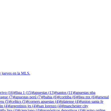
te jueves en la MLS.
 vivo
(
16
)
#
liga 1
(
15
)
#
apuestas
(
13
)
#
santos
(
11
)
#
apuestas nba
eague
(
7
)
#
apuestas perú
(
7
)
#
bahia
(
6
)
#
coritiba
(
6
)
#
liga mx
(
6
)
#
arsenal
eru
(
5
)
#
celtics
(
5
)
#
corners apuestas
(
4
)
#
platense
(
4
)
#
union santa fe
in
(
4
)
#
argentinos jrs
(
4
)
#
san lorenzo
(
4
)
#
manchester city
)
#
la liga
(
4
)
#
cienciano
(
4
)
#
pronósticos deportivos
(
4
)
#
casino online