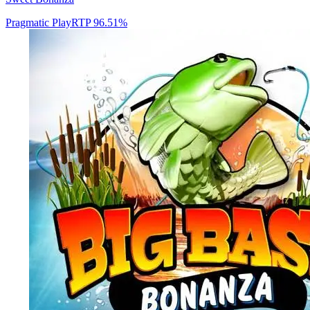
Pragmatic Play
RTP
96.51
%