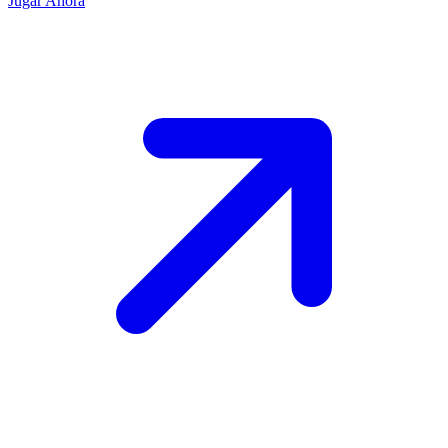
Jugar Ahora