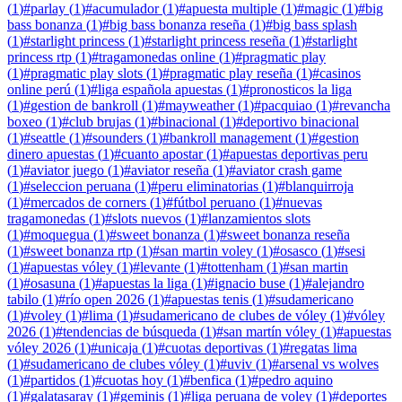
(
1
)
#
parlay
(
1
)
#
acumulador
(
1
)
#
apuesta multiple
(
1
)
#
magic
(
1
)
#
big
bass bonanza
(
1
)
#
big bass bonanza reseña
(
1
)
#
big bass splash
(
1
)
#
starlight princess
(
1
)
#
starlight princess reseña
(
1
)
#
starlight
princess rtp
(
1
)
#
tragamonedas online
(
1
)
#
pragmatic play
(
1
)
#
pragmatic play slots
(
1
)
#
pragmatic play reseña
(
1
)
#
casinos
online perú
(
1
)
#
liga española apuestas
(
1
)
#
pronosticos la liga
(
1
)
#
gestion de bankroll
(
1
)
#
mayweather
(
1
)
#
pacquiao
(
1
)
#
revancha
boxeo
(
1
)
#
club brujas
(
1
)
#
binacional
(
1
)
#
deportivo binacional
(
1
)
#
seattle
(
1
)
#
sounders
(
1
)
#
bankroll management
(
1
)
#
gestion
dinero apuestas
(
1
)
#
cuanto apostar
(
1
)
#
apuestas deportivas peru
(
1
)
#
aviator juego
(
1
)
#
aviator reseña
(
1
)
#
aviator crash game
(
1
)
#
seleccion peruana
(
1
)
#
peru eliminatorias
(
1
)
#
blanquirroja
(
1
)
#
mercados de corners
(
1
)
#
fútbol peruano
(
1
)
#
nuevas
tragamonedas
(
1
)
#
slots nuevos
(
1
)
#
lanzamientos slots
(
1
)
#
moquegua
(
1
)
#
sweet bonanza
(
1
)
#
sweet bonanza reseña
(
1
)
#
sweet bonanza rtp
(
1
)
#
san martin voley
(
1
)
#
osasco
(
1
)
#
sesi
(
1
)
#
apuestas vóley
(
1
)
#
levante
(
1
)
#
tottenham
(
1
)
#
san martin
(
1
)
#
osasuna
(
1
)
#
apuestas la liga
(
1
)
#
ignacio buse
(
1
)
#
alejandro
tabilo
(
1
)
#
río open 2026
(
1
)
#
apuestas tenis
(
1
)
#
sudamericano
(
1
)
#
voley
(
1
)
#
lima
(
1
)
#
sudamericano de clubes de vóley
(
1
)
#
vóley
2026
(
1
)
#
tendencias de búsqueda
(
1
)
#
san martín vóley
(
1
)
#
apuestas
vóley 2026
(
1
)
#
unicaja
(
1
)
#
cuotas deportivas
(
1
)
#
regatas lima
(
1
)
#
sudamericano de clubes vóley
(
1
)
#
uviv
(
1
)
#
arsenal vs wolves
(
1
)
#
partidos
(
1
)
#
cuotas hoy
(
1
)
#
benfica
(
1
)
#
pedro aquino
(
1
)
#
galatasaray
(
1
)
#
geminis
(
1
)
#
liga peruana de voley
(
1
)
#
deportes