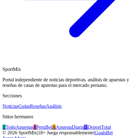
SportMix
Portal independiente de noticias deportivas, análisis de apuestas y
reseñas de casas de apuestas para el mercado peruano.
Secciones
Noticias
Guías
Reseñas
Análisis
Sitios hermanos
T
TodoApuestas
P
PeruBet
A
ApuestaDiaria
D
DeportTotal
©
2026
SportMix
|
18+ Juega responsablemente
|
GoalsBet