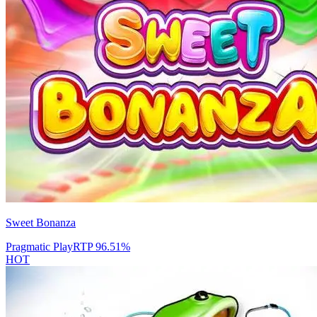
Sweet Bonanza
Pragmatic Play
RTP
96.51
%
HOT