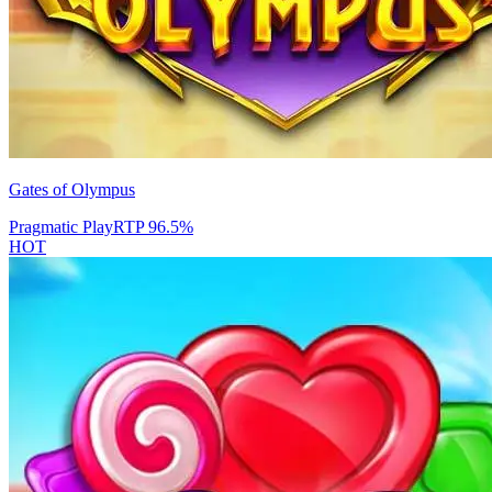
Gates of Olympus
Pragmatic Play
RTP
96.5
%
HOT