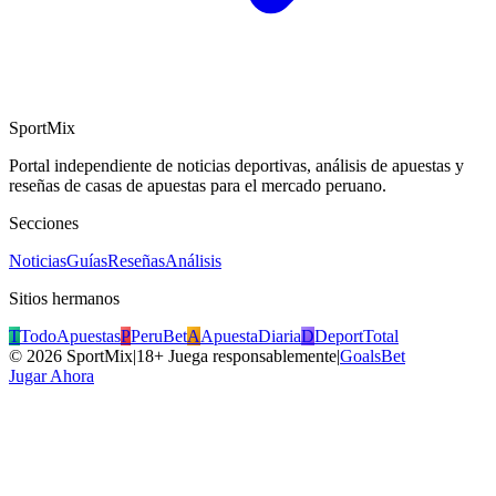
SportMix
Portal independiente de noticias deportivas, análisis de apuestas y
reseñas de casas de apuestas para el mercado peruano.
Secciones
Noticias
Guías
Reseñas
Análisis
Sitios hermanos
T
TodoApuestas
P
PeruBet
A
ApuestaDiaria
D
DeportTotal
©
2026
SportMix
|
18+ Juega responsablemente
|
GoalsBet
Jugar Ahora