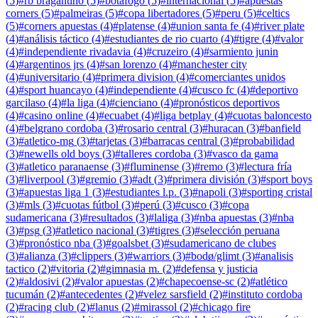
(
5
)
#
rb bragantino
(
5
)
#
botafogo
(
5
)
#
internacional
(
5
)
#
apuestas
corners
(
5
)
#
palmeiras
(
5
)
#
copa libertadores
(
5
)
#
peru
(
5
)
#
celtics
(
5
)
#
corners apuestas
(
4
)
#
platense
(
4
)
#
union santa fe
(
4
)
#
river plate
(
4
)
#
análisis táctico
(
4
)
#
estudiantes de rio cuarto
(
4
)
#
tigre
(
4
)
#
valor
(
4
)
#
independiente rivadavia
(
4
)
#
cruzeiro
(
4
)
#
sarmiento junin
(
4
)
#
argentinos jrs
(
4
)
#
san lorenzo
(
4
)
#
manchester city
(
4
)
#
universitario
(
4
)
#
primera division
(
4
)
#
comerciantes unidos
(
4
)
#
sport huancayo
(
4
)
#
independiente
(
4
)
#
cusco fc
(
4
)
#
deportivo
garcilaso
(
4
)
#
la liga
(
4
)
#
cienciano
(
4
)
#
pronósticos deportivos
(
4
)
#
casino online
(
4
)
#
ecuabet
(
4
)
#
liga betplay
(
4
)
#
cuotas baloncesto
(
4
)
#
belgrano cordoba
(
3
)
#
rosario central
(
3
)
#
huracan
(
3
)
#
banfield
(
3
)
#
atletico-mg
(
3
)
#
tarjetas
(
3
)
#
barracas central
(
3
)
#
probabilidad
(
3
)
#
newells old boys
(
3
)
#
talleres cordoba
(
3
)
#
vasco da gama
(
3
)
#
atletico paranaense
(
3
)
#
fluminense
(
3
)
#
remo
(
3
)
#
lectura fría
(
3
)
#
liverpool
(
3
)
#
gremio
(
3
)
#
adt
(
3
)
#
primera división
(
3
)
#
sport boys
(
3
)
#
apuestas liga 1
(
3
)
#
estudiantes l.p.
(
3
)
#
napoli
(
3
)
#
sporting cristal
(
3
)
#
mls
(
3
)
#
cuotas fútbol
(
3
)
#
perú
(
3
)
#
cusco
(
3
)
#
copa
sudamericana
(
3
)
#
resultados
(
3
)
#
laliga
(
3
)
#
nba apuestas
(
3
)
#
nba
(
3
)
#
psg
(
3
)
#
atletico nacional
(
3
)
#
tigres
(
3
)
#
selección peruana
(
3
)
#
pronóstico nba
(
3
)
#
goalsbet
(
3
)
#
sudamericano de clubes
(
3
)
#
alianza
(
3
)
#
clippers
(
3
)
#
warriors
(
3
)
#
bodø/glimt
(
3
)
#
analisis
tactico
(
2
)
#
vitoria
(
2
)
#
gimnasia m.
(
2
)
#
defensa y justicia
(
2
)
#
aldosivi
(
2
)
#
valor apuestas
(
2
)
#
chapecoense-sc
(
2
)
#
atlético
tucumán
(
2
)
#
antecedentes
(
2
)
#
velez sarsfield
(
2
)
#
instituto cordoba
(
2
)
#
racing club
(
2
)
#
lanus
(
2
)
#
mirassol
(
2
)
#
chicago fire