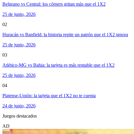
Belgrano vs Central: los córners gritan más que el 1X2
25 de junio, 2026
02
Huracán vs Banfield: la historia repite un patrón que el 1X2 ignora
25 de junio, 2026
03
Atlético-MG vs Bahia: la tarjeta es más rentable que el 1X2
25 de junio, 2026
04
Platense-Unión: la tarjeta que el 1X2 no te cuenta
24 de junio, 2026
Juegos destacados
AD