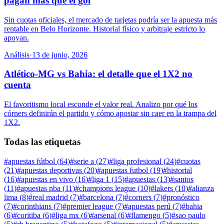
pagan más que el gol
Sin cuotas oficiales, el mercado de tarjetas podría ser la apuesta más
rentable en Belo Horizonte. Historial físico y arbitraje estricto lo
apoyan.
Análisis
·
13 de junio, 2026
Atlético-MG vs Bahia: el detalle que el 1X2 no
cuenta
El favoritismo local esconde el valor real. Analizo por qué los
córners definirán el partido y cómo apostar sin caer en la trampa del
1X2.
Todas las etiquetas
#
apuestas fútbol
(
64
)
#
serie a
(
27
)
#
liga profesional
(
24
)
#
cuotas
(
21
)
#
apuestas deportivas
(
20
)
#
apuestas futbol
(
19
)
#
historial
(
16
)
#
apuestas en vivo
(
16
)
#
liga 1
(
15
)
#
apuestas
(
13
)
#
santos
(
11
)
#
apuestas nba
(
11
)
#
champions league
(
10
)
#
lakers
(
10
)
#
alianza
lima
(
8
)
#
real madrid
(
7
)
#
barcelona
(
7
)
#
corners
(
7
)
#
pronóstico
(
7
)
#
corinthians
(
7
)
#
premier league
(
7
)
#
apuestas perú
(
7
)
#
bahia
(
6
)
#
coritiba
(
6
)
#
liga mx
(
6
)
#
arsenal
(
6
)
#
flamengo
(
5
)
#
sao paulo