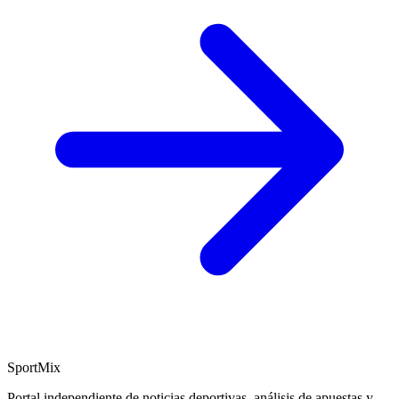
SportMix
Portal independiente de noticias deportivas, análisis de apuestas y