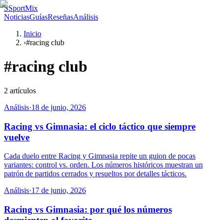
S
SportMix
Noticias
Guías
Reseñas
Análisis
Inicio
›
#racing club
#
racing club
2
artículos
Análisis
·
18 de junio, 2026
Racing vs Gimnasia: el ciclo táctico que siempre
vuelve
Cada duelo entre Racing y Gimnasia repite un guion de pocas
variantes: control vs. orden. Los números históricos muestran un
patrón de partidos cerrados y resueltos por detalles tácticos.
Análisis
·
17 de junio, 2026
Racing vs Gimnasia: por qué los números