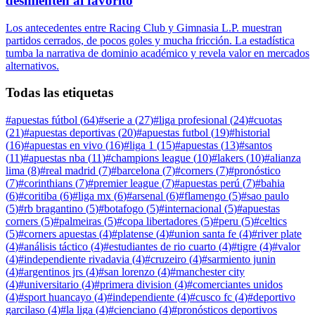
desmienten al favorito
Los antecedentes entre Racing Club y Gimnasia L.P. muestran
partidos cerrados, de pocos goles y mucha fricción. La estadística
tumba la narrativa de dominio académico y revela valor en mercados
alternativos.
Todas las etiquetas
#
apuestas fútbol
(
64
)
#
serie a
(
27
)
#
liga profesional
(
24
)
#
cuotas
(
21
)
#
apuestas deportivas
(
20
)
#
apuestas futbol
(
19
)
#
historial
(
16
)
#
apuestas en vivo
(
16
)
#
liga 1
(
15
)
#
apuestas
(
13
)
#
santos
(
11
)
#
apuestas nba
(
11
)
#
champions league
(
10
)
#
lakers
(
10
)
#
alianza
lima
(
8
)
#
real madrid
(
7
)
#
barcelona
(
7
)
#
corners
(
7
)
#
pronóstico
(
7
)
#
corinthians
(
7
)
#
premier league
(
7
)
#
apuestas perú
(
7
)
#
bahia
(
6
)
#
coritiba
(
6
)
#
liga mx
(
6
)
#
arsenal
(
6
)
#
flamengo
(
5
)
#
sao paulo
(
5
)
#
rb bragantino
(
5
)
#
botafogo
(
5
)
#
internacional
(
5
)
#
apuestas
corners
(
5
)
#
palmeiras
(
5
)
#
copa libertadores
(
5
)
#
peru
(
5
)
#
celtics
(
5
)
#
corners apuestas
(
4
)
#
platense
(
4
)
#
union santa fe
(
4
)
#
river plate
(
4
)
#
análisis táctico
(
4
)
#
estudiantes de rio cuarto
(
4
)
#
tigre
(
4
)
#
valor
(
4
)
#
independiente rivadavia
(
4
)
#
cruzeiro
(
4
)
#
sarmiento junin
(
4
)
#
argentinos jrs
(
4
)
#
san lorenzo
(
4
)
#
manchester city
(
4
)
#
universitario
(
4
)
#
primera division
(
4
)
#
comerciantes unidos
(
4
)
#
sport huancayo
(
4
)
#
independiente
(
4
)
#
cusco fc
(
4
)
#
deportivo
garcilaso
(
4
)
#
la liga
(
4
)
#
cienciano
(
4
)
#
pronósticos deportivos