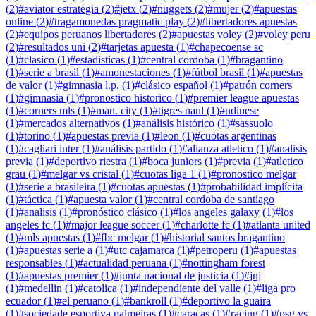
(
2
)
#
aviator estrategia
(
2
)
#
jetx
(
2
)
#
nuggets
(
2
)
#
mujer
(
2
)
#
apuestas
online
(
2
)
#
tragamonedas pragmatic play
(
2
)
#
libertadores apuestas
(
2
)
#
equipos peruanos libertadores
(
2
)
#
apuestas voley
(
2
)
#
voley peru
(
2
)
#
resultados uni
(
2
)
#
tarjetas apuesta
(
1
)
#
chapecoense sc
(
1
)
#
clasico
(
1
)
#
estadisticas
(
1
)
#
central cordoba
(
1
)
#
bragantino
(
1
)
#
serie a brasil
(
1
)
#
amonestaciones
(
1
)
#
fútbol brasil
(
1
)
#
apuestas
de valor
(
1
)
#
gimnasia l.p.
(
1
)
#
clásico español
(
1
)
#
patrón corners
(
1
)
#
gimnasia
(
1
)
#
pronostico historico
(
1
)
#
premier league apuestas
(
1
)
#
corners mls
(
1
)
#
man. city
(
1
)
#
tigres uanl
(
1
)
#
udinese
(
1
)
#
mercados alternativos
(
1
)
#
análisis histórico
(
1
)
#
sassuolo
(
1
)
#
torino
(
1
)
#
apuestas previa
(
1
)
#
leon
(
1
)
#
cuotas argentinas
(
1
)
#
cagliari inter
(
1
)
#
análisis partido
(
1
)
#
alianza atletico
(
1
)
#
analisis
previa
(
1
)
#
deportivo riestra
(
1
)
#
boca juniors
(
1
)
#
previa
(
1
)
#
atletico
grau
(
1
)
#
melgar vs cristal
(
1
)
#
cuotas liga 1
(
1
)
#
pronostico melgar
(
1
)
#
serie a brasileira
(
1
)
#
cuotas apuestas
(
1
)
#
probabilidad implícita
(
1
)
#
táctica
(
1
)
#
apuesta valor
(
1
)
#
central cordoba de santiago
(
1
)
#
analisis
(
1
)
#
pronóstico clásico
(
1
)
#
los angeles galaxy
(
1
)
#
los
angeles fc
(
1
)
#
major league soccer
(
1
)
#
charlotte fc
(
1
)
#
atlanta united
(
1
)
#
mls apuestas
(
1
)
#
fbc melgar
(
1
)
#
historial santos bragantino
(
1
)
#
apuestas serie a
(
1
)
#
utc cajamarca
(
1
)
#
petroperu
(
1
)
#
apuestas
responsables
(
1
)
#
actualidad peruana
(
1
)
#
nottingham forest
(
1
)
#
apuestas premier
(
1
)
#
junta nacional de justicia
(
1
)
#
jnj
(
1
)
#
medellin
(
1
)
#
catolica
(
1
)
#
independiente del valle
(
1
)
#
liga pro
ecuador
(
1
)
#
el peruano
(
1
)
#
bankroll
(
1
)
#
deportivo la guaira
(
1
)
#
sociedade esportiva palmeiras
(
1
)
#
caracas
(
1
)
#
racing
(
1
)
#
psg vs