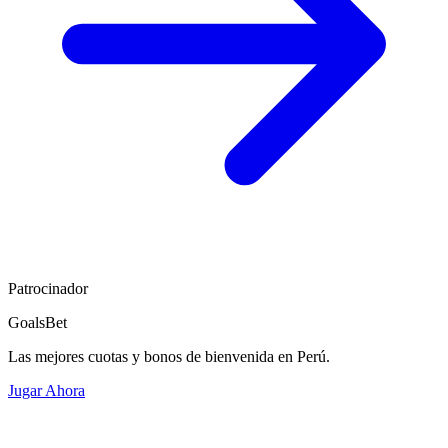
Patrocinador
GoalsBet
Las mejores cuotas y bonos de bienvenida en Perú.
Jugar Ahora