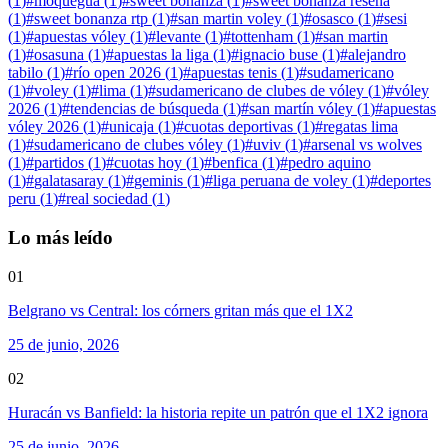
(
1
)
#
moquegua
(
1
)
#
sweet bonanza
(
1
)
#
sweet bonanza reseña
(
1
)
#
sweet bonanza rtp
(
1
)
#
san martin voley
(
1
)
#
osasco
(
1
)
#
sesi
(
1
)
#
apuestas vóley
(
1
)
#
levante
(
1
)
#
tottenham
(
1
)
#
san martin
(
1
)
#
osasuna
(
1
)
#
apuestas la liga
(
1
)
#
ignacio buse
(
1
)
#
alejandro
tabilo
(
1
)
#
río open 2026
(
1
)
#
apuestas tenis
(
1
)
#
sudamericano
(
1
)
#
voley
(
1
)
#
lima
(
1
)
#
sudamericano de clubes de vóley
(
1
)
#
vóley
2026
(
1
)
#
tendencias de búsqueda
(
1
)
#
san martín vóley
(
1
)
#
apuestas
vóley 2026
(
1
)
#
unicaja
(
1
)
#
cuotas deportivas
(
1
)
#
regatas lima
(
1
)
#
sudamericano de clubes vóley
(
1
)
#
uviv
(
1
)
#
arsenal vs wolves
(
1
)
#
partidos
(
1
)
#
cuotas hoy
(
1
)
#
benfica
(
1
)
#
pedro aquino
(
1
)
#
galatasaray
(
1
)
#
geminis
(
1
)
#
liga peruana de voley
(
1
)
#
deportes
peru
(
1
)
#
real sociedad
(
1
)
Lo más leído
01
Belgrano vs Central: los córners gritan más que el 1X2
25 de junio, 2026
02
Huracán vs Banfield: la historia repite un patrón que el 1X2 ignora
25 de junio, 2026