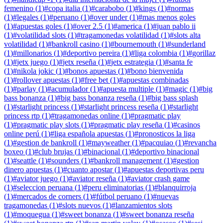
femenino
(
1
)
#
copa italia
(
1
)
#
carabobo
(
1
)
#
kings
(
1
)
#
normas
(
1
)
#
legales
(
1
)
#
peruano
(
1
)
#
over under
(
1
)
#
mas menos goles
(
1
)
#
apuestas goles
(
1
)
#
over 2.5
(
1
)
#
america
(
1
)
#
juan pablo ii
(
1
)
#
volatilidad slots
(
1
)
#
tragamonedas volatilidad
(
1
)
#
slots alta
volatilidad
(
1
)
#
bankroll casino
(
1
)
#
bournemouth
(
1
)
#
sunderland
(
1
)
#
millonarios
(
1
)
#
deportivo pereira
(
1
)
#
liga colombia
(
1
)
#
gorillaz
(
1
)
#
jetx juego
(
1
)
#
jetx reseña
(
1
)
#
jetx estrategia
(
1
)
#
santa fe
(
1
)
#
nikola jokic
(
1
)
#
bonos apuestas
(
1
)
#
bono bienvenida
(
1
)
#
rollover apuestas
(
1
)
#
free bet
(
1
)
#
apuestas combinadas
(
1
)
#
parlay
(
1
)
#
acumulador
(
1
)
#
apuesta multiple
(
1
)
#
magic
(
1
)
#
big
bass bonanza
(
1
)
#
big bass bonanza reseña
(
1
)
#
big bass splash
(
1
)
#
starlight princess
(
1
)
#
starlight princess reseña
(
1
)
#
starlight
princess rtp
(
1
)
#
tragamonedas online
(
1
)
#
pragmatic play
(
1
)
#
pragmatic play slots
(
1
)
#
pragmatic play reseña
(
1
)
#
casinos
online perú
(
1
)
#
liga española apuestas
(
1
)
#
pronosticos la liga
(
1
)
#
gestion de bankroll
(
1
)
#
mayweather
(
1
)
#
pacquiao
(
1
)
#
revancha
boxeo
(
1
)
#
club brujas
(
1
)
#
binacional
(
1
)
#
deportivo binacional
(
1
)
#
seattle
(
1
)
#
sounders
(
1
)
#
bankroll management
(
1
)
#
gestion
dinero apuestas
(
1
)
#
cuanto apostar
(
1
)
#
apuestas deportivas peru
(
1
)
#
aviator juego
(
1
)
#
aviator reseña
(
1
)
#
aviator crash game
(
1
)
#
seleccion peruana
(
1
)
#
peru eliminatorias
(
1
)
#
blanquirroja
(
1
)
#
mercados de corners
(
1
)
#
fútbol peruano
(
1
)
#
nuevas
tragamonedas
(
1
)
#
slots nuevos
(
1
)
#
lanzamientos slots
(
1
)
#
moquegua
(
1
)
#
sweet bonanza
(
1
)
#
sweet bonanza reseña