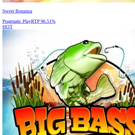
Sweet Bonanza
Pragmatic Play
RTP
96.51
%
HOT