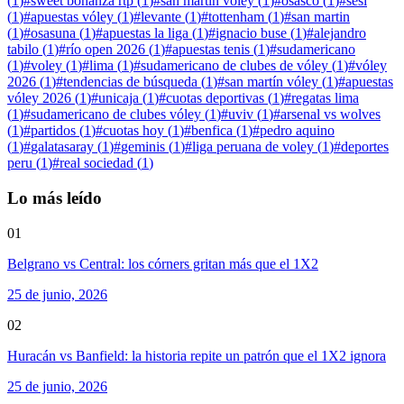
(
1
)
#
sweet bonanza rtp
(
1
)
#
san martin voley
(
1
)
#
osasco
(
1
)
#
sesi
(
1
)
#
apuestas vóley
(
1
)
#
levante
(
1
)
#
tottenham
(
1
)
#
san martin
(
1
)
#
osasuna
(
1
)
#
apuestas la liga
(
1
)
#
ignacio buse
(
1
)
#
alejandro
tabilo
(
1
)
#
río open 2026
(
1
)
#
apuestas tenis
(
1
)
#
sudamericano
(
1
)
#
voley
(
1
)
#
lima
(
1
)
#
sudamericano de clubes de vóley
(
1
)
#
vóley
2026
(
1
)
#
tendencias de búsqueda
(
1
)
#
san martín vóley
(
1
)
#
apuestas
vóley 2026
(
1
)
#
unicaja
(
1
)
#
cuotas deportivas
(
1
)
#
regatas lima
(
1
)
#
sudamericano de clubes vóley
(
1
)
#
uviv
(
1
)
#
arsenal vs wolves
(
1
)
#
partidos
(
1
)
#
cuotas hoy
(
1
)
#
benfica
(
1
)
#
pedro aquino
(
1
)
#
galatasaray
(
1
)
#
geminis
(
1
)
#
liga peruana de voley
(
1
)
#
deportes
peru
(
1
)
#
real sociedad
(
1
)
Lo más leído
01
Belgrano vs Central: los córners gritan más que el 1X2
25 de junio, 2026
02
Huracán vs Banfield: la historia repite un patrón que el 1X2 ignora
25 de junio, 2026