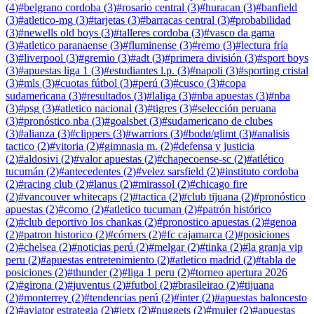
(
4
)
#
belgrano cordoba
(
3
)
#
rosario central
(
3
)
#
huracan
(
3
)
#
banfield
(
3
)
#
atletico-mg
(
3
)
#
tarjetas
(
3
)
#
barracas central
(
3
)
#
probabilidad
(
3
)
#
newells old boys
(
3
)
#
talleres cordoba
(
3
)
#
vasco da gama
(
3
)
#
atletico paranaense
(
3
)
#
fluminense
(
3
)
#
remo
(
3
)
#
lectura fría
(
3
)
#
liverpool
(
3
)
#
gremio
(
3
)
#
adt
(
3
)
#
primera división
(
3
)
#
sport boys
(
3
)
#
apuestas liga 1
(
3
)
#
estudiantes l.p.
(
3
)
#
napoli
(
3
)
#
sporting cristal
(
3
)
#
mls
(
3
)
#
cuotas fútbol
(
3
)
#
perú
(
3
)
#
cusco
(
3
)
#
copa
sudamericana
(
3
)
#
resultados
(
3
)
#
laliga
(
3
)
#
nba apuestas
(
3
)
#
nba
(
3
)
#
psg
(
3
)
#
atletico nacional
(
3
)
#
tigres
(
3
)
#
selección peruana
(
3
)
#
pronóstico nba
(
3
)
#
goalsbet
(
3
)
#
sudamericano de clubes
(
3
)
#
alianza
(
3
)
#
clippers
(
3
)
#
warriors
(
3
)
#
bodø/glimt
(
3
)
#
analisis
tactico
(
2
)
#
vitoria
(
2
)
#
gimnasia m.
(
2
)
#
defensa y justicia
(
2
)
#
aldosivi
(
2
)
#
valor apuestas
(
2
)
#
chapecoense-sc
(
2
)
#
atlético
tucumán
(
2
)
#
antecedentes
(
2
)
#
velez sarsfield
(
2
)
#
instituto cordoba
(
2
)
#
racing club
(
2
)
#
lanus
(
2
)
#
mirassol
(
2
)
#
chicago fire
(
2
)
#
vancouver whitecaps
(
2
)
#
tactica
(
2
)
#
club tijuana
(
2
)
#
pronóstico
apuestas
(
2
)
#
como
(
2
)
#
atletico tucuman
(
2
)
#
patrón histórico
(
2
)
#
club deportivo los chankas
(
2
)
#
pronostico apuestas
(
2
)
#
genoa
(
2
)
#
patron historico
(
2
)
#
córners
(
2
)
#
fc cajamarca
(
2
)
#
posiciones
(
2
)
#
chelsea
(
2
)
#
noticias perú
(
2
)
#
melgar
(
2
)
#
tinka
(
2
)
#
la granja vip
peru
(
2
)
#
apuestas entretenimiento
(
2
)
#
atletico madrid
(
2
)
#
tabla de
posiciones
(
2
)
#
thunder
(
2
)
#
liga 1 peru
(
2
)
#
torneo apertura 2026
(
2
)
#
girona
(
2
)
#
juventus
(
2
)
#
futbol
(
2
)
#
brasileirao
(
2
)
#
tijuana
(
2
)
#
monterrey
(
2
)
#
tendencias perú
(
2
)
#
inter
(
2
)
#
apuestas baloncesto
(
2
)
#
aviator estrategia
(
2
)
#
jetx
(
2
)
#
nuggets
(
2
)
#
mujer
(
2
)
#
apuestas