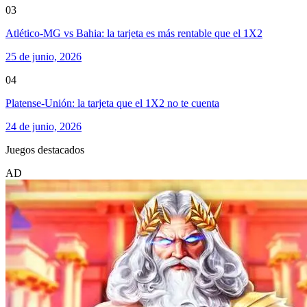
03
Atlético-MG vs Bahia: la tarjeta es más rentable que el 1X2
25 de junio, 2026
04
Platense-Unión: la tarjeta que el 1X2 no te cuenta
24 de junio, 2026
Juegos destacados
AD