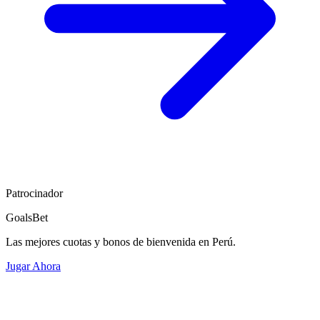
Patrocinador
GoalsBet
Las mejores cuotas y bonos de bienvenida en Perú.
Jugar Ahora