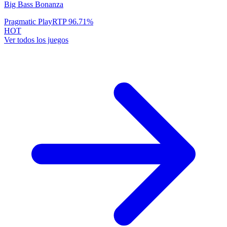
Big Bass Bonanza
Pragmatic Play
RTP
96.71
%
HOT
Ver todos los juegos