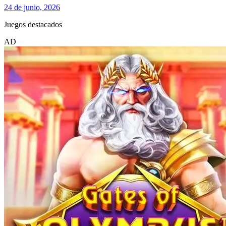
24 de junio, 2026
Juegos destacados
AD