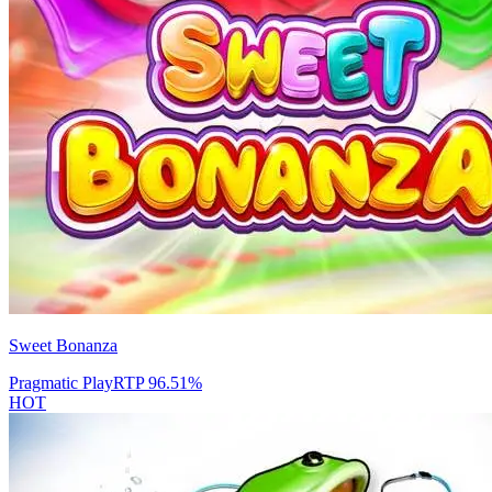
Sweet Bonanza
Pragmatic Play
RTP
96.51
%
HOT