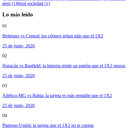
peru
(
1
)
#
real sociedad
(
1
)
Lo más leído
01
Belgrano vs Central: los córners gritan más que el 1X2
25 de junio, 2026
02
Huracán vs Banfield: la historia repite un patrón que el 1X2 ignora
25 de junio, 2026
03
Atlético-MG vs Bahia: la tarjeta es más rentable que el 1X2
25 de junio, 2026
04
Platense-Unión: la tarjeta que el 1X2 no te cuenta