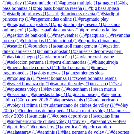
(
1
)
#
parlay
(
1
)
#
acumulador
(
1
)
#
apuesta multiple
(
1
)
#
magic
(
1
)
#
big
bass bonanza
(
1
)
#
big bass bonanza reseña
(
1
)
#
big bass splash
(
1
)
#
starlight princess
(
1
)
#
starlight princess reseña
(
1
)
#
starlight
princess rtp
(
1
)
#
tragamonedas online
(
1
)
#
pragmatic play
(
1
)
#
pragmatic play slots
(
1
)
#
pragmatic play reseña
(
1
)
#
casinos
online perú
(
1
)
#
liga española apuestas
(
1
)
#
pronosticos la liga
(
1
)
#
gestion de bankroll
(
1
)
#
mayweather
(
1
)
#
pacquiao
(
1
)
#
revancha
boxeo
(
1
)
#
club brujas
(
1
)
#
binacional
(
1
)
#
deportivo binacional
(
1
)
#
seattle
(
1
)
#
sounders
(
1
)
#
bankroll management
(
1
)
#
gestion
dinero apuestas
(
1
)
#
cuanto apostar
(
1
)
#
apuestas deportivas peru
(
1
)
#
aviator juego
(
1
)
#
aviator reseña
(
1
)
#
aviator crash game
(
1
)
#
seleccion peruana
(
1
)
#
peru eliminatorias
(
1
)
#
blanquirroja
(
1
)
#
mercados de corners
(
1
)
#
fútbol peruano
(
1
)
#
nuevas
tragamonedas
(
1
)
#
slots nuevos
(
1
)
#
lanzamientos slots
(
1
)
#
moquegua
(
1
)
#
sweet bonanza
(
1
)
#
sweet bonanza reseña
(
1
)
#
sweet bonanza rtp
(
1
)
#
san martin voley
(
1
)
#
osasco
(
1
)
#
sesi
(
1
)
#
apuestas vóley
(
1
)
#
levante
(
1
)
#
tottenham
(
1
)
#
san martin
(
1
)
#
osasuna
(
1
)
#
apuestas la liga
(
1
)
#
ignacio buse
(
1
)
#
alejandro
tabilo
(
1
)
#
río open 2026
(
1
)
#
apuestas tenis
(
1
)
#
sudamericano
(
1
)
#
voley
(
1
)
#
lima
(
1
)
#
sudamericano de clubes de vóley
(
1
)
#
vóley
2026
(
1
)
#
tendencias de búsqueda
(
1
)
#
san martín vóley
(
1
)
#
apuestas
vóley 2026
(
1
)
#
unicaja
(
1
)
#
cuotas deportivas
(
1
)
#
regatas lima
(
1
)
#
sudamericano de clubes vóley
(
1
)
#
uviv
(
1
)
#
arsenal vs wolves
(
1
)
#
partidos
(
1
)
#
cuotas hoy
(
1
)
#
benfica
(
1
)
#
pedro aquino
(
1
)
#
galatasaray
(
1
)
#
geminis
(
1
)
#
liga peruana de voley
(
1
)
#
deportes