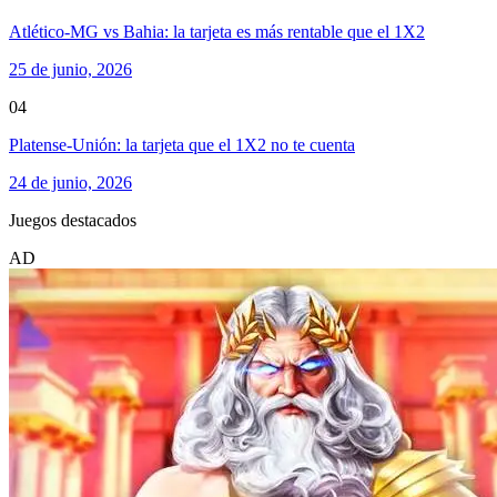
Atlético-MG vs Bahia: la tarjeta es más rentable que el 1X2
25 de junio, 2026
04
Platense-Unión: la tarjeta que el 1X2 no te cuenta
24 de junio, 2026
Juegos destacados
AD