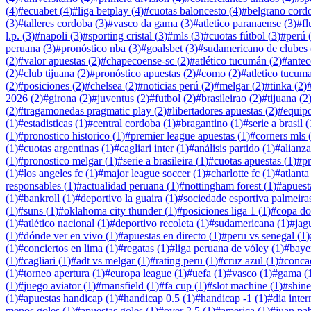
(
4
)
#
ecuabet
(
4
)
#
liga betplay
(
4
)
#
cuotas baloncesto
(
4
)
#
belgrano cord
(
3
)
#
talleres cordoba
(
3
)
#
vasco da gama
(
3
)
#
atletico paranaense
(
3
)
#
f
l.p.
(
3
)
#
napoli
(
3
)
#
sporting cristal
(
3
)
#
mls
(
3
)
#
cuotas fútbol
(
3
)
#
perú
peruana
(
3
)
#
pronóstico nba
(
3
)
#
goalsbet
(
3
)
#
sudamericano de clubes
(
2
)
#
valor apuestas
(
2
)
#
chapecoense-sc
(
2
)
#
atlético tucumán
(
2
)
#
antec
(
2
)
#
club tijuana
(
2
)
#
pronóstico apuestas
(
2
)
#
como
(
2
)
#
atletico tucum
(
2
)
#
posiciones
(
2
)
#
chelsea
(
2
)
#
noticias perú
(
2
)
#
melgar
(
2
)
#
tinka
(
2
)
2026
(
2
)
#
girona
(
2
)
#
juventus
(
2
)
#
futbol
(
2
)
#
brasileirao
(
2
)
#
tijuana
(
2
(
2
)
#
tragamonedas pragmatic play
(
2
)
#
libertadores apuestas
(
2
)
#
equipo
(
1
)
#
estadisticas
(
1
)
#
central cordoba
(
1
)
#
bragantino
(
1
)
#
serie a brasil
(
(
1
)
#
pronostico historico
(
1
)
#
premier league apuestas
(
1
)
#
corners mls
(
1
)
#
cuotas argentinas
(
1
)
#
cagliari inter
(
1
)
#
análisis partido
(
1
)
#
alianza
(
1
)
#
pronostico melgar
(
1
)
#
serie a brasileira
(
1
)
#
cuotas apuestas
(
1
)
#
pr
(
1
)
#
los angeles fc
(
1
)
#
major league soccer
(
1
)
#
charlotte fc
(
1
)
#
atlanta
responsables
(
1
)
#
actualidad peruana
(
1
)
#
nottingham forest
(
1
)
#
apuest
(
1
)
#
bankroll
(
1
)
#
deportivo la guaira
(
1
)
#
sociedade esportiva palmeira
(
1
)
#
suns
(
1
)
#
oklahoma city thunder
(
1
)
#
posiciones liga 1
(
1
)
#
copa do
(
1
)
#
atlético nacional
(
1
)
#
deportivo recoleta
(
1
)
#
sudamericana
(
1
)
#
jag
(
1
)
#
dónde ver en vivo
(
1
)
#
apuestas en directo
(
1
)
#
peru vs senegal
(
1
)
(
1
)
#
conciertos en lima
(
1
)
#
regatas
(
1
)
#
liga peruana de vóley
(
1
)
#
baye
(
1
)
#
cagliari
(
1
)
#
adt vs melgar
(
1
)
#
rating peru
(
1
)
#
cruz azul
(
1
)
#
conca
(
1
)
#
torneo apertura
(
1
)
#
europa league
(
1
)
#
uefa
(
1
)
#
vasco
(
1
)
#
gama
(
(
1
)
#
juego aviator
(
1
)
#
mansfield
(
1
)
#
fa cup
(
1
)
#
slot machine
(
1
)
#
shine
(
1
)
#
apuestas handicap
(
1
)
#
handicap 0.5
(
1
)
#
handicap -1
(
1
)
#
dia inte
menos goles
(
1
)
#
apuestas goles
(
1
)
#
over 2.5
(
1
)
#
america
(
1
)
#
juan pab