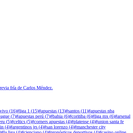
previa fría de Carlos Méndez.
 vivo
(
16
)
#
liga 1
(
15
)
#
apuestas
(
13
)
#
santos
(
11
)
#
apuestas nba
eague
(
7
)
#
apuestas perú
(
7
)
#
bahia
(
6
)
#
coritiba
(
6
)
#
liga mx
(
6
)
#
arsenal
eru
(
5
)
#
celtics
(
5
)
#
corners apuestas
(
4
)
#
platense
(
4
)
#
union santa fe
in
(
4
)
#
argentinos jrs
(
4
)
#
san lorenzo
(
4
)
#
manchester city
)
#
la liga
(
4
)
#
cienciano
(
4
)
#
pronósticos deportivos
(
4
)
#
casino online