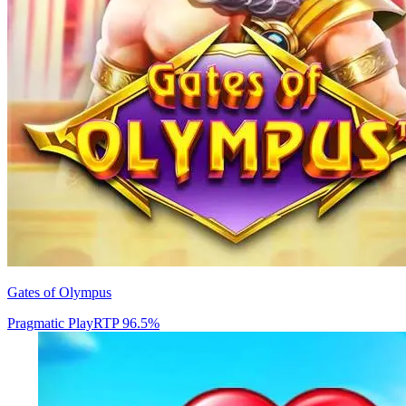
Gates of Olympus
Pragmatic Play
RTP
96.5
%