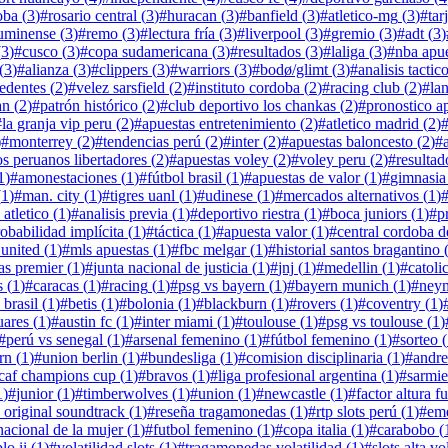
oba
(
3
)
#
rosario central
(
3
)
#
huracan
(
3
)
#
banfield
(
3
)
#
atletico-mg
(
3
)
#
tar
luminense
(
3
)
#
remo
(
3
)
#
lectura fría
(
3
)
#
liverpool
(
3
)
#
gremio
(
3
)
#
adt
(
3
)
(
3
)
#
cusco
(
3
)
#
copa sudamericana
(
3
)
#
resultados
(
3
)
#
laliga
(
3
)
#
nba apu
(
3
)
#
alianza
(
3
)
#
clippers
(
3
)
#
warriors
(
3
)
#
bodø/glimt
(
3
)
#
analisis tactic
edentes
(
2
)
#
velez sarsfield
(
2
)
#
instituto cordoba
(
2
)
#
racing club
(
2
)
#
la
an
(
2
)
#
patrón histórico
(
2
)
#
club deportivo los chankas
(
2
)
#
pronostico a
#
la granja vip peru
(
2
)
#
apuestas entretenimiento
(
2
)
#
atletico madrid
(
2
)
)
#
monterrey
(
2
)
#
tendencias perú
(
2
)
#
inter
(
2
)
#
apuestas baloncesto
(
2
)
#
s peruanos libertadores
(
2
)
#
apuestas voley
(
2
)
#
voley peru
(
2
)
#
resultad
1
)
#
amonestaciones
(
1
)
#
fútbol brasil
(
1
)
#
apuestas de valor
(
1
)
#
gimnasia 
(
1
)
#
man. city
(
1
)
#
tigres uanl
(
1
)
#
udinese
(
1
)
#
mercados alternativos
(
1
)
 atletico
(
1
)
#
analisis previa
(
1
)
#
deportivo riestra
(
1
)
#
boca juniors
(
1
)
#
p
obabilidad implícita
(
1
)
#
táctica
(
1
)
#
apuesta valor
(
1
)
#
central cordoba d
 united
(
1
)
#
mls apuestas
(
1
)
#
fbc melgar
(
1
)
#
historial santos bragantino
as premier
(
1
)
#
junta nacional de justicia
(
1
)
#
jnj
(
1
)
#
medellin
(
1
)
#
catoli
s
(
1
)
#
caracas
(
1
)
#
racing
(
1
)
#
psg vs bayern
(
1
)
#
bayern munich
(
1
)
#
ney
 brasil
(
1
)
#
betis
(
1
)
#
bolonia
(
1
)
#
blackburn
(
1
)
#
rovers
(
1
)
#
coventry
(
1
)
uares
(
1
)
#
austin fc
(
1
)
#
inter miami
(
1
)
#
toulouse
(
1
)
#
psg vs toulouse
(
1
)
#
perú vs senegal
(
1
)
#
arsenal femenino
(
1
)
#
fútbol femenino
(
1
)
#
sorteo
(
rn
(
1
)
#
union berlin
(
1
)
#
bundesliga
(
1
)
#
comision disciplinaria
(
1
)
#
andre
caf champions cup
(
1
)
#
bravos
(
1
)
#
liga profesional argentina
(
1
)
#
sarmie
1
)
#
junior
(
1
)
#
timberwolves
(
1
)
#
union
(
1
)
#
newcastle
(
1
)
#
factor altura f
 original soundtrack
(
1
)
#
reseña tragamonedas
(
1
)
#
rtp slots perú
(
1
)
#
em
rnacional de la mujer
(
1
)
#
futbol femenino
(
1
)
#
copa italia
(
1
)
#
carabobo
(
lo ii
(
1
)
#
volatilidad slots
(
1
)
#
tragamonedas volatilidad
(
1
)
#
slots alta vo