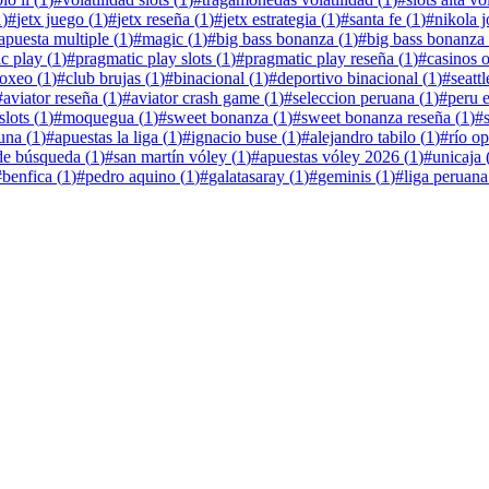
1
)
#
jetx juego
(
1
)
#
jetx reseña
(
1
)
#
jetx estrategia
(
1
)
#
santa fe
(
1
)
#
nikola j
apuesta multiple
(
1
)
#
magic
(
1
)
#
big bass bonanza
(
1
)
#
big bass bonanza
c play
(
1
)
#
pragmatic play slots
(
1
)
#
pragmatic play reseña
(
1
)
#
casinos 
boxeo
(
1
)
#
club brujas
(
1
)
#
binacional
(
1
)
#
deportivo binacional
(
1
)
#
seattl
#
aviator reseña
(
1
)
#
aviator crash game
(
1
)
#
seleccion peruana
(
1
)
#
peru e
slots
(
1
)
#
moquegua
(
1
)
#
sweet bonanza
(
1
)
#
sweet bonanza reseña
(
1
)
#
una
(
1
)
#
apuestas la liga
(
1
)
#
ignacio buse
(
1
)
#
alejandro tabilo
(
1
)
#
río o
de búsqueda
(
1
)
#
san martín vóley
(
1
)
#
apuestas vóley 2026
(
1
)
#
unicaja
#
benfica
(
1
)
#
pedro aquino
(
1
)
#
galatasaray
(
1
)
#
geminis
(
1
)
#
liga peruana