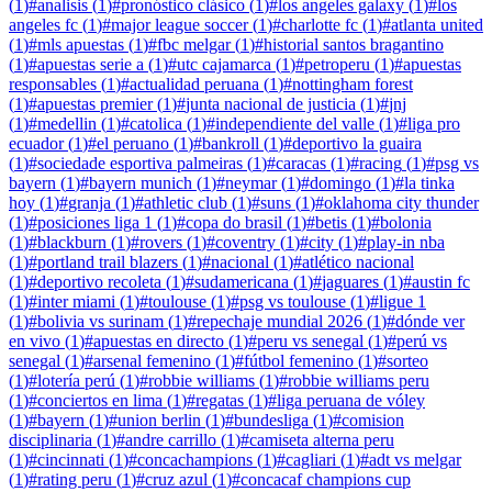
(
1
)
#
analisis
(
1
)
#
pronóstico clásico
(
1
)
#
los angeles galaxy
(
1
)
#
los
angeles fc
(
1
)
#
major league soccer
(
1
)
#
charlotte fc
(
1
)
#
atlanta united
(
1
)
#
mls apuestas
(
1
)
#
fbc melgar
(
1
)
#
historial santos bragantino
(
1
)
#
apuestas serie a
(
1
)
#
utc cajamarca
(
1
)
#
petroperu
(
1
)
#
apuestas
responsables
(
1
)
#
actualidad peruana
(
1
)
#
nottingham forest
(
1
)
#
apuestas premier
(
1
)
#
junta nacional de justicia
(
1
)
#
jnj
(
1
)
#
medellin
(
1
)
#
catolica
(
1
)
#
independiente del valle
(
1
)
#
liga pro
ecuador
(
1
)
#
el peruano
(
1
)
#
bankroll
(
1
)
#
deportivo la guaira
(
1
)
#
sociedade esportiva palmeiras
(
1
)
#
caracas
(
1
)
#
racing
(
1
)
#
psg vs
bayern
(
1
)
#
bayern munich
(
1
)
#
neymar
(
1
)
#
domingo
(
1
)
#
la tinka
hoy
(
1
)
#
granja
(
1
)
#
athletic club
(
1
)
#
suns
(
1
)
#
oklahoma city thunder
(
1
)
#
posiciones liga 1
(
1
)
#
copa do brasil
(
1
)
#
betis
(
1
)
#
bolonia
(
1
)
#
blackburn
(
1
)
#
rovers
(
1
)
#
coventry
(
1
)
#
city
(
1
)
#
play-in nba
(
1
)
#
portland trail blazers
(
1
)
#
nacional
(
1
)
#
atlético nacional
(
1
)
#
deportivo recoleta
(
1
)
#
sudamericana
(
1
)
#
jaguares
(
1
)
#
austin fc
(
1
)
#
inter miami
(
1
)
#
toulouse
(
1
)
#
psg vs toulouse
(
1
)
#
ligue 1
(
1
)
#
bolivia vs surinam
(
1
)
#
repechaje mundial 2026
(
1
)
#
dónde ver
en vivo
(
1
)
#
apuestas en directo
(
1
)
#
peru vs senegal
(
1
)
#
perú vs
senegal
(
1
)
#
arsenal femenino
(
1
)
#
fútbol femenino
(
1
)
#
sorteo
(
1
)
#
lotería perú
(
1
)
#
robbie williams
(
1
)
#
robbie williams peru
(
1
)
#
conciertos en lima
(
1
)
#
regatas
(
1
)
#
liga peruana de vóley
(
1
)
#
bayern
(
1
)
#
union berlin
(
1
)
#
bundesliga
(
1
)
#
comision
disciplinaria
(
1
)
#
andre carrillo
(
1
)
#
camiseta alterna peru
(
1
)
#
cincinnati
(
1
)
#
concachampions
(
1
)
#
cagliari
(
1
)
#
adt vs melgar
(
1
)
#
rating peru
(
1
)
#
cruz azul
(
1
)
#
concacaf champions cup