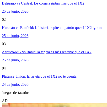
Belgrano vs Central: los córners gritan más que el 1X2
25 de junio, 2026
02
Huracán vs Banfield: la historia repite un patrón que el 1X2 ignora
25 de junio, 2026
03
Atlético-MG vs Bahia: la tarjeta es más rentable que el 1X2
25 de junio, 2026
04
Platense-Unión: la tarjeta que el 1X2 no te cuenta
24 de junio, 2026
Juegos destacados
AD