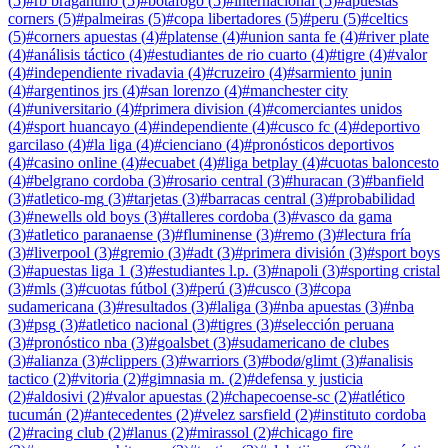
(
5
)
#
rb bragantino
(
5
)
#
botafogo
(
5
)
#
internacional
(
5
)
#
apuestas
corners
(
5
)
#
palmeiras
(
5
)
#
copa libertadores
(
5
)
#
peru
(
5
)
#
celtics
(
5
)
#
corners apuestas
(
4
)
#
platense
(
4
)
#
union santa fe
(
4
)
#
river plate
(
4
)
#
análisis táctico
(
4
)
#
estudiantes de rio cuarto
(
4
)
#
tigre
(
4
)
#
valor
(
4
)
#
independiente rivadavia
(
4
)
#
cruzeiro
(
4
)
#
sarmiento junin
(
4
)
#
argentinos jrs
(
4
)
#
san lorenzo
(
4
)
#
manchester city
(
4
)
#
universitario
(
4
)
#
primera division
(
4
)
#
comerciantes unidos
(
4
)
#
sport huancayo
(
4
)
#
independiente
(
4
)
#
cusco fc
(
4
)
#
deportivo
garcilaso
(
4
)
#
la liga
(
4
)
#
cienciano
(
4
)
#
pronósticos deportivos
(
4
)
#
casino online
(
4
)
#
ecuabet
(
4
)
#
liga betplay
(
4
)
#
cuotas baloncesto
(
4
)
#
belgrano cordoba
(
3
)
#
rosario central
(
3
)
#
huracan
(
3
)
#
banfield
(
3
)
#
atletico-mg
(
3
)
#
tarjetas
(
3
)
#
barracas central
(
3
)
#
probabilidad
(
3
)
#
newells old boys
(
3
)
#
talleres cordoba
(
3
)
#
vasco da gama
(
3
)
#
atletico paranaense
(
3
)
#
fluminense
(
3
)
#
remo
(
3
)
#
lectura fría
(
3
)
#
liverpool
(
3
)
#
gremio
(
3
)
#
adt
(
3
)
#
primera división
(
3
)
#
sport boys
(
3
)
#
apuestas liga 1
(
3
)
#
estudiantes l.p.
(
3
)
#
napoli
(
3
)
#
sporting cristal
(
3
)
#
mls
(
3
)
#
cuotas fútbol
(
3
)
#
perú
(
3
)
#
cusco
(
3
)
#
copa
sudamericana
(
3
)
#
resultados
(
3
)
#
laliga
(
3
)
#
nba apuestas
(
3
)
#
nba
(
3
)
#
psg
(
3
)
#
atletico nacional
(
3
)
#
tigres
(
3
)
#
selección peruana
(
3
)
#
pronóstico nba
(
3
)
#
goalsbet
(
3
)
#
sudamericano de clubes
(
3
)
#
alianza
(
3
)
#
clippers
(
3
)
#
warriors
(
3
)
#
bodø/glimt
(
3
)
#
analisis
tactico
(
2
)
#
vitoria
(
2
)
#
gimnasia m.
(
2
)
#
defensa y justicia
(
2
)
#
aldosivi
(
2
)
#
valor apuestas
(
2
)
#
chapecoense-sc
(
2
)
#
atlético
tucumán
(
2
)
#
antecedentes
(
2
)
#
velez sarsfield
(
2
)
#
instituto cordoba
(
2
)
#
racing club
(
2
)
#
lanus
(
2
)
#
mirassol
(
2
)
#
chicago fire