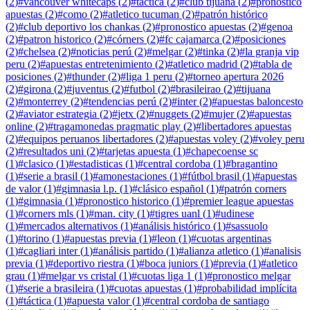
(
2
)
#
vancouver whitecaps
(
2
)
#
tactica
(
2
)
#
club tijuana
(
2
)
#
pronóstico
apuestas
(
2
)
#
como
(
2
)
#
atletico tucuman
(
2
)
#
patrón histórico
(
2
)
#
club deportivo los chankas
(
2
)
#
pronostico apuestas
(
2
)
#
genoa
(
2
)
#
patron historico
(
2
)
#
córners
(
2
)
#
fc cajamarca
(
2
)
#
posiciones
(
2
)
#
chelsea
(
2
)
#
noticias perú
(
2
)
#
melgar
(
2
)
#
tinka
(
2
)
#
la granja vip
peru
(
2
)
#
apuestas entretenimiento
(
2
)
#
atletico madrid
(
2
)
#
tabla de
posiciones
(
2
)
#
thunder
(
2
)
#
liga 1 peru
(
2
)
#
torneo apertura 2026
(
2
)
#
girona
(
2
)
#
juventus
(
2
)
#
futbol
(
2
)
#
brasileirao
(
2
)
#
tijuana
(
2
)
#
monterrey
(
2
)
#
tendencias perú
(
2
)
#
inter
(
2
)
#
apuestas baloncesto
(
2
)
#
aviator estrategia
(
2
)
#
jetx
(
2
)
#
nuggets
(
2
)
#
mujer
(
2
)
#
apuestas
online
(
2
)
#
tragamonedas pragmatic play
(
2
)
#
libertadores apuestas
(
2
)
#
equipos peruanos libertadores
(
2
)
#
apuestas voley
(
2
)
#
voley peru
(
2
)
#
resultados uni
(
2
)
#
tarjetas apuesta
(
1
)
#
chapecoense sc
(
1
)
#
clasico
(
1
)
#
estadisticas
(
1
)
#
central cordoba
(
1
)
#
bragantino
(
1
)
#
serie a brasil
(
1
)
#
amonestaciones
(
1
)
#
fútbol brasil
(
1
)
#
apuestas
de valor
(
1
)
#
gimnasia l.p.
(
1
)
#
clásico español
(
1
)
#
patrón corners
(
1
)
#
gimnasia
(
1
)
#
pronostico historico
(
1
)
#
premier league apuestas
(
1
)
#
corners mls
(
1
)
#
man. city
(
1
)
#
tigres uanl
(
1
)
#
udinese
(
1
)
#
mercados alternativos
(
1
)
#
análisis histórico
(
1
)
#
sassuolo
(
1
)
#
torino
(
1
)
#
apuestas previa
(
1
)
#
leon
(
1
)
#
cuotas argentinas
(
1
)
#
cagliari inter
(
1
)
#
análisis partido
(
1
)
#
alianza atletico
(
1
)
#
analisis
previa
(
1
)
#
deportivo riestra
(
1
)
#
boca juniors
(
1
)
#
previa
(
1
)
#
atletico
grau
(
1
)
#
melgar vs cristal
(
1
)
#
cuotas liga 1
(
1
)
#
pronostico melgar
(
1
)
#
serie a brasileira
(
1
)
#
cuotas apuestas
(
1
)
#
probabilidad implícita
(
1
)
#
táctica
(
1
)
#
apuesta valor
(
1
)
#
central cordoba de santiago