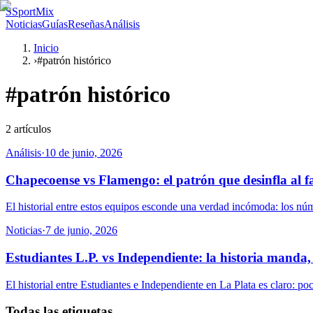
S
SportMix
Noticias
Guías
Reseñas
Análisis
Inicio
›
#patrón histórico
#
patrón histórico
2
artículos
Análisis
·
10 de junio, 2026
Chapecoense vs Flamengo: el patrón que desinfla al f
El historial entre estos equipos esconde una verdad incómoda: los núm
Noticias
·
7 de junio, 2026
Estudiantes L.P. vs Independiente: la historia manda,
El historial entre Estudiantes e Independiente en La Plata es claro: p
Todas las etiquetas