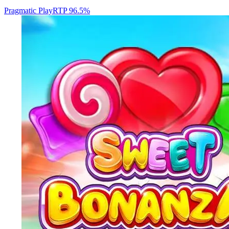
Pragmatic Play
RTP
96.5
%