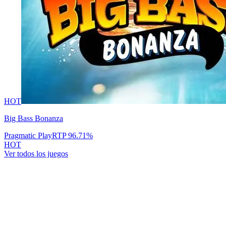
HOT
Big Bass Bonanza
Pragmatic Play
RTP
96.71
%
HOT
Ver todos los juegos