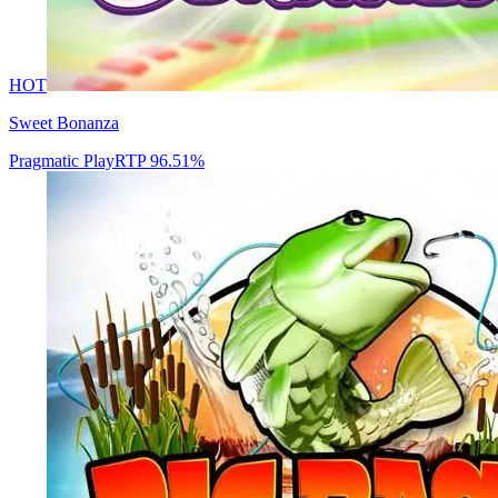
HOT
Sweet Bonanza
Pragmatic Play
RTP
96.51
%