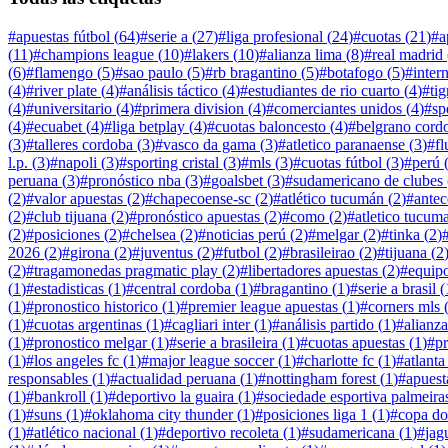
#
apuestas fútbol
(
64
)
#
serie a
(
27
)
#
liga profesional
(
24
)
#
cuotas
(
21
)
#
a
(
11
)
#
champions league
(
10
)
#
lakers
(
10
)
#
alianza lima
(
8
)
#
real madrid
(
6
)
#
flamengo
(
5
)
#
sao paulo
(
5
)
#
rb bragantino
(
5
)
#
botafogo
(
5
)
#
inter
(
4
)
#
river plate
(
4
)
#
análisis táctico
(
4
)
#
estudiantes de rio cuarto
(
4
)
#
tig
(
4
)
#
universitario
(
4
)
#
primera division
(
4
)
#
comerciantes unidos
(
4
)
#
sp
(
4
)
#
ecuabet
(
4
)
#
liga betplay
(
4
)
#
cuotas baloncesto
(
4
)
#
belgrano cord
(
3
)
#
talleres cordoba
(
3
)
#
vasco da gama
(
3
)
#
atletico paranaense
(
3
)
#
f
l.p.
(
3
)
#
napoli
(
3
)
#
sporting cristal
(
3
)
#
mls
(
3
)
#
cuotas fútbol
(
3
)
#
perú
peruana
(
3
)
#
pronóstico nba
(
3
)
#
goalsbet
(
3
)
#
sudamericano de clubes
(
2
)
#
valor apuestas
(
2
)
#
chapecoense-sc
(
2
)
#
atlético tucumán
(
2
)
#
antec
(
2
)
#
club tijuana
(
2
)
#
pronóstico apuestas
(
2
)
#
como
(
2
)
#
atletico tucum
(
2
)
#
posiciones
(
2
)
#
chelsea
(
2
)
#
noticias perú
(
2
)
#
melgar
(
2
)
#
tinka
(
2
)
2026
(
2
)
#
girona
(
2
)
#
juventus
(
2
)
#
futbol
(
2
)
#
brasileirao
(
2
)
#
tijuana
(
2
(
2
)
#
tragamonedas pragmatic play
(
2
)
#
libertadores apuestas
(
2
)
#
equipo
(
1
)
#
estadisticas
(
1
)
#
central cordoba
(
1
)
#
bragantino
(
1
)
#
serie a brasil
(
(
1
)
#
pronostico historico
(
1
)
#
premier league apuestas
(
1
)
#
corners mls
(
1
)
#
cuotas argentinas
(
1
)
#
cagliari inter
(
1
)
#
análisis partido
(
1
)
#
alianza
(
1
)
#
pronostico melgar
(
1
)
#
serie a brasileira
(
1
)
#
cuotas apuestas
(
1
)
#
pr
(
1
)
#
los angeles fc
(
1
)
#
major league soccer
(
1
)
#
charlotte fc
(
1
)
#
atlanta
responsables
(
1
)
#
actualidad peruana
(
1
)
#
nottingham forest
(
1
)
#
apuest
(
1
)
#
bankroll
(
1
)
#
deportivo la guaira
(
1
)
#
sociedade esportiva palmeira
(
1
)
#
suns
(
1
)
#
oklahoma city thunder
(
1
)
#
posiciones liga 1
(
1
)
#
copa do
(
1
)
#
atlético nacional
(
1
)
#
deportivo recoleta
(
1
)
#
sudamericana
(
1
)
#
jag