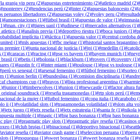
#
la granja vip peru
(
2
)
#
apuestas entretenimiento
(
2
)
#
atletico madrid
(
2
)
)
#
monterrey
(
2
)
#
tendencias perú
(
2
)
#
inter
(
2
)
#
apuestas baloncesto
(
2
)
#
s peruanos libertadores
(
2
)
#
apuestas voley
(
2
)
#
voley peru
(
2
)
#
resultad
1
)
#
amonestaciones
(
1
)
#
fútbol brasil
(
1
)
#
apuestas de valor
(
1
)
#
gimnasia 
(
1
)
#
man. city
(
1
)
#
tigres uanl
(
1
)
#
udinese
(
1
)
#
mercados alternativos
(
1
)
 atletico
(
1
)
#
analisis previa
(
1
)
#
deportivo riestra
(
1
)
#
boca juniors
(
1
)
#
p
obabilidad implícita
(
1
)
#
táctica
(
1
)
#
apuesta valor
(
1
)
#
central cordoba d
 united
(
1
)
#
mls apuestas
(
1
)
#
fbc melgar
(
1
)
#
historial santos bragantino
as premier
(
1
)
#
junta nacional de justicia
(
1
)
#
jnj
(
1
)
#
medellin
(
1
)
#
catoli
s
(
1
)
#
caracas
(
1
)
#
racing
(
1
)
#
psg vs bayern
(
1
)
#
bayern munich
(
1
)
#
ney
 brasil
(
1
)
#
betis
(
1
)
#
bolonia
(
1
)
#
blackburn
(
1
)
#
rovers
(
1
)
#
coventry
(
1
)
uares
(
1
)
#
austin fc
(
1
)
#
inter miami
(
1
)
#
toulouse
(
1
)
#
psg vs toulouse
(
1
)
#
perú vs senegal
(
1
)
#
arsenal femenino
(
1
)
#
fútbol femenino
(
1
)
#
sorteo
(
rn
(
1
)
#
union berlin
(
1
)
#
bundesliga
(
1
)
#
comision disciplinaria
(
1
)
#
andre
caf champions cup
(
1
)
#
bravos
(
1
)
#
liga profesional argentina
(
1
)
#
sarmie
1
)
#
junior
(
1
)
#
timberwolves
(
1
)
#
union
(
1
)
#
newcastle
(
1
)
#
factor altura f
 original soundtrack
(
1
)
#
reseña tragamonedas
(
1
)
#
rtp slots perú
(
1
)
#
em
rnacional de la mujer
(
1
)
#
futbol femenino
(
1
)
#
copa italia
(
1
)
#
carabobo
(
lo ii
(
1
)
#
volatilidad slots
(
1
)
#
tragamonedas volatilidad
(
1
)
#
slots alta vo
1
)
#
jetx juego
(
1
)
#
jetx reseña
(
1
)
#
jetx estrategia
(
1
)
#
santa fe
(
1
)
#
nikola j
apuesta multiple
(
1
)
#
magic
(
1
)
#
big bass bonanza
(
1
)
#
big bass bonanza
c play
(
1
)
#
pragmatic play slots
(
1
)
#
pragmatic play reseña
(
1
)
#
casinos 
boxeo
(
1
)
#
club brujas
(
1
)
#
binacional
(
1
)
#
deportivo binacional
(
1
)
#
seattl
#
aviator reseña
(
1
)
#
aviator crash game
(
1
)
#
seleccion peruana
(
1
)
#
peru e
slots
(
1
)
#
moquegua
(
1
)
#
sweet bonanza
(
1
)
#
sweet bonanza reseña
(
1
)
#