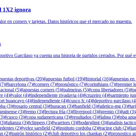
el 1X2 ignora
or en corners y tarjetas. Datos históricos que el mercado no muestra.
n
eportivo Garcilaso ya cuenta una historia de partidos cerrados. Por qué es
puestas deportivas
(
20
)
#
apuestas futbol
(
19
)
#
historial
(
16
)
#
apuestas en
(
7
)
#
barcelona
(
7
)
#
corners
(
7
)
#
pronóstico
(
7
)
#
corinthians
(
7
)
#
premier l
nacional
(
5
)
#
apuestas corners
(
5
)
#
palmeiras
(
5
)
#
copa libertadores
(
5
)
#
p
re
(
4
)
#
valor
(
4
)
#
independiente rivadavia
(
4
)
#
cruzeiro
(
4
)
#
sarmiento jun
ort huancayo
(
4
)
#
independiente
(
4
)
#
cusco fc
(
4
)
#
deportivo garcilaso
(
4
oba
(
3
)
#
rosario central
(
3
)
#
huracan
(
3
)
#
banfield
(
3
)
#
atletico-mg
(
3
)
#
tar
luminense
(
3
)
#
remo
(
3
)
#
lectura fría
(
3
)
#
liverpool
(
3
)
#
gremio
(
3
)
#
adt
(
3
)
(
3
)
#
cusco
(
3
)
#
copa sudamericana
(
3
)
#
resultados
(
3
)
#
laliga
(
3
)
#
nba apu
(
3
)
#
alianza
(
3
)
#
clippers
(
3
)
#
warriors
(
3
)
#
bodø/glimt
(
3
)
#
analisis tactic
edentes
(
2
)
#
velez sarsfield
(
2
)
#
instituto cordoba
(
2
)
#
racing club
(
2
)
#
la
an
(
2
)
#
patrón histórico
(
2
)
#
club deportivo los chankas
(
2
)
#
pronostico a