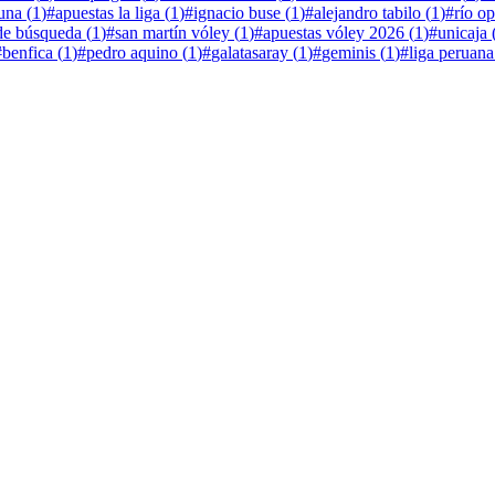
una
(
1
)
#
apuestas la liga
(
1
)
#
ignacio buse
(
1
)
#
alejandro tabilo
(
1
)
#
río o
de búsqueda
(
1
)
#
san martín vóley
(
1
)
#
apuestas vóley 2026
(
1
)
#
unicaja
#
benfica
(
1
)
#
pedro aquino
(
1
)
#
galatasaray
(
1
)
#
geminis
(
1
)
#
liga peruana