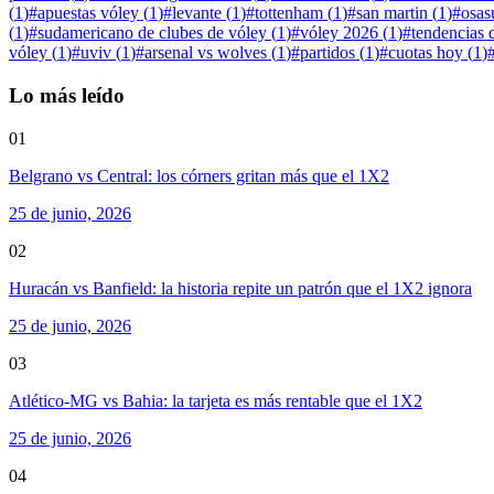
(
1
)
#
apuestas vóley
(
1
)
#
levante
(
1
)
#
tottenham
(
1
)
#
san martin
(
1
)
#
osas
(
1
)
#
sudamericano de clubes de vóley
(
1
)
#
vóley 2026
(
1
)
#
tendencias 
vóley
(
1
)
#
uviv
(
1
)
#
arsenal vs wolves
(
1
)
#
partidos
(
1
)
#
cuotas hoy
(
1
)
Lo más leído
01
Belgrano vs Central: los córners gritan más que el 1X2
25 de junio, 2026
02
Huracán vs Banfield: la historia repite un patrón que el 1X2 ignora
25 de junio, 2026
03
Atlético-MG vs Bahia: la tarjeta es más rentable que el 1X2
25 de junio, 2026
04