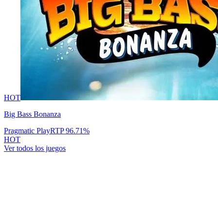
HOT
Big Bass Bonanza
Pragmatic Play
RTP
96.71
%
HOT
Ver todos los juegos