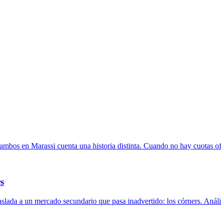
e ambos en Marassi cuenta una historia distinta. Cuando no hay cuotas of
s
slada a un mercado secundario que pasa inadvertido: los córners. Análisis