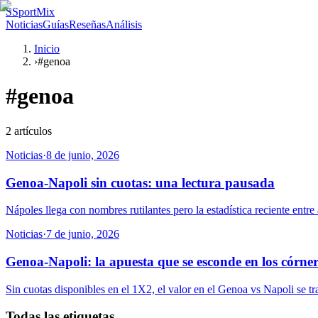
S
SportMix
Noticias
Guías
Reseñas
Análisis
Inicio
›
#genoa
#
genoa
2
artículos
Noticias
·
8 de junio, 2026
Genoa-Napoli sin cuotas: una lectura pausada
Nápoles llega con nombres rutilantes pero la estadística reciente entr
Noticias
·
7 de junio, 2026
Genoa-Napoli: la apuesta que se esconde en los córner
Sin cuotas disponibles en el 1X2, el valor en el Genoa vs Napoli se tra
Todas las etiquetas