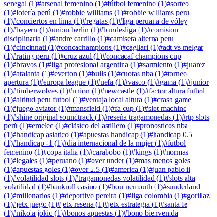
senegal
(
1
)
#
arsenal femenino
(
1
)
#
fútbol femenino
(
1
)
#
sorteo
(
1
)
#
lotería perú
(
1
)
#
robbie williams
(
1
)
#
robbie williams peru
(
1
)
#
conciertos en lima
(
1
)
#
regatas
(
1
)
#
liga peruana de vóley
(
1
)
#
bayern
(
1
)
#
union berlin
(
1
)
#
bundesliga
(
1
)
#
comision
disciplinaria
(
1
)
#
andre carrillo
(
1
)
#
camiseta alterna peru
(
1
)
#
cincinnati
(
1
)
#
concachampions
(
1
)
#
cagliari
(
1
)
#
adt vs melgar
(
1
)
#
rating peru
(
1
)
#
cruz azul
(
1
)
#
concacaf champions cup
(
1
)
#
bravos
(
1
)
#
liga profesional argentina
(
1
)
#
sarmiento
(
1
)
#
juarez
(
1
)
#
atalanta
(
1
)
#
everton
(
1
)
#
bulls
(
1
)
#
cuotas nba
(
1
)
#
torneo
apertura
(
1
)
#
europa league
(
1
)
#
uefa
(
1
)
#
vasco
(
1
)
#
gama
(
1
)
#
junior
(
1
)
#
timberwolves
(
1
)
#
union
(
1
)
#
newcastle
(
1
)
#
factor altura futbol
(
1
)
#
altitud peru futbol
(
1
)
#
ventaja local altura
(
1
)
#
crash game
(
1
)
#
juego aviator
(
1
)
#
mansfield
(
1
)
#
fa cup
(
1
)
#
slot machine
(
1
)
#
shine original soundtrack
(
1
)
#
reseña tragamonedas
(
1
)
#
rtp slots
perú
(
1
)
#
emelec
(
1
)
#
clásico del astillero
(
1
)
#
pronosticos nba
(
1
)
#
handicap asiatico
(
1
)
#
apuestas handicap
(
1
)
#
handicap 0.5
(
1
)
#
handicap -1
(
1
)
#
dia internacional de la mujer
(
1
)
#
futbol
femenino
(
1
)
#
copa italia
(
1
)
#
carabobo
(
1
)
#
kings
(
1
)
#
normas
(
1
)
#
legales
(
1
)
#
peruano
(
1
)
#
over under
(
1
)
#
mas menos goles
(
1
)
#
apuestas goles
(
1
)
#
over 2.5
(
1
)
#
america
(
1
)
#
juan pablo ii
(
1
)
#
volatilidad slots
(
1
)
#
tragamonedas volatilidad
(
1
)
#
slots alta
volatilidad
(
1
)
#
bankroll casino
(
1
)
#
bournemouth
(
1
)
#
sunderland
(
1
)
#
millonarios
(
1
)
#
deportivo pereira
(
1
)
#
liga colombia
(
1
)
#
gorillaz
(
1
)
#
jetx juego
(
1
)
#
jetx reseña
(
1
)
#
jetx estrategia
(
1
)
#
santa fe
(
1
)
#
nikola jokic
(
1
)
#
bonos apuestas
(
1
)
#
bono bienvenida