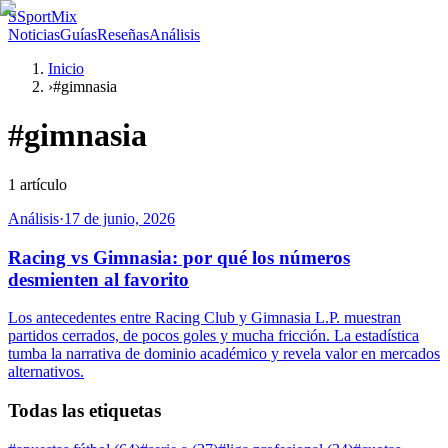
S
SportMix
Noticias
Guías
Reseñas
Análisis
Inicio
›
#gimnasia
#
gimnasia
1
artículo
Análisis
·
17 de junio, 2026
Racing vs Gimnasia: por qué los números
desmienten al favorito
Los antecedentes entre Racing Club y Gimnasia L.P. muestran
partidos cerrados, de pocos goles y mucha fricción. La estadística
tumba la narrativa de dominio académico y revela valor en mercados
alternativos.
Todas las etiquetas