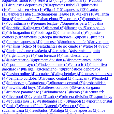
#
apuestas fútbol
(
64
)
#
serie a
(
27
)
#
liga profesional
(
24
)
#
cuotas
(
21
)
#
apuestas deportivas
(
20
)
#
apuestas futbol
(
19
)
#
historial
(
16
)
#
apuestas en vivo
(
16
)
#
liga 1
(
15
)
#
apuestas
(
13
)
#
santos
(
11
)
#
apuestas nba
(
11
)
#
champions league
(
10
)
#
lakers
(
10
)
#
alianza
lima
(
8
)
#
real madrid
(
7
)
#
barcelona
(
7
)
#
corners
(
7
)
#
pronóstico
(
7
)
#
corinthians
(
7
)
#
premier league
(
7
)
#
apuestas perú
(
7
)
#
bahia
(
6
)
#
coritiba
(
6
)
#
liga mx
(
6
)
#
arsenal
(
6
)
#
flamengo
(
5
)
#
sao paulo
(
5
)
#
rb bragantino
(
5
)
#
botafogo
(
5
)
#
internacional
(
5
)
#
apuestas
corners
(
5
)
#
palmeiras
(
5
)
#
copa libertadores
(
5
)
#
peru
(
5
)
#
celtics
(
5
)
#
corners apuestas
(
4
)
#
platense
(
4
)
#
union santa fe
(
4
)
#
river plate
(
4
)
#
análisis táctico
(
4
)
#
estudiantes de rio cuarto
(
4
)
#
tigre
(
4
)
#
valor
(
4
)
#
independiente rivadavia
(
4
)
#
cruzeiro
(
4
)
#
sarmiento junin
(
4
)
#
argentinos jrs
(
4
)
#
san lorenzo
(
4
)
#
manchester city
(
4
)
#
universitario
(
4
)
#
primera division
(
4
)
#
comerciantes unidos
(
4
)
#
sport huancayo
(
4
)
#
independiente
(
4
)
#
cusco fc
(
4
)
#
deportivo
garcilaso
(
4
)
#
la liga
(
4
)
#
cienciano
(
4
)
#
pronósticos deportivos
(
4
)
#
casino online
(
4
)
#
ecuabet
(
4
)
#
liga betplay
(
4
)
#
cuotas baloncesto
(
4
)
#
belgrano cordoba
(
3
)
#
rosario central
(
3
)
#
huracan
(
3
)
#
banfield
(
3
)
#
atletico-mg
(
3
)
#
tarjetas
(
3
)
#
barracas central
(
3
)
#
probabilidad
(
3
)
#
newells old boys
(
3
)
#
talleres cordoba
(
3
)
#
vasco da gama
(
3
)
#
atletico paranaense
(
3
)
#
fluminense
(
3
)
#
remo
(
3
)
#
lectura fría
(
3
)
#
liverpool
(
3
)
#
gremio
(
3
)
#
adt
(
3
)
#
primera división
(
3
)
#
sport boys
(
3
)
#
apuestas liga 1
(
3
)
#
estudiantes l.p.
(
3
)
#
napoli
(
3
)
#
sporting cristal
(
3
)
#
mls
(
3
)
#
cuotas fútbol
(
3
)
#
perú
(
3
)
#
cusco
(
3
)
#
copa
sudamericana
(
3
)
#
resultados
(
3
)
#
laliga
(
3
)
#
nba apuestas
(
3
)
#
nba