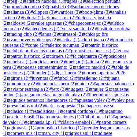
(
3
)
#
psg
(
3
)
#
atletico nacional
(
3
)
#
tigres
(
3
)
#
selección peruana
(
3
)
#
pronóstico nba
(
3
)
#
goalsbet
(
3
)
#
sudamericano de clubes
(
3
)
#
alianza
(
3
)
#
clippers
(
3
)
#
warriors
(
3
)
#
bodø/glimt
(
3
)
#
analisis
tactico
(
2
)
#
vitoria
(
2
)
#
gimnasia m.
(
2
)
#
defensa y justicia
(
2
)
#
aldosivi
(
2
)
#
valor apuestas
(
2
)
#
chapecoense-sc
(
2
)
#
atlético
tucumán
(
2
)
#
antecedentes
(
2
)
#
velez sarsfield
(
2
)
#
instituto cordoba
(
2
)
#
racing club
(
2
)
#
lanus
(
2
)
#
mirassol
(
2
)
#
chicago fire
(
2
)
#
vancouver whitecaps
(
2
)
#
tactica
(
2
)
#
club tijuana
(
2
)
#
pronóstico
apuestas
(
2
)
#
como
(
2
)
#
atletico tucuman
(
2
)
#
patrón histórico
(
2
)
#
club deportivo los chankas
(
2
)
#
pronostico apuestas
(
2
)
#
genoa
(
2
)
#
patron historico
(
2
)
#
córners
(
2
)
#
fc cajamarca
(
2
)
#
posiciones
(
2
)
#
chelsea
(
2
)
#
noticias perú
(
2
)
#
melgar
(
2
)
#
tinka
(
2
)
#
la granja vip
peru
(
2
)
#
apuestas entretenimiento
(
2
)
#
atletico madrid
(
2
)
#
tabla de
posiciones
(
2
)
#
thunder
(
2
)
#
liga 1 peru
(
2
)
#
torneo apertura 2026
(
2
)
#
girona
(
2
)
#
juventus
(
2
)
#
futbol
(
2
)
#
brasileirao
(
2
)
#
tijuana
(
2
)
#
monterrey
(
2
)
#
tendencias perú
(
2
)
#
inter
(
2
)
#
apuestas baloncesto
(
2
)
#
aviator estrategia
(
2
)
#
jetx
(
2
)
#
nuggets
(
2
)
#
mujer
(
2
)
#
apuestas
online
(
2
)
#
tragamonedas pragmatic play
(
2
)
#
libertadores apuestas
(
2
)
#
equipos peruanos libertadores
(
2
)
#
apuestas voley
(
2
)
#
voley peru
(
2
)
#
resultados uni
(
2
)
#
tarjetas apuesta
(
1
)
#
chapecoense sc
(
1
)
#
clasico
(
1
)
#
estadisticas
(
1
)
#
central cordoba
(
1
)
#
bragantino
(
1
)
#
serie a brasil
(
1
)
#
amonestaciones
(
1
)
#
fútbol brasil
(
1
)
#
apuestas
de valor
(
1
)
#
gimnasia l.p.
(
1
)
#
clásico español
(
1
)
#
patrón corners
(
1
)
#
gimnasia
(
1
)
#
pronostico historico
(
1
)
#
premier league apuestas
(
1
)
#
corners mls
(
1
)
#
man. city
(
1
)
#
tigres uanl
(
1
)
#
udinese