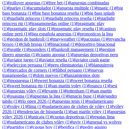
(
1
)
#
rollover apuestas
(
1
)
#
free bet
(
1
)
#
apuestas combinadas
(
1
)
#
parlay
(
1
)
#
acumulador
(
1
)
#
apuesta multiple
(
1
)
#
magic
(
1
)
#
big
bass bonanza
(
1
)
#
big bass bonanza reseña
(
1
)
#
big bass splash
(
1
)
#
starlight princess
(
1
)
#
starlight princess reseña
(
1
)
#
starlight
princess rtp
(
1
)
#
tragamonedas online
(
1
)
#
pragmatic play
(
1
)
#
pragmatic play slots
(
1
)
#
pragmatic play reseña
(
1
)
#
casinos
online perú
(
1
)
#
liga española apuestas
(
1
)
#
pronosticos la liga
(
1
)
#
gestion de bankroll
(
1
)
#
mayweather
(
1
)
#
pacquiao
(
1
)
#
revancha
boxeo
(
1
)
#
club brujas
(
1
)
#
binacional
(
1
)
#
deportivo binacional
(
1
)
#
seattle
(
1
)
#
sounders
(
1
)
#
bankroll management
(
1
)
#
gestion
dinero apuestas
(
1
)
#
cuanto apostar
(
1
)
#
apuestas deportivas peru
(
1
)
#
aviator juego
(
1
)
#
aviator reseña
(
1
)
#
aviator crash game
(
1
)
#
seleccion peruana
(
1
)
#
peru eliminatorias
(
1
)
#
blanquirroja
(
1
)
#
mercados de corners
(
1
)
#
fútbol peruano
(
1
)
#
nuevas
tragamonedas
(
1
)
#
slots nuevos
(
1
)
#
lanzamientos slots
(
1
)
#
moquegua
(
1
)
#
sweet bonanza
(
1
)
#
sweet bonanza reseña
(
1
)
#
sweet bonanza rtp
(
1
)
#
san martin voley
(
1
)
#
osasco
(
1
)
#
sesi
(
1
)
#
apuestas vóley
(
1
)
#
levante
(
1
)
#
tottenham
(
1
)
#
san martin
(
1
)
#
osasuna
(
1
)
#
apuestas la liga
(
1
)
#
ignacio buse
(
1
)
#
alejandro
tabilo
(
1
)
#
río open 2026
(
1
)
#
apuestas tenis
(
1
)
#
sudamericano
(
1
)
#
voley
(
1
)
#
lima
(
1
)
#
sudamericano de clubes de vóley
(
1
)
#
vóley
2026
(
1
)
#
tendencias de búsqueda
(
1
)
#
san martín vóley
(
1
)
#
apuestas
vóley 2026
(
1
)
#
unicaja
(
1
)
#
cuotas deportivas
(
1
)
#
regatas lima
(
1
)
#
sudamericano de clubes vóley
(
1
)
#
uviv
(
1
)
#
arsenal vs wolves
(
1
)
#
partidos
(
1
)
#
cuotas hoy
(
1
)
#
benfica
(
1
)
#
pedro aquino