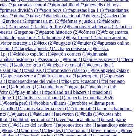
jetas
(
3
)
#
barracas central
(
3
)
#
probabilidad
(
3
)
#
newells old boys
#
primera división
(
3
)
#
sport boys
(
3
)
#
apuestas liga 1
(
3
)
#
estudiantes
estas
(
3
)
#
nba
(
3
)
#
psg
(
3
)
#
atletico nacional
(
3
)
#
tigres
(
3
)
#
selección
o
(
2
)
#
vitoria
(
2
)
#
gimnasia m.
(
2
)
#
defensa y justicia
(
2
)
#
aldosivi
nus
(
2
)
#
mirassol
(
2
)
#
chicago fire
(
2
)
#
vancouver whitecaps
(
2
)
#
tactica
puestas
(
2
)
#
genoa
(
2
)
#
patron historico
(
2
)
#
córners
(
2
)
#
fc cajamarca
#
tabla de posiciones
(
2
)
#
thunder
(
2
)
#
liga 1 peru
(
2
)
#
torneo apertura
aviator estrategia
(
2
)
#
jetx
(
2
)
#
nuggets
(
2
)
#
mujer
(
2
)
#
apuestas online
os uni
(
2
)
#
tarjetas apuesta
(
1
)
#
chapecoense sc
(
1
)
#
clasico
l.p.
(
1
)
#
clásico español
(
1
)
#
patrón corners
(
1
)
#
gimnasia
#
análisis histórico
(
1
)
#
sassuolo
(
1
)
#
torino
(
1
)
#
apuestas previa
(
1
)
#
leon
revia
(
1
)
#
atletico grau
(
1
)
#
melgar vs cristal
(
1
)
#
cuotas liga 1
e santiago
(
1
)
#
analisis
(
1
)
#
pronóstico clásico
(
1
)
#
los angeles galaxy
(
1
)
#
apuestas serie a
(
1
)
#
utc cajamarca
(
1
)
#
petroperu
(
1
)
#
apuestas
ca
(
1
)
#
independiente del valle
(
1
)
#
liga pro ecuador
(
1
)
#
el peruano
mar
(
1
)
#
domingo
(
1
)
#
la tinka hoy
(
1
)
#
granja
(
1
)
#
athletic club
#
city
(
1
)
#
play-in nba
(
1
)
#
portland trail blazers
(
1
)
#
nacional
#
ligue 1
(
1
)
#
bolivia vs surinam
(
1
)
#
repechaje mundial 2026
1
)
#
lotería perú
(
1
)
#
robbie williams
(
1
)
#
robbie williams peru
 carrillo
(
1
)
#
camiseta alterna peru
(
1
)
#
cincinnati
(
1
)
#
concachampions
nto
(
1
)
#
juarez
(
1
)
#
atalanta
(
1
)
#
everton
(
1
)
#
bulls
(
1
)
#
cuotas nba
utbol
(
1
)
#
altitud peru futbol
(
1
)
#
ventaja local altura
(
1
)
#
crash game
elec
(
1
)
#
clásico del astillero
(
1
)
#
pronosticos nba
(
1
)
#
handicap asiatico
1
)
#
kings
(
1
)
#
normas
(
1
)
#
legales
(
1
)
#
peruano
(
1
)
#
over under
(
1
)
#
mas
latilidad
(
1
)
#
bankroll casino
(
1
)
#
bournemouth
(
1
)
#
sunderland