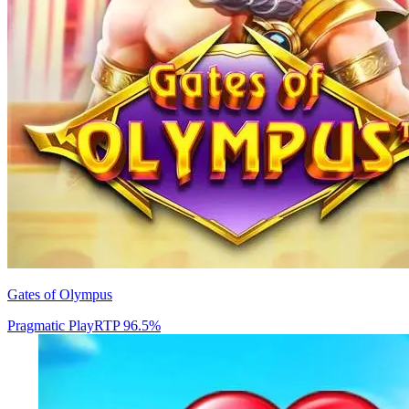
Gates of Olympus
Pragmatic Play
RTP
96.5
%