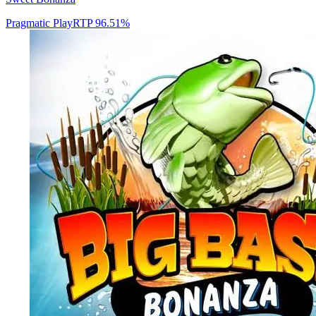
Pragmatic Play
RTP
96.51
%